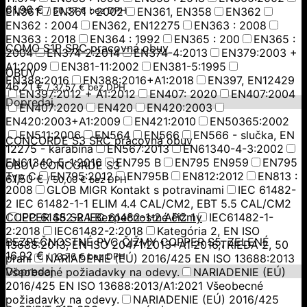
61,96
€
EN361
/
EN361 : 2002
50,37
€
bez DPH
EN361, EN358
EN362
EN362 : 2004
EN362, EN12275
EN363 : 2008
EN363 : 2018
EN364 : 1992
EN365 : 200
EN365 :
COMO S1P SRC pracovná obuv
2004
EN374-2:2014
EN374-4:2013
EN379:2003 +
A1:2009
EN381-11:2002
EN381-5:1995
OBUV
EN388:2016
EN388:2016+A1:2018
EN397, EN12429
46,21
€
/
37,57
€
bez DPH
EN397:2012 + A1:2012
EN407: 2020
EN407:2004
Dopredaj
EN407:2020
EN420
EN420:2003
EN420:2003+A1:2009
EN421:2010
EN50365:2002
EN511:2006
EN564
EN566
EN566 - slučka, EN
CONCORDE S3 SRC pracovná obuv
12275 - karabína
EN567:2013
EN61340-4-3:2002
EN61340-5-1:2016
EN795 B
EN795 EN959
EN795
OBUV CONCORDE S3
Typ C
EN795:2012
EN795B
EN812:2012
EN813 :
61,50
€
/
50,00
€
bez DPH
2008
GLOB MIGR Kontakt s potravinami
IEC 61482-
2 IEC 61482-1-1 ELIM 4.4 CAL/CM2, EBT 5.5 CAL/CM2
COPPER S5 SRA Bezpečnostné čižmy
IEC 61482-2 IEC 61482-1-2 APC 1
IEC61482-1-
2:2018
IEC61482-2:2018
Kategória 2, EN ISO
BEZPEČNOSTNÉ PVC ČIŽMY COPPER S5, ZELENÉ
13688:2013, EN ISO 20471:2013+A1:2016,TRIEDA 2, 50
16,92
€
/
13,76
€
bez DPH
praní
NARIADENIE (EÚ) 2016/425 EN ISO 13688:2013
Dopredaj
Všeobecné požiadavky na odevy.
NARIADENIE (EÚ)
2016/425 EN ISO 13688:2013/A1:2021 Všeobecné
požiadavky na odevy.
NARIADENIE (EÚ) 2016/425