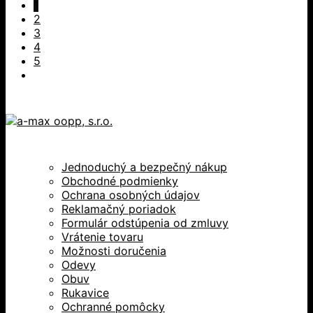
1
2
3
4
5
Jednoduchý a bezpečný nákup
Obchodné podmienky
Ochrana osobných údajov
Reklamačný poriadok
Formulár odstúpenia od zmluvy
Vrátenie tovaru
Možnosti doručenia
Odevy
Obuv
Rukavice
Ochranné pomôcky