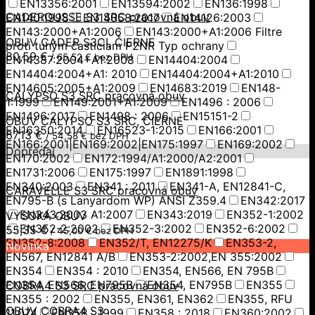
EN13356:2001
EN13594:2002
EN136:1998
CADEROUSSE S3 SRC pracovná obuv
EN140:1998
EN14058:2017
EN14126:2003
EN143:2000+A1:2006
EN143:2000+A1:2006 Filtre
OBUV CADER S3CI, ČIERNE
proti tuhým časticiam P2NR Typ ochrany
80,59
€
/
65,52
€
bez DPH
EN14387:2004+A1:2008
EN14404:2004
EN14404:2004+A1: 2010
EN14404:2004+A1:2010
EN14605:2005+A1:2009
EN14683:2019
EN148-
CALYPSO S3 SRC pracovná obuv
1:1999
EN149:2001+A1:2009
EN1496 : 2006
EN1496:2017
EN1498 : 2006
EN15151-2
OBUV CALYPSO S3 SRC, ČIERNE
EN16350:2014
EN16523-1:2015
EN166:2001
67,13
€
/
54,58
€
bez DPH
EN166:2001|EN169:2002|EN175:1997
EN169:2002
Dopredaj
EN170:2002
EN172:1994/A1:2000/A2:2001
EN1731:2006
EN175:1997
EN1891:1998
EN340:2003
EN341 : 2011
EN341-A, EN12841-C,
CARAVELLE S3 SRC pracovná obuv
EN795-B (s Lanyardom WP) ANSI Z359.4
EN342:2017
EN343:2003 A1:2007
EN343:2019
EN352-1:2002
VYSOKÁ OBUV
EN352-2:2002
EN352-3:2002
EN352-6:2002
55,35
€
/
45,00
€
bez DPH
EN352-8:2008
EN352/T, EN12275/K
EN353-2,
Novinka
EN567, EN12841 A/B
EN353-2:2002,EN 355:2002
EN354
EN354 : 2010
EN354, EN566, EN 795B
EN354, EN566, EN795B
EN354, EN795B
EN355
COBRA4 S3 SRC pracovná obuv
EN355 : 2002
EN355, EN361, EN362
EN355, RFU
OBUV COBRA4 S3
11.074
EN358 : 1999
EN358 : 2018
EN360:2002