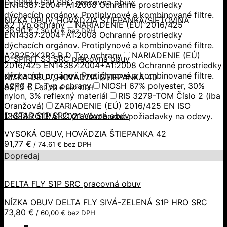
D-SPIRIT S1P SRC pracovná obuv
EN14387:2004+A1:2008 Ochranné prostriedky
dýchacích orgánov. Protiplynové a kombinované filtre.
NÍZKA OBUV, HOVÄDZIA ŠTIEPANKA/SIEŤOVINA
A2 Typ ochrany
NARIADENIE (EÚ) 2016/425
36,90
€
/
30,00
€
bez DPH
EN14387:2004+A1:2008 Ochranné prostriedky
dýchacích orgánov. Protiplynové a kombinované filtre.
A2B2E2K2P3 R D Typ ochrany
NARIADENIE (EÚ)
D-SPIRIT S3 SRC pracovná obuv
2016/425 EN14387:2004+A1:2008 Ochranné prostriedky
dýchacích orgánov. Protiplynové a kombinované filtre.
NÍZKA OBUV, HOVÄDZIA ŠTIEPANKA 40
A2P3 R D Typ ochrany
NIOSH 67% polyester, 30%
85,15
€
/
69,23
€
bez DPH
nylon, 3% reflexný materiál
RIS 3279-TOM Číslo 2 (iba
Oranžová)
ZARIADENIE (EÚ) 2016/425 EN ISO
D-STAR S1P SRC pracovná obuv
13688:2013/A1:2021 Všeobecné požiadavky na odevy.
VYSOKÁ OBUV, HOVÄDZIA ŠTIEPANKA 42
91,77
€
/
74,61
€
bez DPH
Dopredaj
DELTA FLY S1P SRC pracovná obuv
NÍZKA OBUV DELTA FLY SIVÁ-ZELENÁ S1P HRO SRC
73,80
€
/
60,00
€
bez DPH