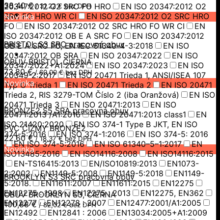
38,40
€
20347:2012 O2 SRC FO HRO
EN ISO 20347:2012 O2
/
31,22
€
bez DPH
SRC FO HRO WR CI
EN ISO 20347:2012 O2 SRC HRO
Novinka
FO
EN ISO 20347:2012 O2 SRC HRO FO WR CI
EN
ISO 20347:2012 OB E A SRC FO
EN ISO 20347:2012
BRISTOL S3 SRC pracovná obuv
OB E A SRC FO, EN IEC 61340-4-3:2018
EN ISO
20347:2012 OB SRA
EN ISO 20347:2022
EN ISO
OBUV BRISTOL ČIERNA
20347:2022+A1:2024
EN ISO 20347:2023
EN ISO
73,80
€
/
60,00
€
bez DPH
20349-2:2017
EN ISO 20471 Trieda 1, ANSI/ISEA 107
Novinka
Typ O Trieda 1
EN ISO 20471 Trieda 2
EN ISO 20471
Trieda 2, RIS 3279-TOM Číslo 2 (iba Oranžová)
EN ISO
20471 Trieda 3
EN ISO 20471:2013
EN ISO
BRONZE2 S5 SRA pracovná obuv
20471:2013 /A1:2016
EN ISO 20471:2013 class1
EN
ISO 21420:2020
EN ISO 374-1 Type B JKT, EN ISO
PVC ČIŽMY BRONZE2
374-5:2016
EN ISO 374-1:2016
EN ISO 374-5: 2016
22,60
€
/
18,37
€
bez DPH
EN ISO 374-5:2016
EN ISO 61340–5–1:2017
EN
Novinka
ISO13485:2016
EN ISO14116:2008
EN ISO14116:2015
EN-TS16415:2013
EN/ISO10819:2013
EN1073-
2:2002
EN1149-5:2008
EN1149-5:2018
EN1149-
BROOKLYN S3 SRC pracovná obuv
5:2018.
EN11611:2007
EN11611:2015
EN12275
EN12275 : 1998
EN12275 : 2013
EN12275, EN362
OBUV BROOKLYN S3, ČIERNA
EN12277
EN12278 : 2007
EN12477:2001/A1:2005
100,88
€
/
82,02
€
bez DPH
EN12492
EN12841 : 2006
EN13034:2005+A1:2009