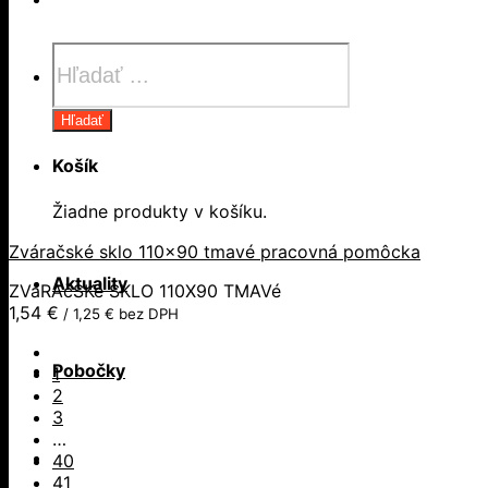
Products
search
Hľadať
Košík
Žiadne produkty v košíku.
Zváračské sklo 110×90 tmavé pracovná pomôcka
Aktuality
ZVáRAčSKé SKLO 110X90 TMAVé
1,54
€
/
1,25
€
bez DPH
Pobočky
1
2
3
…
40
41