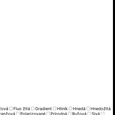
žová
Fluo žltá
Gradient
Hliník
Hnedá
Hnedožltá
ranžová
Polarizované
Prírodná
Ružová
Sivá