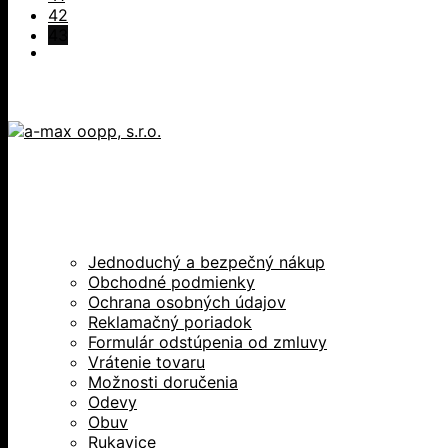
42
43
Jednoduchý a bezpečný nákup
Obchodné podmienky
Ochrana osobných údajov
Reklamačný poriadok
Formulár odstúpenia od zmluvy
Vrátenie tovaru
Možnosti doručenia
Odevy
Obuv
Rukavice