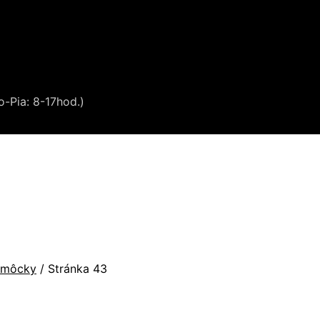
o-Pia: 8-17hod.)
omôcky
/
Stránka 43