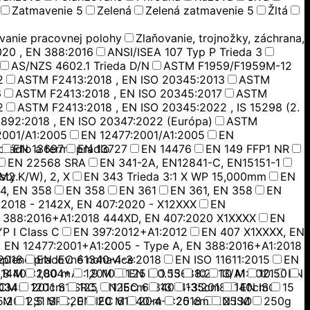
Zatmavenie 5
Zelená
Zelená zatmavenie 5
Žltá
vanie pracovnej polohy
Zlaňovanie, trojnožky, záchrana,
020 , EN 388:2016
ANSI/ISEA 107 Typ P Trieda 3
AS/NZS 4602.1 Trieda D/N
ASTM F1959/F1959M-12
2
ASTM F2413:2018 , EN ISO 20345:2013
ASTM
6
ASTM F2413:2018 , EN ISO 20345:2017
ASTM
2
ASTM F2413:2018 , EN ISO 20345:2022 , IS 15298 (2.
892:2018 , EN ISO 20347:2022 (Európa)
ASTM
2001/A1:2005
EN 12477:2001/A1:2005
EN
prádlo a termoprádlo
EN 13697
EN 13727
EN 14476
EN 149 FFP1 NR
EN 22568 SRA
EN 341-2A, EN12841-C, EN15151-1
M2.K/W), 2, X
sty
EN 343 Trieda 3:1 X WP 15,000mm
EN
4, EN 358
EN 358
EN 361
EN 361, EN 358
EN
:2018 - 2142X, EN 407:2020 - X12XXX
EN
 388:2016+A1:2018 444XD, EN 407:2020 X1XXXX
EN
P I Class C
EN 397:2012+A1:2012
EN 407 X1XXXX, EN
 EN 12477:2001+A1:2005 - Type A, EN 388:2016+A1:2018
2018
eplené pracovné nohavice
EN IEC 61340-4-3:2018
EN ISO 11611:2015
EN
N14404:2004+A1: 2010
1,8 M
1,80 m
1,9 M
1.25
EN ISO 13688:2013/A1:2021
1.55
10
10 M
10.50
EN
0345: 2011 S1 SRC, EN IEC 61340-4-3:2018
 CM
120cm
125
125cm
13
135cm
140cm
EN ISO
15
:2011 S1 SRC, EN IEC 61340-4-3:2018
 M
2,5 M
20
20 M
20m
25 cm
EN ISO
25 M
250g