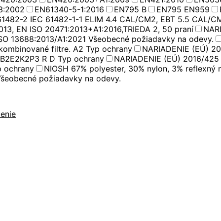
3:2002
EN61340-5-1:2016
EN795 B
EN795 EN959
61482-2 IEC 61482-1-1 ELIM 4.4 CAL/CM2, EBT 5.5 CAL/C
013, EN ISO 20471:2013+A1:2016,TRIEDA 2, 50 praní
NARI
SO 13688:2013/A1:2021 Všeobecné požiadavky na odevy.
kombinované filtre. A2 Typ ochrany
NARIADENIE (EÚ) 20
A2B2E2K2P3 R D Typ ochrany
NARIADENIE (EÚ) 2016/425 
p ochrany
NIOSH 67% polyester, 30% nylon, 3% reflexný m
šeobecné požiadavky na odevy.
enie