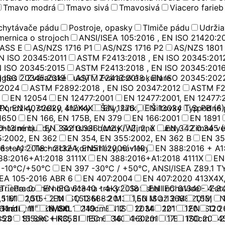
Tmavo modrá
Tmavo sivá
Tmavosivá
Viacero farieb
achytávače pádu
Postroje, opasky
Tlmiče pádu
Udržia
ernica o strojoch
ANSI/ISEA 105:2016 , EN ISO 21420:2
LASS E
AS/NZS 1716 P1
AS/NZS 1716 P2
AS/NZS 1801
N ISO 20345:2011
ASTM F2413:2018 , EN ISO 20345:201
N ISO 20345:2015
ASTM F2413:2018 , EN ISO 20345:201
N ISO 20345:2019
ggles
Zváračské kukly
ASTM F2413:2018 , EN ISO 20345:202
Zváračské okuliare
:2024
ASTM F2892:2018 , EN ISO 20347:2012
ASTM F2
EN 12054
EN 12477:2001
EN 12477:2001, EN 12477:
2X, EN 407:2020 412X4X
Ponožky, stielky, šnúrky
Šály, šatky
EN 1276
EN 13034 Typ PB (6)
Šiltovky
Spodné 
1650
EN 166, EN 175B, EN 379
EN 166:2001
EN 1891
0-13 mm)
chodné bundy
EN 342 0.336 (M2.K/W), 2, X
Softshell bundy
Zimné bundy
EN 342 0.345 (
Zimné ve
5:2002, EN 362
EN 354, EN 355:2002, EN 362 B
EN 35
6 + A1:2018 - 2132A, EN511:2006 -110
zástery
Technické kombinézy, návleky
EN 388:2016 + A1
88:2016+A1:2018 3111X
EN 388:2016+A1:2018 4111X
EN
 -10°C/+50°C
EN 397 -30°C / +50°C, ANSI/ISEA Z89.1 TY
SEA 105-2016 ABR 6
EN 407:2004
EN 407:2020 413X4X,
a
Trieda: 0
Pracovné nohavice na traky
EN IEC 61340 - 4-3:2018
Softshell nohavice
EN IEC 61340- 4-3:
Zat
 11612:2015
,5 M
1,50 - 2 M
EN ISO 13688:2013
1,50 M - 2 M
1,50 M až 2 M
EN ISO 13688:2013, E
1,5M
6 Index 1
s krátkym rukávom
11 m
11"
EN ISO 17249
11/2XL
110cm
EN ISO 20344:2011
12
12 M
12"
120
EN ISO 2
120
:2011 S1 SRC HRO, EN IEC 61340-4-3:2018
353
155cm + K353
15m
16
160cm
17
EN ISO 20345
170cm
2