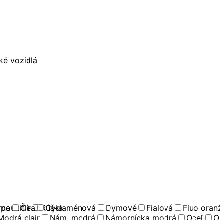
ké vozidlá
použitie
rna
Číra
Rúška
Cyklaménová
Dymové
Fialová
Fluo oran
Modrá clair
Nám. modrá
Námornícka modrá
Oceľ
O