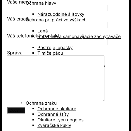
Vaše meno
Ochrana hlavy
Bezpečnostné prilby
Nárazuodolné šiltovky
Váš email
Ochrana pri práci vo výškach
Karabíny, kotvy
Laná
Váš telefonický kontakt
Pohyblivé a samonavíjacie zachytávače
pádu
Postroje, opasky
Správa
Tlmiče pádu
Udržiavanie pracovnej polohy
Zlaňovanie, trojnožky, záchrana,
príslušenstvo
Zostavy pre prácu vo výškach
Revízie OOPP
Ochrana sluchu
Mušľové chrániče sluchu
Zátky do uší
Ochrana zraku
Ochranné okuliare
Ochranné štíty
Okuliare typu goggles
Zváračské kukly