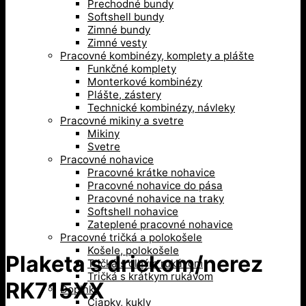
Prechodné bundy
Softshell bundy
Zimné bundy
Zimné vesty
Pracovné kombinézy, komplety a plášte
Funkčné komplety
Monterkové kombinézy
Plášte, zástery
Technické kombinézy, návleky
Pracovné mikiny a svetre
Mikiny
Svetre
Pracovné nohavice
Pracovné krátke nohavice
Pracovné nohavice do pása
Pracovné nohavice na traky
Softshell nohavice
Zateplené pracovné nohavice
Pracovné tričká a polokošele
Košele, polokošele
Plaketa s driekom/nerez
Tričká s dlhým rukávom
Tričká s krátkym rukávom
RK715XX
Doplnky
Čiapky, kukly