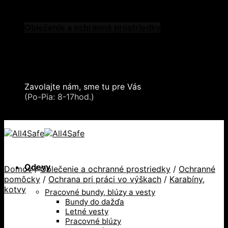
Skip to content
Oblečenie a ochranné prostriedky
Zdvíhacia a manipulačná technika
Záchytné systémy a kolektívna ochrana
Snehové reťaze
Serea Locks
Zavolajte nám, sme tu pre Vás
+421 2 321 443 16
(Po-Pia: 8-17hod.)
+421 2 321 443 16 / Po-Pia: 8-17hod.
Odevy
Domov
/
Oblečenie a ochranné prostriedky
/
Ochranné
pomôcky
/
Ochrana pri práci vo výškach
/
Karabíny,
kotvy
Pracovné bundy, blúzy a vesty
Bundy do dažďa
Letné vesty
Pracovné blúzy