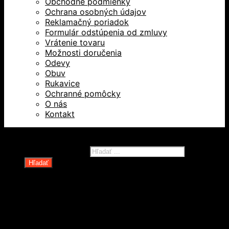
Obchodné podmienky
Ochrana osobných údajov
Reklamačný poriadok
Formulár odstúpenia od zmluvy
Vrátenie tovaru
Možnosti doručenia
Odevy
Obuv
Rukavice
Ochranné pomôcky
O nás
Kontakt
Všetky práva vyhradené © 2026
Products search
Hľadať
Domov
Oblečenie a ochranné prostriedky
Odevy
Obuv
Ochranné pomôcky
Rukavice