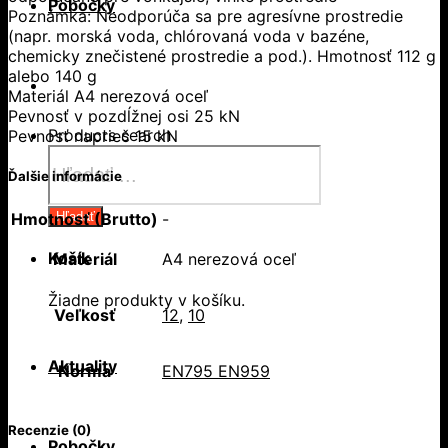
Pobočky
Poznámka: Neodporúča sa pre agresívne prostredie
(napr. morská voda, chlórovaná voda v bazéne,
chemicky znečistené prostredie a pod.). Hmotnosť 112 g
alebo 140 g
Materiál A4 nerezová oceľ
Pevnosť v pozdĺžnej osi 25 kN
Products search
Pevnosť naprieč 15 kN
Ďalšie informácie
Hľadať
Hmotnosť (Brutto)
-
Košík
Materiál
A4 nerezová oceľ
Žiadne produkty v košíku.
Veľkosť
12
,
10
Aktuality
Norma
EN795 EN959
Recenzie (0)
Pobočky