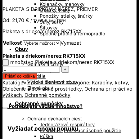
Kolenačky, menovky
PLAKETA S DRIEKOM / NEREZ, PRIEMER
Opasky, traky
Ponožky, stielky, šnúrky
Od:
21,70
€
/
17,64
€
bez DPH
Šály, šatky
Šiltovky
Plaketa s driekom/nerez RK715XX
Spodné prádlo a termoprádlo
Veľkosť
Vymazať
Obuv
Plaketa s driekom/nerez RK715XX
množstvo Plaketa s driekom/nerez RK715XX
Gumáky a čižmy
Poltopánky
Sandále
Pridať do košíka
Vysoká členková obuv
Katalógové číslo:
RK715XX
Kategórie:
Karabíny, kotvy
,
Zimná obuv
Oblečenie a ochranné prostriedky
,
Ochrana pri práci vo
výškach
,
Ochranné pomôcky
Ochranné pomôcky
Potrebujete väčšie množstvo?
Ochrana dýchacích ciest
Jednorázové respirátory
Vyžiadať cenovú ponuku
Respirátory na viacnásobné použitie
Rúška