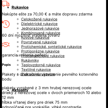
Rukavice
Nakúpte ešte za
70,00
€
a máte dopravu zdarma
Celokožené rukavice
Dielektrické rukavice
Jednorazové rukavice
Kombinované rukavice
60 dní možnosť vrátenia tovaru
Kovové rukavice
Povrstvené rukavice
Protichemické, syntetické rukavice
Protiporézne rukavice
garancia vrátenia peňazí
Protiprepichové rukavice
Rukávniky
Popis
Teplovzdorné rukavice
Textilné rukavice
Plakety s driekom na vytvorenie pevného kotevného
Zváračské rukavice
bodu
plakety vyrobené z 3 mm hrubej nerezovej ocele
Aktuality
drieky z nerezovej ocele v dvoch priemeroch 10 alebo
12 mm
hĺbka vŕtanej diery pre driek 75 mm
odporúčané pre vonkajšie, vlhké prostredie