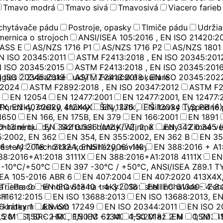
Tmavo modrá
Tmavo sivá
Tmavosivá
Viacero farieb
achytávače pádu
Postroje, opasky
Tlmiče pádu
Udržia
ernica o strojoch
ANSI/ISEA 105:2016 , EN ISO 21420:2
LASS E
AS/NZS 1716 P1
AS/NZS 1716 P2
AS/NZS 1801
N ISO 20345:2011
ASTM F2413:2018 , EN ISO 20345:201
N ISO 20345:2015
ASTM F2413:2018 , EN ISO 20345:201
N ISO 20345:2019
ggles
Zváračské kukly
ASTM F2413:2018 , EN ISO 20345:202
Zváračské okuliare
:2024
ASTM F2892:2018 , EN ISO 20347:2012
ASTM F2
EN 12054
EN 12477:2001
EN 12477:2001, EN 12477:
2X, EN 407:2020 412X4X
Ponožky, stielky, šnúrky
Šály, šatky
EN 1276
EN 13034 Typ PB (6)
Šiltovky
Spodné 
1650
EN 166, EN 175B, EN 379
EN 166:2001
EN 1891
0-13 mm)
chodné bundy
EN 342 0.336 (M2.K/W), 2, X
Softshell bundy
Zimné bundy
EN 342 0.345 (
Zimné ve
5:2002, EN 362
EN 354, EN 355:2002, EN 362 B
EN 35
6 + A1:2018 - 2132A, EN511:2006 -110
zástery
Technické kombinézy, návleky
EN 388:2016 + A1
88:2016+A1:2018 3111X
EN 388:2016+A1:2018 4111X
EN
 -10°C/+50°C
EN 397 -30°C / +50°C, ANSI/ISEA Z89.1 TY
SEA 105-2016 ABR 6
EN 407:2004
EN 407:2020 413X4X,
a
Trieda: 0
Pracovné nohavice na traky
EN IEC 61340 - 4-3:2018
Softshell nohavice
EN IEC 61340- 4-3:
Zat
 11612:2015
BH
EN ISO 13688:2013
EN ISO 13688:2013, E
6 Index 1
s krátkym rukávom
EN ISO 17249
EN ISO 20344:2011
EN ISO 2
:2011 S1 SRC HRO, EN IEC 61340-4-3:2018
,5 M
1,50 - 2 M
1,50 M - 2 M
1,50 M až 2 M
EN ISO 20345
1,5M