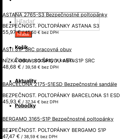
ASTANA 2765-S3 Bezpečnostné poltopánky
Products
search
BEZPEČNOST. POLTOPÁNKY ASTANA S3
55,97
€
/
45,50
€
bez DPH
Hľadať
Košík
ASTI S1P SRC pracovná obuv
Žiadne produkty v košíku.
NÍZKA OBUV SO ŠPICOU ASTI S1P SRC
48,68
€
/
39,58
€
bez DPH
Aktuality
BARCELONA 2175-S1ESD Bezpečnostné sandále
BEZPEČNOST. POLTOPÁNKY BARCELONA S1 ESD
45,93
€
/
37,34
€
bez DPH
Pobočky
BERGAMO 3165-S1P Bezpečnostné poltopánky
BEZPEČNOST. POLTOPÁNKY BERGAMO S1P
47,47
€
/
38,59
€
bez DPH