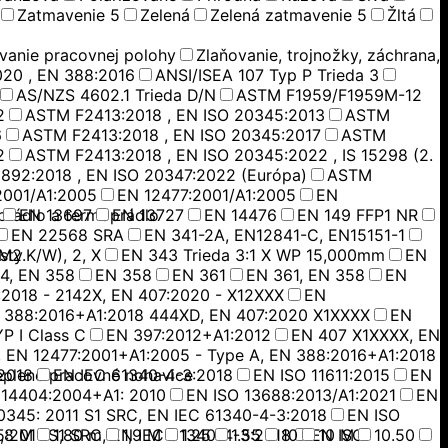
Zatmavenie 5
Zelená
Zelená zatmavenie 5
Žltá
vanie pracovnej polohy
Zlaňovanie, trojnožky, záchrana,
020 , EN 388:2016
ANSI/ISEA 107 Typ P Trieda 3
AS/NZS 4602.1 Trieda D/N
ASTM F1959/F1959M-12
2
ASTM F2413:2018 , EN ISO 20345:2013
ASTM
6
ASTM F2413:2018 , EN ISO 20345:2017
ASTM
2
ASTM F2413:2018 , EN ISO 20345:2022 , IS 15298 (2.
892:2018 , EN ISO 20347:2022 (Európa)
ASTM
2001/A1:2005
EN 12477:2001/A1:2005
EN
prádlo a termoprádlo
EN 13697
EN 13727
EN 14476
EN 149 FFP1 NR
EN 22568 SRA
EN 341-2A, EN12841-C, EN15151-1
M2.K/W), 2, X
sty
EN 343 Trieda 3:1 X WP 15,000mm
EN
4, EN 358
EN 358
EN 361
EN 361, EN 358
EN
:2018 - 2142X, EN 407:2020 - X12XXX
EN
 388:2016+A1:2018 444XD, EN 407:2020 X1XXXX
EN
P I Class C
EN 397:2012+A1:2012
EN 407 X1XXXX, EN
 EN 12477:2001+A1:2005 - Type A, EN 388:2016+A1:2018
2018
eplené pracovné nohavice
EN IEC 61340-4-3:2018
EN ISO 11611:2015
EN
N14404:2004+A1: 2010
EN ISO 13688:2013/A1:2021
EN
0345: 2011 S1 SRC, EN IEC 61340-4-3:2018
EN ISO
:2011 S1 SRC, EN IEC 61340-4-3:2018
1,8 M
1,80 m
1,9 M
1.25
1.55
10
EN ISO
10 M
10.50