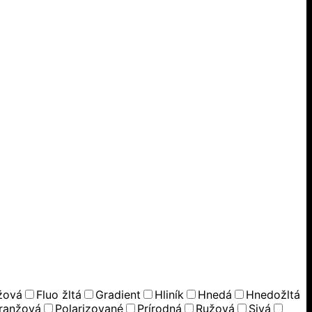
žová
Fluo žltá
Gradient
Hliník
Hnedá
Hnedožltá
ranžová
Polarizované
Prírodná
Ružová
Sivá