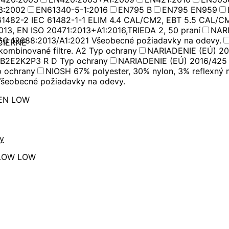
3:2002
EN61340-5-1:2016
EN795 B
EN795 EN959
61482-2 IEC 61482-1-1 ELIM 4.4 CAL/CM2, EBT 5.5 CAL/C
013, EN ISO 20471:2013+A1:2016,TRIEDA 2, 50 praní
NARI
SO 13688:2013/A1:2021 Všeobecné požiadavky na odevy.
ČIERNE
kombinované filtre. A2 Typ ochrany
NARIADENIE (EÚ) 20
A2B2E2K2P3 R D Typ ochrany
NARIADENIE (EÚ) 2016/425 
p ochrany
NIOSH 67% polyester, 30% nylon, 3% reflexný m
šeobecné požiadavky na odevy.
EN LOW
y
LLOW LOW