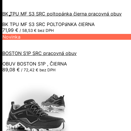
BK TPU MF S3 SRC poltopánka čierna pracovná obuv
BK TPU MF S3 SRC POLTOPáNKA čIERNA
71,99
€
/
58,53
€
bez DPH
Novinka
BOSTON S1P SRC pracovná obuv
OBUV BOSTON S1P , ČIERNA
89,08
€
/
72,42
€
bez DPH