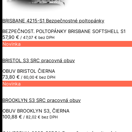
BRISBANE 4215-S1 Bezpečnostné poltopánky
BEZPEČNOST. POLTOPÁNKY BRISBANE SOFTSHELL S1
57,90
€
/
47,07
€
bez DPH
Novinka
BRISTOL S3 SRC pracovná obuv
OBUV BRISTOL ČIERNA
73,80
€
/
60,00
€
bez DPH
Novinka
BROOKLYN S3 SRC pracovná obuv
OBUV BROOKLYN S3, ČIERNA
100,88
€
/
82,02
€
bez DPH