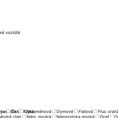
ké vozidlá
použitie
rna
Číra
Rúška
Cyklaménová
Dymové
Fialová
Fluo oran
Modrá clair
Nám. modrá
Námornícka modrá
Oceľ
O