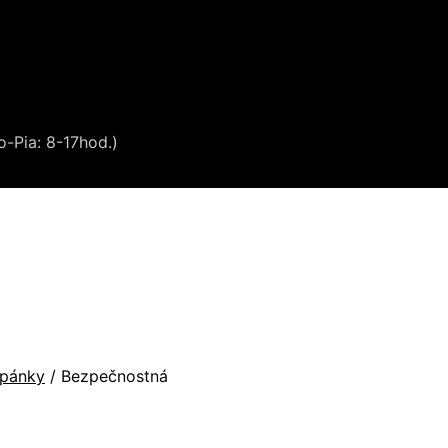
o-Pia: 8-17hod.)
opánky
/
Bezpečnostná