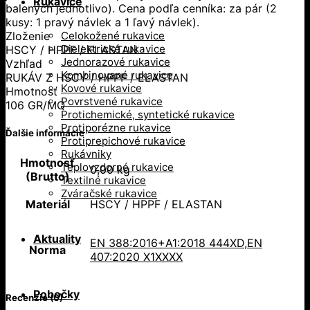
Rukavice
balených jednotlivo). Cena podľa cenníka: za pár (2
kusy: 1 pravý návlek a 1 ľavý návlek).
Zloženie
Celokožené rukavice
Dielektrické rukavice
HSCY / HPPF / ELASTAN
Jednorazové rukavice
Vzhľad
Kombinované rukavice
RUKÁV Z HSCY / HPPF / ELASTAN
Kovové rukavice
Hmotnosť
Povrstvené rukavice
106 GR/MQ
Protichemické, syntetické rukavice
Protiporézne rukavice
Ďalšie informácie
Protiprepichové rukavice
Rukávniky
Hmotnosť
Teplovzdorné rukavice
0,00 kg
(Brutto)
Textilné rukavice
Zváračské rukavice
Materiál
HSCY / HPPF / ELASTAN
Aktuality
EN 388:2016+A1:2018 444XD,EN
Norma
407:2020 X1XXXX
Pobočky
Recenzie (0)