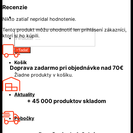
Recenzie
Nikto zatiaľ nepridal hodnotenie.
Tento produkt môžu ohodnotiť len prihlásení zákazníci,
Products
ktorí si ho kúpili.
search
Hľadať
Košík
Doprava zadarmo
pri objednávke nad
70€
Žiadne produkty v košíku.
Aktuality
+ 45 000
produktov skladom
Pobočky