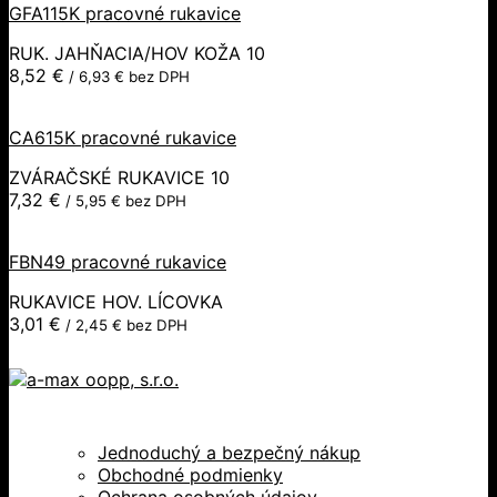
GFA115K pracovné rukavice
RUK. JAHŇACIA/HOV KOŽA 10
8,52
€
/
6,93
€
bez DPH
CA615K pracovné rukavice
ZVÁRAČSKÉ RUKAVICE 10
7,32
€
/
5,95
€
bez DPH
FBN49 pracovné rukavice
RUKAVICE HOV. LÍCOVKA
3,01
€
/
2,45
€
bez DPH
Jednoduchý a bezpečný nákup
Obchodné podmienky
Ochrana osobných údajov