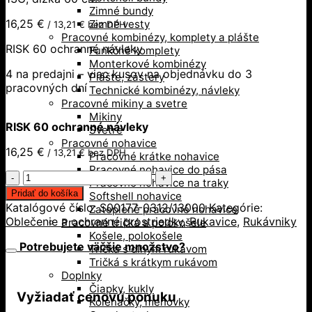
Zimné bundy
16,25
€
Zimné vesty
/
13,21
€
bez DPH
Pracovné kombinézy, komplety a plášte
RISK 60 ochranné návleky
Funkčné komplety
Monterkové kombinézy
4 na predajni – viac kusov na objednávku do 3
Plášte, zástery
pracovných dní
Technické kombinézy, návleky
Pracovné mikiny a svetre
Mikiny
RISK 60 ochranné návleky
Svetre
Pracovné nohavice
16,25
€
/
13,21
€
bez DPH
Pracovné krátke nohavice
Pracovné nohavice do pása
množstvo
Pracovné nohavice na traky
RISK
Pridať do košíka
Softshell nohavice
60
Katalógové číslo:
S00177-0312/13000
Kategórie:
Zateplené pracovné nohavice
ochranné
Oblečenie a ochranné prostriedky
,
Rukavice
,
Rukávniky
Pracovné tričká a polokošele
návleky
Košele, polokošele
Potrebujete väčšie množstvo?
Tričká s dlhým rukávom
Tričká s krátkym rukávom
Doplnky
Čiapky, kukly
Vyžiadať cenovú ponuku
Kolenačky, menovky