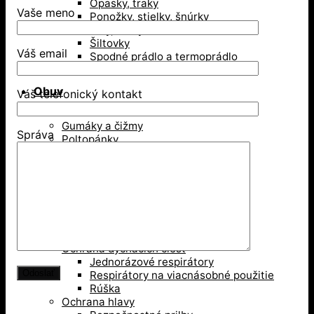
Opasky, traky
Vaše meno
Ponožky, stielky, šnúrky
Šály, šatky
Šiltovky
Váš email
Spodné prádlo a termoprádlo
Obuv
Váš telefonický kontakt
Gumáky a čižmy
Správa
Poltopánky
Sandále
Vysoká členková obuv
Zimná obuv
Ochranné pomôcky
Ochrana dýchacích ciest
Jednorázové respirátory
Respirátory na viacnásobné použitie
Rúška
Ochrana hlavy