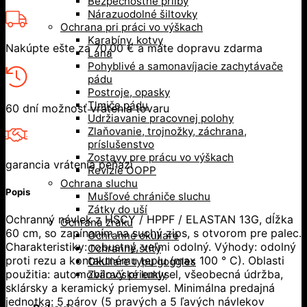
Bezpečnostné prilby
Nárazuodolné šiltovky
Ochrana pri práci vo výškach
Karabíny, kotvy
Nakúpte ešte za
70,00
€
a máte dopravu zdarma
Laná
Pohyblivé a samonavíjacie zachytávače
pádu
Postroje, opasky
Tlmiče pádu
60 dní možnosť vrátenia tovaru
Udržiavanie pracovnej polohy
Zlaňovanie, trojnožky, záchrana,
príslušenstvo
Zostavy pre prácu vo výškach
garancia vrátenia peňazí
Revízie OOPP
Ochrana sluchu
Popis
Mušľové chrániče sluchu
Zátky do uší
Ochranný návlek z HSCY / HPPF / ELASTAN 13G, dĺžka
Ochrana zraku
60 cm, so zapínaním na suchý zips, s otvorom pre palec.
Ochranné okuliare
Charakteristiky: robustný, veľmi odolný. Výhody: odolný
Ochranné štíty
proti rezu a kontaktnému teplu (max 100 ° C). Oblasti
Okuliare typu goggles
použitia: automobilový priemysel, všeobecná údržba,
Zváračské kukly
sklársky a keramický priemysel. Minimálna predajná
jednotka: 5 párov (5 pravých a 5 ľavých návlekov