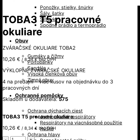
Opasky, traky
Ponožky, stielky, šnúrky
Šály, šatky
TOBA3 T5 pracovné
Šiltovky
Spodné prádlo a termoprádlo
okuliare
Obuv
ZVÁRAČSKÉ OKULIARE TOBA2
Gumáky a čižmy
10,26
€
/
8,34
€
bez DPH
Poltopánky
Sandále
VÝKLOPNÉ ZVÁRAČSKÉ OKULIARE
Vysoká členková obuv
Zimná obuv
4 na predajni – viac kusov na objednávku do 3
pracovných dní
Ochranné pomôcky
Skladom u dodávateľa:
575
Ochrana dýchacích ciest
TOBA3 T5 pracovné okuliare
Jednorázové respirátory
Respirátory na viacnásobné použitie
10,26
€
/
8,34
€
bez DPH
Rúška
Ochrana hlavy
množstvo