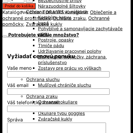
Bezpečnostné prilby
TOBA3
Nárazuodolné šiltovky
Pridať do košíka
T5
Ochrana pri práci vo výškach
Katalógové číslo:
TOBA3T5
Kategórie:
Oblečenie a
pracovné
Karabíny, kotvy
ochranné prostriedky
,
Ochrana zraku
,
Ochranné
okuliare
Laná
pomôcky
,
Zváračské kukly
Pohyblivé a samonavíjacie zachytávače
pádu
Potrebujete väčšie množstvo?
Postroje, opasky
Tlmiče pádu
Udržiavanie pracovnej polohy
Vyžiadať cenovú ponuku
Zlaňovanie, trojnožky, záchrana,
príslušenstvo
Vaše meno
Zostavy pre prácu vo výškach
Revízie OOPP
Ochrana sluchu
Mušľové chrániče sluchu
Váš email
Zátky do uší
Ochrana zraku
Ochranné okuliare
Váš telefonický kontakt
Ochranné štíty
Okuliare typu goggles
Zváračské kukly
Správa