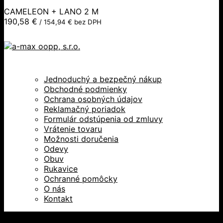
CAMELEON + LANO 2 M
190,58
€
/
154,94
€
bez DPH
Jednoduchý a bezpečný nákup
Obchodné podmienky
Ochrana osobných údajov
Reklamačný poriadok
Formulár odstúpenia od zmluvy
Vrátenie tovaru
Možnosti doručenia
Odevy
Obuv
Rukavice
Ochranné pomôcky
O nás
Kontakt
Všetky práva vyhradené © 2026