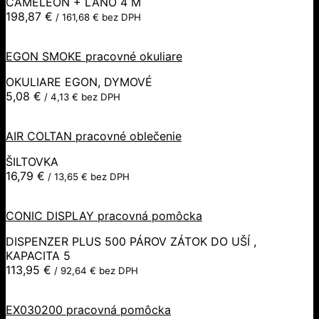
CAMELEON + LANO 4 M
198,87
€
/
161,68
€
bez DPH
EGON SMOKE pracovné okuliare
OKULIARE EGON, DYMOVÉ
5,08
€
/
4,13
€
bez DPH
AIR COLTAN pracovné oblečenie
ŠILTOVKA
16,79
€
/
13,65
€
bez DPH
CONIC DISPLAY pracovná pomôcka
DISPENZER PLUS 500 PÁROV ZÁTOK DO UŠÍ ,
KAPACITA 5
113,95
€
/
92,64
€
bez DPH
EX030200 pracovná pomôcka