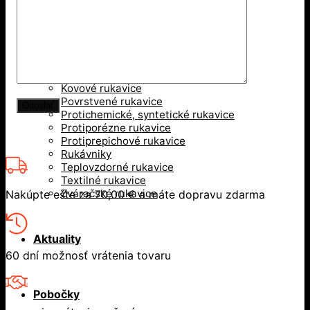
Rukavice
Celokožené rukavice
Dielektrické rukavice
Jednorazové rukavice
Kombinované rukavice
Kovové rukavice
Povrstvené rukavice
Protichemické, syntetické rukavice
Protiporézne rukavice
Protiprepichové rukavice
Rukávniky
Teplovzdorné rukavice
Textilné rukavice
Zváračské rukavice
Nakúpte ešte za
70,00
€
a máte dopravu zdarma
Aktuality
60 dní možnosť vrátenia tovaru
Pobočky