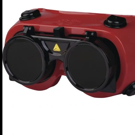
Zimné bundy
Zimné vesty
Pracovné kombinézy, komplety a plášte
Funkčné komplety
Monterkové kombinézy
Plášte, zástery
Technické kombinézy, návleky
Pracovné mikiny a svetre
Mikiny
Svetre
Pracovné nohavice
Pracovné krátke nohavice
Pracovné nohavice do pása
Pracovné nohavice na traky
Softshell nohavice
Zateplené pracovné nohavice
Pracovné tričká a polokošele
Košele, polokošele
Tričká s dlhým rukávom
Tričká s krátkym rukávom
Doplnky
Čiapky, kukly
Kolenačky, menovky