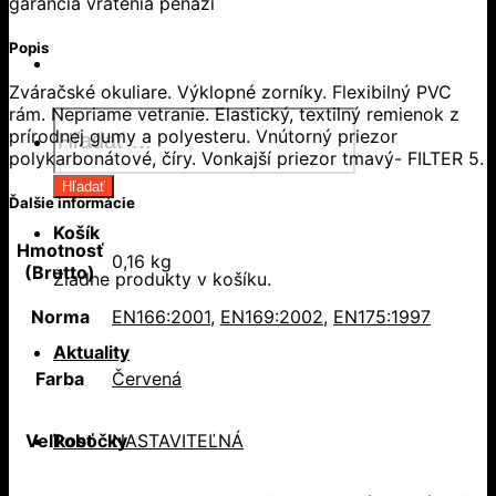
garancia vrátenia peňazí
Popis
Zváračské okuliare. Výklopné zorníky. Flexibilný PVC
rám. Nepriame vetranie. Elastický, textilný remienok z
Products
prírodnej gumy a polyesteru. Vnútorný priezor
search
polykarbonátové, číry. Vonkajší priezor tmavý- FILTER 5.
Hľadať
Ďalšie informácie
Košík
Hmotnosť
0,16 kg
(Brutto)
Žiadne produkty v košíku.
Norma
EN166:2001
,
EN169:2002
,
EN175:1997
Aktuality
Farba
Červená
Pobočky
Veľkosť
NASTAVITEĽNÁ