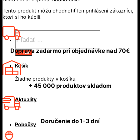
Tento produkt môžu ohodnotiť len prihlásení zákazníci,
ktorí si ho kúpili.
Products
search
Doprava zadarmo
pri objednávke nad
70€
Hľadať
Košík
Žiadne produkty v košíku.
+ 45 000
produktov skladom
Aktuality
Doručenie do
1-3 dní
Pobočky