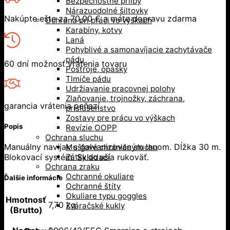
Bezpečnostné prilby
Nárazuodolné šiltovky
Nakúpte ešte za
70,00
€
a máte dopravu zdarma
Ochrana pri práci vo výškach
Karabíny, kotvy
Laná
Pohyblivé a samonavíjacie zachytávače
pádu
60 dní možnosť vrátenia tovaru
Postroje, opasky
Tlmiče pádu
Udržiavanie pracovnej polohy
Zlaňovanie, trojnožky, záchrana,
garancia vrátenia peňazí
príslušenstvo
Zostavy pre prácu vo výškach
Popis
Revízie OOPP
Ochrana sluchu
Manuálny navijak s galvanizovaným lanom. Dĺžka 30 m.
Mušľové chrániče sluchu
Blokovací systém. Skladacia rukoväť.
Zátky do uší
Ochrana zraku
Ochranné okuliare
Ďalšie informácie
Ochranné štíty
Okuliare typu goggles
Hmotnosť
7,70 kg
Zváračské kukly
(Brutto)