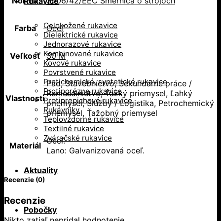
Norma
2006/42/EEC Smernica o strojoch
Rukavice
Celokožené rukavice
Farba
Oceľ
Dielektrické rukavice
Jednorazové rukavice
Kombinované rukavice
Veľkosť
30 M
Kovové rukavice
Povrstvené rukavice
Protichemické, syntetické rukavice
Pád, Stavebníctvo, Sekundárne práce /
Protiporézne rukavice
Remeselníctvo, Ťažký priemysel, Ľahký
Vlastnosti
Protiprepichové rukavice
priemysel, Služby / Logistika, Petrochemický
Rukávniky
priemysel, Ťažobný priemysel
Teplovzdorné rukavice
Textilné rukavice
Zváračské rukavice
Oceľ.
Materiál
Lano: Galvanizovaná oceľ.
Aktuality
Recenzie (0)
Recenzie
Pobočky
Nikto zatiaľ nepridal hodnotenie.