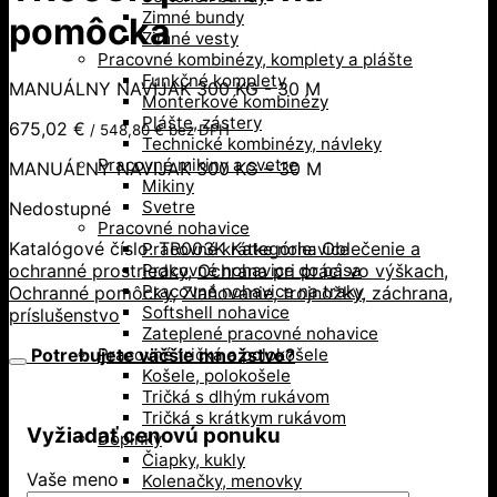
Zimné bundy
pomôcka
Zimné vesty
Pracovné kombinézy, komplety a plášte
Funkčné komplety
MANUÁLNY NAVÍJAK 300 KG - 30 M
Monterkové kombinézy
Plášte, zástery
675,02
€
/
548,80
€
bez DPH
Technické kombinézy, návleky
Pracovné mikiny a svetre
MANUÁLNY NAVIJAK 300 KG – 30 M
Mikiny
Svetre
Nedostupné
Pracovné nohavice
Katalógové číslo:
TR003K
Kategórie:
Oblečenie a
Pracovné krátke nohavice
ochranné prostriedky
,
Ochrana pri práci vo výškach
,
Pracovné nohavice do pása
Pracovné nohavice na traky
Ochranné pomôcky
,
Zlaňovanie, trojnožky, záchrana,
Softshell nohavice
príslušenstvo
Zateplené pracovné nohavice
Potrebujete väčšie množstvo?
Pracovné tričká a polokošele
Košele, polokošele
Tričká s dlhým rukávom
Tričká s krátkym rukávom
Vyžiadať cenovú ponuku
Doplnky
Čiapky, kukly
Vaše meno
Kolenačky, menovky