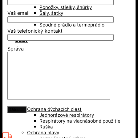
Opasky, traky
Ponožky, stielky, šnúrky
Váš email
Šály, šatky
Šiltovky
Spodné prádlo a termoprádlo
Váš telefonický kontakt
Obuv
Správa
Gumáky a čižmy
Poltopánky
Sandále
Vysoká členková obuv
Zimná obuv
Ochranné pomôcky
Ochrana dýchacích ciest
Jednorázové respirátory
Respirátory na viacnásobné použitie
Rúška
Ochrana hlavy