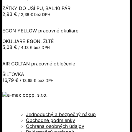
ZÁTKY DO UŠÍ PU, BAL.10 PÁR
2,93
€
/
2,38
€
bez DPH
EGON YELLOW pracovné okuliare
OKULIARE EGON, ŽLTÉ
5,08
€
/
4,13
€
bez DPH
AIR COLTAN pracovné oblečenie
ŠILTOVKA
16,79
€
/
13,65
€
bez DPH
Jednoduchý a bezpečný nákup
Obchodné podmienky
Ochrana osobných údajov
Reklamačný poriadok