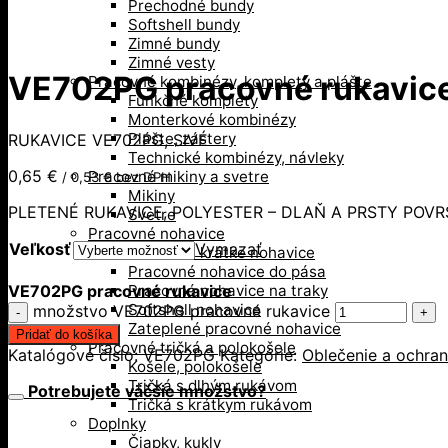
Prechodné bundy
Softshell bundy
Zimné bundy
Zimné vesty
VE702PG pracovné rukavic
Pracovné kombinézy, komplety a plášte
Funkčné komplety
Monterkové kombinézy
Plášte, zástery
RUKAVICE VE702PG, SIVÉ
Technické kombinézy, návleky
0,65
€
Pracovné mikiny a svetre
/
0,53
€
bez DPH
Mikiny
PLETENÉ RUKAVICE, POLYESTER – DLAŇ A PRSTY POVR
Svetre
Pracovné nohavice
Veľkosť
Vymazať
Pracovné krátke nohavice
Pracovné nohavice do pása
VE702PG pracovné rukavice
Pracovné nohavice na traky
Softshell nohavice
množstvo VE702PG pracovné rukavice
Zateplené pracovné nohavice
Pridať do košíka
Pracovné tričká a polokošele
Katalógové číslo:
VE702PG
Kategórie:
Oblečenie a ochran
Košele, polokošele
Tričká s dlhým rukávom
Potrebujete väčšie množstvo?
Tričká s krátkym rukávom
Doplnky
Čiapky, kukly