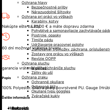
Ochrana hlavy
Bezpečnostné prilby
Nárazuodolné šiltovky
Ochrana pri práci vo výškach
Karabíny, kotvy
Laná
Nakúpte ešte za
70,00
€
a máte dopravu zdarma
Pohyblivé a samonavíjacie zachytávače pád
Postroje, opasky
Tlmiče pádu
Udržiavanie pracovnej polohy
60 dní možnosť vrátenia tovaru
Zlaňovanie, trojnožky, záchrana, príslušenst
Zostavy pre prácu vo výškach
Revízie OOPP
Ochrana sluchu
garancia vrátenia peňazí
Mušľové chrániče sluchu
Zátky do uší
Ochrana zraku
Popis
Ochranné okuliare
Ochranné štíty
100% Polyester. Dlaň a prsty povrstvené PU. Gauge (Hrúb
Okuliare typu goggles
Zváračské kukly
Ďalšie informácie
Rukavice
Hmotnosť