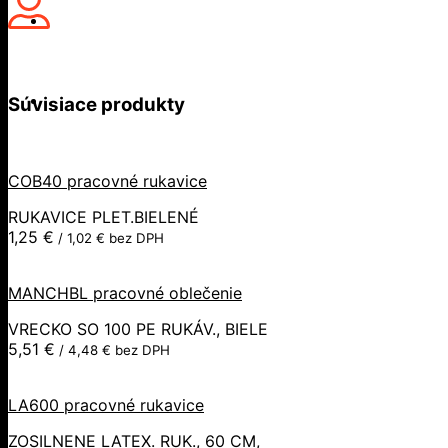
Súvisiace produkty
COB40 pracovné rukavice
RUKAVICE PLET.BIELENÉ
1,25
€
/
1,02
€
bez DPH
MANCHBL pracovné oblečenie
VRECKO SO 100 PE RUKÁV., BIELE
5,51
€
/
4,48
€
bez DPH
LA600 pracovné rukavice
ZOSILNENE LATEX. RUK., 60 CM,