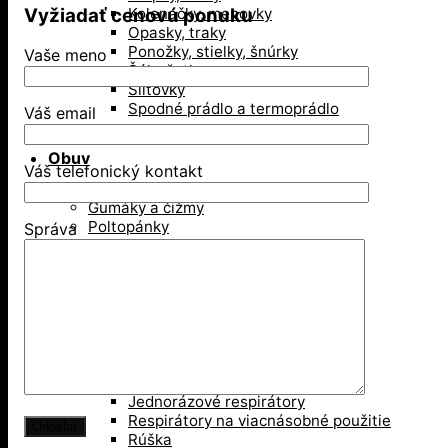
Vyžiadať cenovú ponuku
Kolenačky, menovky
Opasky, traky
Ponožky, stielky, šnúrky
Vaše meno
Šály, šatky
Šiltovky
Spodné prádlo a termoprádlo
Váš email
Obuv
Váš telefonický kontakt
Gumáky a čižmy
Poltopánky
Správa
Sandále
Vysoká členková obuv
Zimná obuv
Ochranné pomôcky
Ochrana dýchacích ciest
Jednorázové respirátory
Respirátory na viacnásobné použitie
Rúška