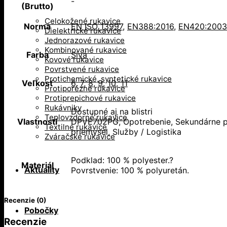
-
(Brutto)
Celokožené rukavice
Norma
EN ISO 13997
,
EN388:2016
,
EN420:2003
Dielektrické rukavice
Jednorazové rukavice
Kombinované rukavice
Farba
Sivá
Kovové rukavice
Povrstvené rukavice
Protichemické, syntetické rukavice
Veľkosť
6
,
7
,
8
,
9
,
10
,
11
Protiporézne rukavice
Protiprepichové rukavice
Rukávniky
Dostupné aj na blistri
Teplovzdorné rukavice
Vlastnosti
DPVE702PG, Opotrebenie, Sekundárne prá
Textilné rukavice
priemysel, Služby / Logistika
Zváračské rukavice
Podklad: 100 % polyester.?
Materiál
Aktuality
Povrstvenie: 100 % polyuretán.
Recenzie (0)
Pobočky
Recenzie