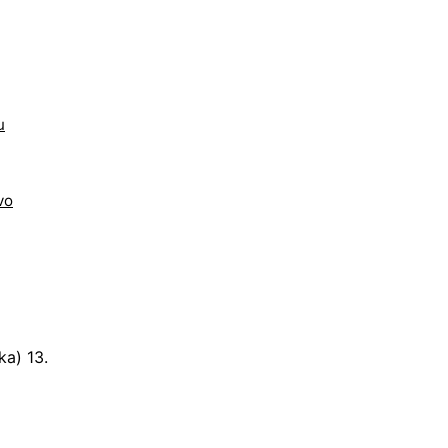
u
vo
ka) 13.