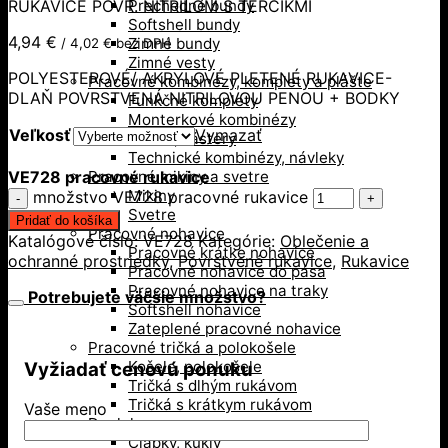
RUKAVICE POVR. NITRILOM S TERČÍKMI
Prechodné bundy
Softshell bundy
4,94
€
Zimné bundy
/
4,02
€
bez DPH
Zimné vesty
POLYESTEROVÉ/ AKRYLOVÉ PLETENÉ RUKAVICE-
Pracovné kombinézy, komplety a plášte
DLAŇ POVRSTVENÁ NITRILOVOU PENOU + BODKY
Funkčné komplety
Monterkové kombinézy
Veľkosť
Vymazať
Plášte, zástery
Technické kombinézy, návleky
VE728 pracovné rukavice
Pracovné mikiny a svetre
Mikiny
množstvo VE728 pracovné rukavice
Svetre
Pridať do košíka
Pracovné nohavice
Katalógové číslo:
VE728
Kategórie:
Oblečenie a
Pracovné krátke nohavice
ochranné prostriedky
,
Povrstvené rukavice
,
Rukavice
Pracovné nohavice do pása
Pracovné nohavice na traky
Potrebujete väčšie množstvo?
Softshell nohavice
Zateplené pracovné nohavice
Pracovné tričká a polokošele
Košele, polokošele
Vyžiadať cenovú ponuku
Tričká s dlhým rukávom
Tričká s krátkym rukávom
Vaše meno
Doplnky
Čiapky, kukly