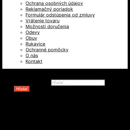
Ochrana osobných údajov
Reklamačný poriadok
Formulár odstúpenia od zmluvy
Vrátenie tovaru
Možnosti doručenia
Odevy
Obuv
Rukavice
Ochranné pomôcky
O nás
Kontakt
Všetky práva vyhradené © 2026
Products search
Hľadať
Domov
Oblečenie a ochranné prostriedky
Odevy
Obuv
Ochranné pomôcky
Rukavice
Revízie OOPP