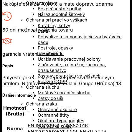
Ochrana hlavy
Nakúpte ešte za
70,00
€
a máte dopravu zdarma
Bezpečnostné prilby
Nárazuodolné šiltovky
Ochrana pri práci vo výškach
Karabíny, kotvy
60 dní možnosť vrátenia tovaru
Laná
Pohyblivé a samonavíjacie zachytávače
pádu
Postroje, opasky
Tlmiče pádu
garancia vrátenia peňazí
Udržiavanie pracovnej polohy
Zlaňovanie, trojnožky, záchrana,
Popis
príslušenstvo
Zostavy pre prácu vo výškach
Polyester/akryl. Dlaň a prsty povrstvené penovým
Revízie OOPP
nitrilom. Nitrilové terčíky na dlani. Gauge (Hrúbka) 13.
Ochrana sluchu
Mušľové chrániče sluchu
Ďalšie informácie
Zátky do uší
Ochrana zraku
Hmotnosť
Ochranné okuliare
-
(Brutto)
Ochranné štíty
Okuliare typu goggles
EN ISO 13997
,
EN388:2016
,
Zváračské kukly
Norma
EN420:2003+A1:2009
,
EN511:2006