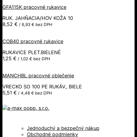
GFA115K pracovné rukavice
RUK. JAHŇACIA/HOV KOŽA 10
8,52
€
/
6,93
€
bez DPH
COB40 pracovné rukavice
RUKAVICE PLET.BIELENÉ
1,25
€
/
1,02
€
bez DPH
MANCHBL pracovné oblečenie
VRECKO SO 100 PE RUKÁV., BIELE
5,51
€
/
4,48
€
bez DPH
Jednoduchý a bezpečný nákup
Obchodné podmienky