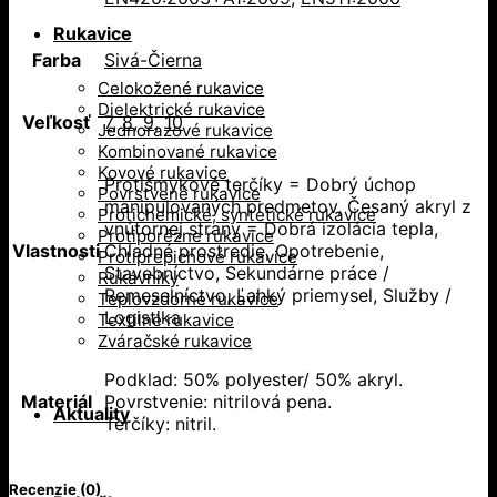
Rukavice
Farba
Sivá-Čierna
Celokožené rukavice
Dielektrické rukavice
Veľkosť
7
,
8
,
9
,
10
Jednorazové rukavice
Kombinované rukavice
Kovové rukavice
Protišmykové terčíky = Dobrý úchop
Povrstvené rukavice
manipulovaných predmetov, Česaný akryl z
Protichemické, syntetické rukavice
vnútornej strany = Dobrá izolácia tepla,
Protiporézne rukavice
Vlastnosti
Chladné prostredie, Opotrebenie,
Protiprepichové rukavice
Stavebníctvo, Sekundárne práce /
Rukávniky
Remeselníctvo, Ľahký priemysel, Služby /
Teplovzdorné rukavice
Logistika
Textilné rukavice
Zváračské rukavice
Podklad: 50% polyester/ 50% akryl.
Materiál
Povrstvenie: nitrilová pena.
Aktuality
Terčíky: nitril.
Recenzie (0)