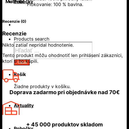
Pobočky
Materiál
Flokovanie: 100 % bavlna.
Recenzie (0)
Recenzie
Products search
Nikto zatiaľ nepridal hodnotenie.
Tento produkt môžu ohodnotiť len prihlásení zákazníci,
ktorí si ho kúpili.
Hľadať
Košík
Žiadne produkty v košíku.
Doprava zadarmo
pri objednávke nad
70€
Aktuality
+ 45 000
produktov skladom
Pobočky