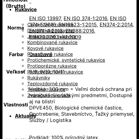
-
(Brutto)
Rukavice
EN ISO 13997
,
EN ISO 374-1:2016
,
EN ISO
374-5:2016
,
EN16523-1:2015
,
EN374-2:2014
,
Celokožené rukavice
Norma
Dielektrické rukavice
EN374-4:2013
,
EN388:2016
,
Jednorazové rukavice
EN420:2003+A1:2009
Kombinované rukavice
Kovové rukavice
Povrstvené rukavice
Farba
Oranžová
Protichemické, syntetické rukavice
Protiporézne rukavice
Veľkosť
8/9
,
9/10
,
10/11
Protiprepichové rukavice
Rukávniky
Teplovzdorné rukavice
Hrúbka: 1,00 mm = Veľmi dobrá ochrana pri
Textilné rukavice
manipulácii s ťažkými predmetmi, Dostupné
Zváračské rukavice
aj na blistri
Vlastnosti
DPVE450, Biologické chemické častice,
Opotrebenie, Stavebníctvo, Ťažký priemysel,
Aktuality
Služby / Logistika
Podklad: 100% prírodný latex.