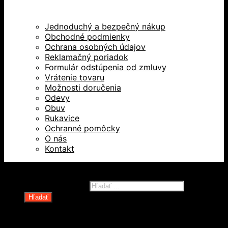
Jednoduchý a bezpečný nákup
Obchodné podmienky
Ochrana osobných údajov
Reklamačný poriadok
Formulár odstúpenia od zmluvy
Vrátenie tovaru
Možnosti doručenia
Odevy
Obuv
Rukavice
Ochranné pomôcky
O nás
Kontakt
Všetky práva vyhradené © 2026
Products search
Hľadať
Domov
Oblečenie a ochranné prostriedky
Odevy