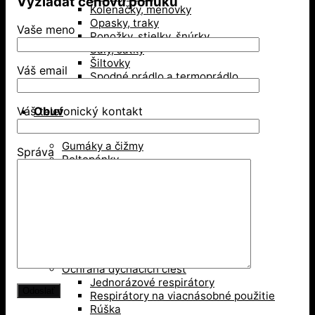
Vyžiadať cenovú ponuku
Kolenačky, menovky
Opasky, traky
Vaše meno
Ponožky, stielky, šnúrky
Šály, šatky
Šiltovky
Váš email
Spodné prádlo a termoprádlo
Obuv
Váš telefonický kontakt
Gumáky a čižmy
Správa
Poltopánky
Sandále
Vysoká členková obuv
Zimná obuv
Ochranné pomôcky
Ochrana dýchacích ciest
Jednorázové respirátory
Respirátory na viacnásobné použitie
Rúška