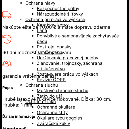
Ochrana hlavy
Bezpečnostné prilby
Nárazuodolné šiltovky
Ochrana pri práci vo výškach
Karabíny, kotvy
Nakúpte ešte za
70,00
€
a máte dopravu zdarma
Laná
Pohyblivé a samonavíjacie zachytávače
pádu
Postroje, opasky
60 dní možnosť vrátenia tovaru
Tlmiče pádu
Udržiavanie pracovnej polohy
Zlaňovanie, trojnožky, záchrana,
príslušenstvo
Zostavy pre prácu vo výškach
garancia vrátenia peňazí
Revízie OOPP
Ochrana sluchu
Popis
Mušľové chrániče sluchu
Zátky do uší
Hrubé latexové rukavice flokované. Dĺžka: 30 cm.
Ochrana zraku
Hrúbka: 1 mm.
Ochranné okuliare
Ochranné štíty
Ďalšie informácie
Okuliare typu goggles
Zváračské kukly
Hmotnosť