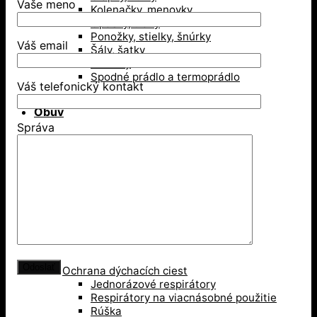
Vaše meno
Kolenačky, menovky
Opasky, traky
Ponožky, stielky, šnúrky
Váš email
Šály, šatky
Šiltovky
Spodné prádlo a termoprádlo
Váš telefonický kontakt
Obuv
Správa
Gumáky a čižmy
Poltopánky
Sandále
Vysoká členková obuv
Zimná obuv
Ochranné pomôcky
Ochrana dýchacích ciest
Jednorázové respirátory
Respirátory na viacnásobné použitie
Rúška