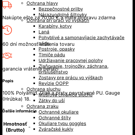
Ochrana hlavy
Bezpečnostné prilby
Nárazuodolné šiltovky
Nakúpte ešte za
70,00
€
a máte dopravu zdarma
Ochrana pri práci vo výškach
Karabíny, kotvy
Laná
Pohyblivé a samonavíjacie zachytávače
pádu
60 dní možnosť vrátenia tovaru
Postroje, opasky
Tlmiče pádu
Udržiavanie pracovnej polohy
Zlaňovanie, trojnožky, záchrana,
garancia vrátenia peňazí
príslušenstvo
Zostavy pre prácu vo výškach
Popis
Revízie OOPP
Ochrana sluchu
100% Polyamid. Dlaň a prsty povrstvené PU. Gauge
Mušľové chrániče sluchu
(Hrúbka) 18.
Zátky do uší
Ochrana zraku
Ďalšie informácie
Ochranné okuliare
Ochranné štíty
Okuliare typu goggles
Hmotnosť
-
Zváračské kukly
(Brutto)