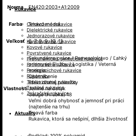
Norma
EN420:2003+A1:2009
Rukavice
Farba
Tmavo modrá
Celokožené rukavice
Dielektrické rukavice
Jednorazové rukavice
Veľkosť
6
,
7
,
8
,
9
,
10
,
11
Kombinované rukavice
Kovové rukavice
Povrstvené rukavice
Sekundárne práce / Remeselníctvo / Ľahký
Protichemické, syntetické rukavice
priemysel Služby / Logistika / Veterná
Protiporézne rukavice
energia
Protiprepichové rukavice
Rukávniky
Opotrebenie
Teplovzdorné rukavice
Efekt druhej pokožky
Textilné rukavice
Vlastnosti
Jemné na dotyk
Zváračské rukavice
Gauge (Hrúbka) 18
Veľmi dobrá ohybnosť a jemnosť pri práci
(najtenšie na trhu)
Tmavá farba
Aktuality
Rukavica, ktorá sa nešpiní, dlhšia životnosť
Podklad: 100% polyamid.