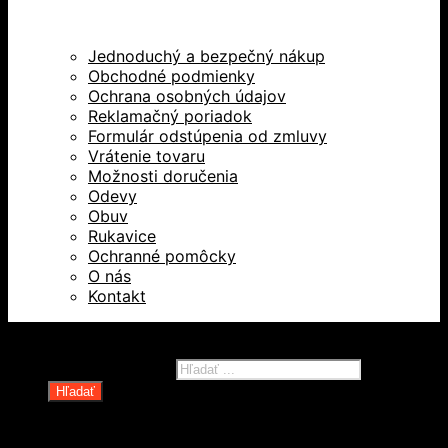
Jednoduchý a bezpečný nákup
Obchodné podmienky
Ochrana osobných údajov
Reklamačný poriadok
Formulár odstúpenia od zmluvy
Vrátenie tovaru
Možnosti doručenia
Odevy
Obuv
Rukavice
Ochranné pomôcky
O nás
Kontakt
Všetky práva vyhradené © 2026
Products search
Hľadať
Domov
Oblečenie a ochranné prostriedky