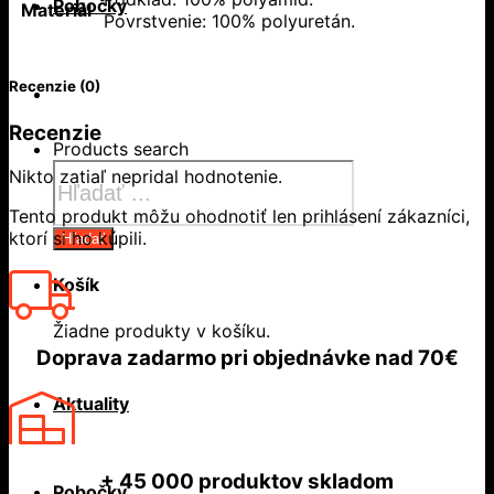
Pobočky
Materiál
Povrstvenie: 100% polyuretán.
Recenzie (0)
Recenzie
Products search
Nikto zatiaľ nepridal hodnotenie.
Tento produkt môžu ohodnotiť len prihlásení zákazníci,
ktorí si ho kúpili.
Hľadať
Košík
Žiadne produkty v košíku.
Doprava zadarmo
pri objednávke nad
70€
Aktuality
+ 45 000
produktov skladom
Pobočky