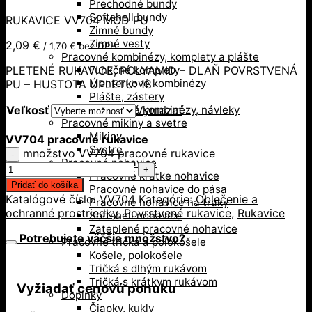
Prechodné bundy
Softshell bundy
RUKAVICE VV704 MOD PU
Zimné bundy
Zimné vesty
2,09
€
/
1,70
€
bez DPH
Pracovné kombinézy, komplety a plášte
PLETENÉ RUKAVICE, POLYAMID – DLAŇ POVRSTVENÁ
Funkčné komplety
Monterkové kombinézy
PU – HUSTOTA ÚPLETU: 18
Plášte, zástery
Veľkosť
Vymazať
Technické kombinézy, návleky
Pracovné mikiny a svetre
Mikiny
VV704 pracovné rukavice
Svetre
množstvo VV704 pracovné rukavice
Pracovné nohavice
Pracovné krátke nohavice
Pridať do košíka
Pracovné nohavice do pása
Katalógové číslo:
VV704
Kategórie:
Oblečenie a
Pracovné nohavice na traky
ochranné prostriedky
,
Povrstvené rukavice
,
Rukavice
Softshell nohavice
Zateplené pracovné nohavice
Potrebujete väčšie množstvo?
Pracovné tričká a polokošele
Košele, polokošele
Tričká s dlhým rukávom
Tričká s krátkym rukávom
Vyžiadať cenovú ponuku
Doplnky
Čiapky, kukly