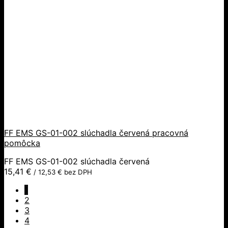
FF EMS GS-01-002 slúchadla červená pracovná
pomôcka
FF EMS GS-01-002 slúchadla červená
15,41
€
/
12,53
€
bez DPH
1
2
3
4