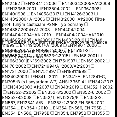
EN12492
EN12841 : 2006
EN13034:2005+A1:2009
EN13356:2001
EN13594:2002
EN136:1998
EN140:1998
EN14058:2017
EN14126:2003
EN143:2000+A1:2006
EN143:2000+A1:2006 Filtre
proti tuhým časticiam P2NR Typ ochrany
EN14387:2004+A1:2008
EN14404:2004
EN14404:2004+A1: 2010
EN14404:2004+A1:2010
EN14605:2005+A1:2009
EN14683:2019
EN148-
FF BABBLER FULL light rukavice – pracovné rukavice
1:1999
EN149:2001+A1:2009
EN1496 : 2006
EN1496:2017
EN1498 : 2006
EN15151-2
FF BABBLER FULL LIGHT RUKAVICE
EN16350:2014
EN16523-1:2015
EN166:2001
1,30
€
/
1,06
€
bez DPH
EN166:2001|EN169:2002|EN175:1997
EN169:2002
EN170:2002
EN172:1994/A1:2000/A2:2001
EN1731:2006
EN175:1997
EN1891:1998
EN340:2003
EN341 : 2011
EN341-A, EN12841-C,
EN795-B (s Lanyardom WP) ANSI Z359.4
EN342:2017
EN343:2003 A1:2007
EN343:2019
EN352-1:2002
EN352-2:2002
EN352-3:2002
EN352-6:2002
EN352-8:2008
EN352/T, EN12275/K
EN353-2,
EN567, EN12841 A/B
EN353-2:2002,EN 355:2002
EN354
EN354 : 2010
EN354, EN566, EN 795B
EN354, EN566, EN795B
EN354, EN795B
EN355