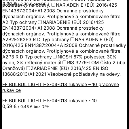
3,32
€
/
2,70
€
bez DPH
požiadavky na odevy.
NARIADENIE (EÚ) 2016/425
EN14387:2004+A1:2008 Ochranné prostriedky
dýchacích orgánov. Protiplynové a kombinované filtre.
A2 Typ ochrany
NARIADENIE (EÚ) 2016/425
EN14387:2004+A1:2008 Ochranné prostriedky
dýchacích orgánov. Protiplynové a kombinované filtre.
A2B2E2K2P3 R D Typ ochrany
NARIADENIE (EÚ)
2016/425 EN14387:2004+A1:2008 Ochranné prostriedky
dýchacích orgánov. Protiplynové a kombinované filtre.
A2P3 R D Typ ochrany
NIOSH 67% polyester, 30%
nylon, 3% reflexný materiál
RIS 3279-TOM Číslo 2 (iba
Oranžová)
ZARIADENIE (EÚ) 2016/425 EN ISO
13688:2013/A1:2021 Všeobecné požiadavky na odevy.
FF BULBUL LIGHT HS-04-013 rukavice – 10 pracovné
rukavice
FF BULBUL LIGHT HS-04-013 rukavice - 10
0,59
€
/
0,48
€
bez DPH