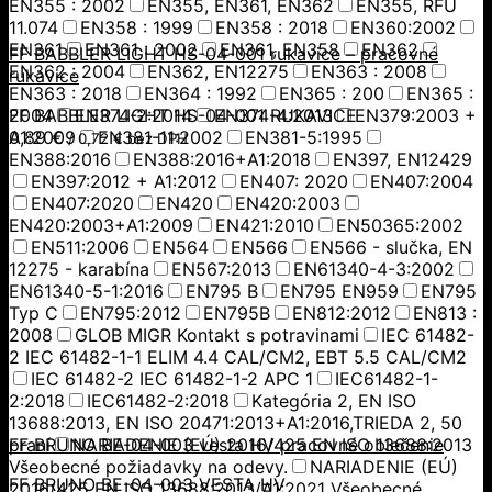
EN355 : 2002
EN355, EN361, EN362
EN355, RFU
11.074
EN358 : 1999
EN358 : 2018
EN360:2002
EN361
EN361 : 2002
EN361, EN358
EN362
FF BABBLER LIGHT HS-04-001 rukavice – pracovné
EN362 : 2004
EN362, EN12275
EN363 : 2008
rukavice
EN363 : 2018
EN364 : 1992
EN365 : 200
EN365 :
2004
FF BABBLER LIGHT HS-04-001 RUKAVICE
EN374-2:2014
EN374-4:2013
EN379:2003 +
A1:2009
0,89
€
EN381-11:2002
EN381-5:1995
/
0,72
€
bez DPH
EN388:2016
EN388:2016+A1:2018
EN397, EN12429
EN397:2012 + A1:2012
EN407: 2020
EN407:2004
EN407:2020
EN420
EN420:2003
EN420:2003+A1:2009
EN421:2010
EN50365:2002
EN511:2006
EN564
EN566
EN566 - slučka, EN
12275 - karabína
EN567:2013
EN61340-4-3:2002
EN61340-5-1:2016
EN795 B
EN795 EN959
EN795
Typ C
EN795:2012
EN795B
EN812:2012
EN813 :
2008
GLOB MIGR Kontakt s potravinami
IEC 61482-
2 IEC 61482-1-1 ELIM 4.4 CAL/CM2, EBT 5.5 CAL/CM2
IEC 61482-2 IEC 61482-1-2 APC 1
IEC61482-1-
2:2018
IEC61482-2:2018
Kategória 2, EN ISO
13688:2013, EN ISO 20471:2013+A1:2016,TRIEDA 2, 50
praní
FF BRUNO BE-04-003 vesta HV pracovné oblečenie
NARIADENIE (EÚ) 2016/425 EN ISO 13688:2013
Všeobecné požiadavky na odevy.
NARIADENIE (EÚ)
FF BRUNO BE-04-003 VESTA HV
2016/425 EN ISO 13688:2013/A1:2021 Všeobecné