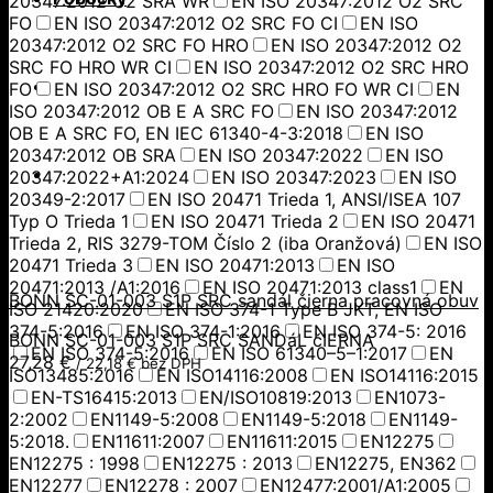
20347:2012 O2 SRA WR
EN ISO 20347:2012 O2 SRC
FO
EN ISO 20347:2012 O2 SRC FO CI
EN ISO
20347:2012 O2 SRC FO HRO
EN ISO 20347:2012 O2
SRC FO HRO WR CI
EN ISO 20347:2012 O2 SRC HRO
FO
EN ISO 20347:2012 O2 SRC HRO FO WR CI
EN
ISO 20347:2012 OB E A SRC FO
EN ISO 20347:2012
OB E A SRC FO, EN IEC 61340-4-3:2018
EN ISO
20347:2012 OB SRA
EN ISO 20347:2022
EN ISO
20347:2022+A1:2024
EN ISO 20347:2023
EN ISO
20349-2:2017
EN ISO 20471 Trieda 1, ANSI/ISEA 107
Typ O Trieda 1
EN ISO 20471 Trieda 2
EN ISO 20471
Trieda 2, RIS 3279-TOM Číslo 2 (iba Oranžová)
EN ISO
20471 Trieda 3
EN ISO 20471:2013
EN ISO
20471:2013 /A1:2016
EN ISO 20471:2013 class1
EN
BONN SC-01-003 S1P SRC sandál čierna pracovná obuv
ISO 21420:2020
EN ISO 374-1 Type B JKT, EN ISO
374-5:2016
EN ISO 374-1:2016
EN ISO 374-5: 2016
BONN SC-01-003 S1P SRC SANDáL čIERNA
EN ISO 374-5:2016
EN ISO 61340–5–1:2017
EN
27,28
€
/
22,18
€
bez DPH
ISO13485:2016
EN ISO14116:2008
EN ISO14116:2015
EN-TS16415:2013
EN/ISO10819:2013
EN1073-
2:2002
EN1149-5:2008
EN1149-5:2018
EN1149-
5:2018.
EN11611:2007
EN11611:2015
EN12275
EN12275 : 1998
EN12275 : 2013
EN12275, EN362
EN12277
EN12278 : 2007
EN12477:2001/A1:2005