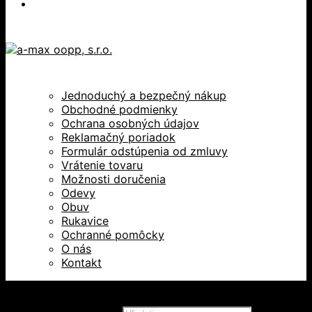
Jednoduchý a bezpečný nákup
Obchodné podmienky
Ochrana osobných údajov
Reklamačný poriadok
Formulár odstúpenia od zmluvy
Vrátenie tovaru
Možnosti doručenia
Odevy
Obuv
Rukavice
Ochranné pomôcky
O nás
Kontakt
Všetky práva vyhradené © 2026