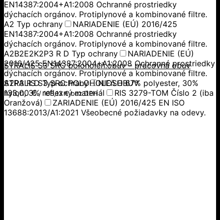
EN14387:2004+A1:2008 Ochranné prostriedky
dýchacích orgánov. Protiplynové a kombinované filtre.
A2 Typ ochrany
NARIADENIE (EÚ) 2016/425
EN14387:2004+A1:2008 Ochranné prostriedky
dýchacích orgánov. Protiplynové a kombinované filtre.
A2B2E2K2P3 R D Typ ochrany
NARIADENIE (EÚ)
2016/425 EN14387:2004+A1:2008 Ochranné prostriedky
STRALIS S3 SRC poloholeň.obuv – pracovná obuv
dýchacích orgánov. Protiplynové a kombinované filtre.
A2P3 R D Typ ochrany
STRALIS S3 SRC POLOHOLEň.OBUV
NIOSH 67% polyester, 30%
nylon, 3% reflexný materiál
133,00
€
RIS 3279-TOM Číslo 2 (iba
/
108,13
€
bez DPH
Oranžová)
ZARIADENIE (EÚ) 2016/425 EN ISO
13688:2013/A1:2021 Všeobecné požiadavky na odevy.