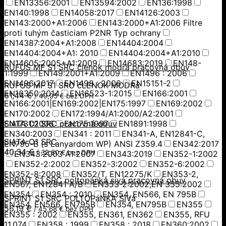
EN13356:2001
EN13594:2002
EN136:1998
EN140:1998
EN14058:2017
EN14126:2003
EN143:2000+A1:2006
EN143:2000+A1:2006 Filtre
proti tuhým časticiam P2NR Typ ochrany
EN14387:2004+A1:2008
EN14404:2004
EN14404:2004+A1: 2010
EN14404:2004+A1:2010
EN14605:2005+A1:2009
EN14683:2019
EN148-
RUFUS MF S1 SRC členok modrá pracovná obuv
1:1999
EN149:2001+A1:2009
EN1496 : 2006
EN1496:2017
EN1498 : 2006
EN15151-2
RUFUS MF S1 SRC čLENOK MODRá
EN16350:2014
EN16523-1:2015
EN166:2001
61,44
€
/
49,95
€
bez DPH
EN166:2001|EN169:2002|EN175:1997
EN169:2002
EN170:2002
EN172:1994/A1:2000/A2:2001
EN1731:2006
SIATA O1 SRC pracovná obuv
EN175:1997
EN1891:1998
EN340:2003
EN341 : 2011
EN341-A, EN12841-C,
SIATA O1 SRC
EN795-B (s Lanyardom WP) ANSI Z359.4
EN342:2017
40,34
€
/
32,80
€
bez DPH
EN343:2003 A1:2007
EN343:2019
EN352-1:2002
EN352-2:2002
EN352-3:2002
EN352-6:2002
EN352-8:2008
EN352/T, EN12275/K
EN353-2,
SPRINT S1 SRC poltopánka sivá pracovná obuv
EN567, EN12841 A/B
EN353-2:2002,EN 355:2002
EN354
EN354 : 2010
EN354, EN566, EN 795B
SPRINT S1 SRC POLTOPáNKA SIVá
EN354, EN566, EN795B
EN354, EN795B
EN355
56,19
€
/
45,68
€
bez DPH
EN355 : 2002
EN355, EN361, EN362
EN355, RFU
11.074
EN358 : 1999
EN358 : 2018
EN360:2002