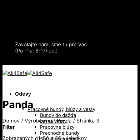
Skip
Oblečenie a ochranné prostriedky
to
Zdvíhacia a manipulačná technika
content
Záchytné systémy a kolektívna ochrana
Snehové reťaze
Serea Locks
Zavolajte nám, sme tu pre Vás
+421 2 321 443 16
(Po-Pia: 8-17hod.)
+421 2 321 443 16 / Po-Pia: 8-17hod.
Odevy
Panda
Pracovné bundy, blúzy a vesty
Bundy do dažďa
Domov
/
Výrobcovia
/
Panda
/
Stránka 3
Letné vesty
Filter
Pracovné blúzy
Prechodné bundy
Zobrazených 41–56 z 56 výsledkov
Softshell bundy