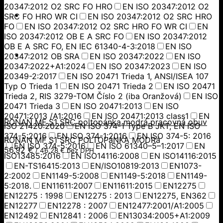
20347:2012 O2 SRC FO HRO
EN ISO 20347:2012 O2
SRC FO HRO WR CI
EN ISO 20347:2012 O2 SRC HRO
FO
EN ISO 20347:2012 O2 SRC HRO FO WR CI
EN
ISO 20347:2012 OB E A SRC FO
EN ISO 20347:2012
OB E A SRC FO, EN IEC 61340-4-3:2018
EN ISO
20347:2012 OB SRA
EN ISO 20347:2022
EN ISO
20347:2022+A1:2024
EN ISO 20347:2023
EN ISO
20349-2:2017
EN ISO 20471 Trieda 1, ANSI/ISEA 107
Typ O Trieda 1
EN ISO 20471 Trieda 2
EN ISO 20471
Trieda 2, RIS 3279-TOM Číslo 2 (iba Oranžová)
EN ISO
20471 Trieda 3
EN ISO 20471:2013
EN ISO
20471:2013 /A1:2016
EN ISO 20471:2013 class1
EN
RONAN MF S1 SRC poltopánka modrá pracovná obuv
ISO 21420:2020
EN ISO 374-1 Type B JKT, EN ISO
374-5:2016
EN ISO 374-1:2016
EN ISO 374-5: 2016
RONAN MF S1 SRC POLTOPáNKA MODRá
EN ISO 374-5:2016
EN ISO 61340–5–1:2017
EN
56,92
€
/
46,28
€
bez DPH
ISO13485:2016
EN ISO14116:2008
EN ISO14116:2015
EN-TS16415:2013
EN/ISO10819:2013
EN1073-
2:2002
EN1149-5:2008
EN1149-5:2018
EN1149-
5:2018.
EN11611:2007
EN11611:2015
EN12275
EN12275 : 1998
EN12275 : 2013
EN12275, EN362
EN12277
EN12278 : 2007
EN12477:2001/A1:2005
EN12492
EN12841 : 2006
EN13034:2005+A1:2009