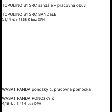
TOPOLINO S1 SRC sandále – pracovná obuv
TOPOLINO S1 SRC SANDáLE
51,14
€
/
41,58
€
bez DPH
WASAT PANDA ponožky č. pracovná pomôcka
WASAT PANDA PONOžKY č
4,19
€
/
3,41
€
bez DPH