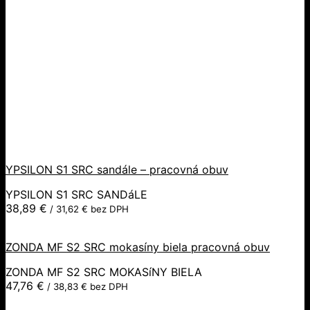
YPSILON S1 SRC sandále – pracovná obuv
YPSILON S1 SRC SANDáLE
38,89
€
/
31,62
€
bez DPH
ZONDA MF S2 SRC mokasíny biela pracovná obuv
ZONDA MF S2 SRC MOKASíNY BIELA
47,76
€
/
38,83
€
bez DPH