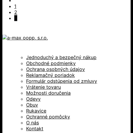
1
2
3
Jednoduchý a bezpečný nákup
Obchodné podmienky
Ochrana osobných údajov
Reklamačný poriadok
Formulár odstúpenia od zmluvy
Vrátenie tovaru
Možnosti doručenia
Odevy
Obuv
Rukavice
Ochranné pomôcky
O nás
Kontakt