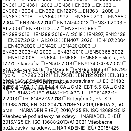
EN361
EN361 : 2002
EN361, EN358
EN362
EN362 : 2004
EN362, EN12275
EN363 : 2008
EN363 : 2018
EN364 : 1992
EN365 : 200
EN365 :
2004
EN374-2:2014
EN374-4:2013
EN379:2003 +
A1:2009
EN381-11:2002
EN381-5:1995
EN388:2016
EN388:2016+A1:2018
EN397, EN12429
EN397:2012 + A1:2012
EN407: 2020
EN407:2004
EN407:2020
EN420
EN420:2003
EN420:2003+A1:2009
EN421:2010
EN50365:2002
EN511:2006
EN564
EN566
EN566 - slučka, EN
12275 - karabína
EN567:2013
EN61340-4-3:2002
EN61340-5-1:2016
EN795 B
EN795 EN959
EN795
STRADA S1 SRC poltopánka – pracovná obuv
Typ C
EN795:2012
EN795B
EN812:2012
EN813 :
2008
GLOB MIGR Kontakt s potravinami
IEC 61482-
STRADA S1 SRC POLTOPáNKA
2 IEC 61482-1-1 ELIM 4.4 CAL/CM2, EBT 5.5 CAL/CM2
41,70
€
/
33,90
€
bez DPH
IEC 61482-2 IEC 61482-1-2 APC 1
IEC61482-1-
2:2018
IEC61482-2:2018
Kategória 2, EN ISO
13688:2013, EN ISO 20471:2013+A1:2016,TRIEDA 2, 50
praní
NARIADENIE (EÚ) 2016/425 EN ISO 13688:2013
Všeobecné požiadavky na odevy.
NARIADENIE (EÚ)
2016/425 EN ISO 13688:2013/A1:2021 Všeobecné
požiadavky na odevy.
NARIADENIE (EÚ) 2016/425