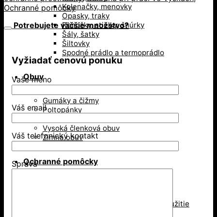
Kolenačky, menovky
Ochranné pomôcky
Opasky, traky
Potrebujete väčšie množstvo?
Ponožky, stielky, šnúrky
Šály, šatky
Šiltovky
Spodné prádlo a termoprádlo
Vyžiadať cenovú ponuku
Obuv
Vaše meno
Gumáky a čižmy
Váš email
Poltopánky
Sandále
Vysoká členková obuv
Váš telefonický kontakt
Zimná obuv
Ochranné pomôcky
Správa
Ochrana dýchacích ciest
Jednorázové respirátory
Respirátory na viacnásobné použitie
Rúška