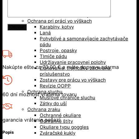
Ochrana hlavy
Bezpečnostné prilby
Nárazuodolné šiltovky
Ochrana pri práci vo výškach
Karabíny, kotvy
Laná
Pohyblivé a samonavíjacie zachytávače
pádu
Postroje, opasky
Tlmiče pádu
Udržiavanie pracovnej polohy
Nakúpte ešte za
70,00
€
a máte dopravu zdarma
Zlaňovanie, trojnožky, záchrana,
príslušenstvo
Zostavy pre prácu vo výškach
Revízie OOPP
Ochrana sluchu
60 dní možnosť vrátenia tovaru
Mušľové chrániče sluchu
Zátky do uší
Ochrana zraku
Ochranné okuliare
garancia vrátenia peňazí
Ochranné štíty
Okuliare typu goggles
Popis
Zváračské kukly