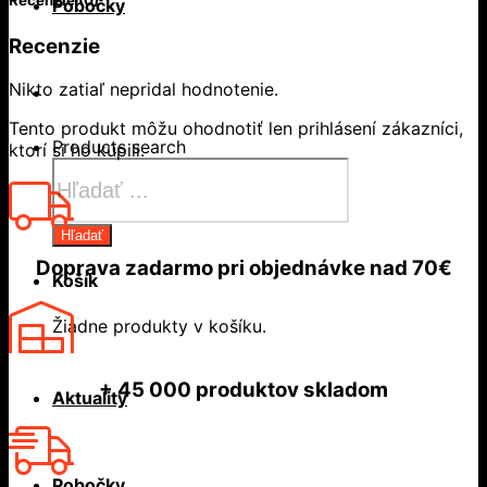
Recenzie (0)
Pobočky
Recenzie
Nikto zatiaľ nepridal hodnotenie.
Tento produkt môžu ohodnotiť len prihlásení zákazníci,
Products search
ktorí si ho kúpili.
Hľadať
Doprava zadarmo
pri objednávke nad
70€
Košík
Žiadne produkty v košíku.
+ 45 000
produktov skladom
Aktuality
Pobočky