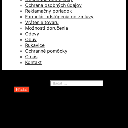
Ochrana osobných údajov
Reklamačný poriadok
Formulár odstúpenia od zmluvy
Vrátenie tovaru
Možnosti doručenia
Odevy
Obuv
Rukavice
Ochranné pomôcky
O nás
Kontakt
Všetky práva vyhradené © 2026
Products search
Hľadať
Domov
Oblečenie a ochranné prostriedky
Odevy
Obuv
Ochranné pomôcky
Rukavice