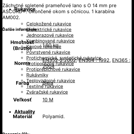
Záchytné spletené prameňové lano s O 14 mm pre
Rukavice
ASCORD®. Ukončené okom s očnicou. 1 karabína
AM002.
Celokožené rukavice
Dielektrické rukavice
Ďalšie informácie
Jednorazové rukavice
Kombinované rukavice
Hmotnosť
1,60 kg
Kovové rukavice
(Brutto)
Povrstvené rukavice
Protichemické, syntetické rukavice
EN352-2:2002
,
EN364 : 1992
,
EN365 :
Norma
Protiporézne rukavice
2004
Protiprepichové rukavice
Rukávniky
Teplovzdorné rukavice
Farba
Biela
Textilné rukavice
Zváračské rukavice
Veľkosť
10 M
Aktuality
Materiál
Polyamid.