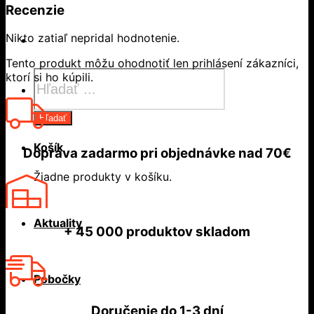
Recenzie
Nikto zatiaľ nepridal hodnotenie.
Tento produkt môžu ohodnotiť len prihlásení zákazníci,
Products
ktorí si ho kúpili.
search
Hľadať
Košík
Doprava zadarmo
pri objednávke nad
70€
Žiadne produkty v košíku.
Aktuality
+ 45 000
produktov skladom
Pobočky
Doručenie do
1-3 dní