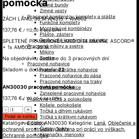
pomôcka
Zimné bundy
Zimné vesty
Pracovné kombinézy, komplety a plášte
ZÁCH LANO, 30 M AN315 + AM002
Funkčné komplety
Monterkové kombinézy
137,76
€
/
112,00
€
bez DPH
Plášte, zástery
Technické kombinézy, návleky
SPLETENÉ PRAMEŇOVÉ LANO O 14 MM PRE ASCORD®
Pracovné mikiny a svetre
+ 1x AM002 – 30 M
Mikiny
Svetre
Na objednávku dodáme do 3 pracovných dní
Pracovné nohavice
Skladom u dodávateľa:
22
Pracovné krátke nohavice
Pracovné nohavice do pása
Pracovné nohavice na traky
AN30030 pracovná pomôcka
Softshell nohavice
Zateplené pracovné nohavice
137,76
€
/
112,00
€
bez DPH
Pracovné tričká a polokošele
Košele, polokošele
množstvo
Tričká s dlhým rukávom
AN30030
Tričká s krátkym rukávom
Pridať do košíka
pracovná
Katalógové číslo:
AN30030
Kategórie:
Laná
,
Oblečenie a
Doplnky
pomôcka
Čiapky, kukly
ochranné prostriedky
,
Ochrana pri práci vo výškach
,
Kolenačky, menovky
Ochranné pomôcky