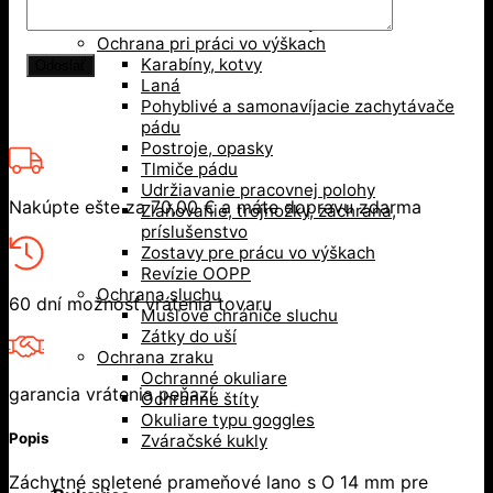
Bezpečnostné prilby
Nárazuodolné šiltovky
Ochrana pri práci vo výškach
Karabíny, kotvy
Laná
Pohyblivé a samonavíjacie zachytávače
pádu
Postroje, opasky
Tlmiče pádu
Udržiavanie pracovnej polohy
Nakúpte ešte za
70,00
€
a máte dopravu zdarma
Zlaňovanie, trojnožky, záchrana,
príslušenstvo
Zostavy pre prácu vo výškach
Revízie OOPP
Ochrana sluchu
60 dní možnosť vrátenia tovaru
Mušľové chrániče sluchu
Zátky do uší
Ochrana zraku
Ochranné okuliare
garancia vrátenia peňazí
Ochranné štíty
Okuliare typu goggles
Popis
Zváračské kukly
Záchytné spletené prameňové lano s O 14 mm pre