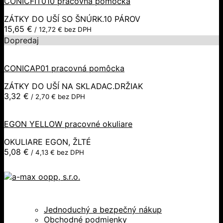
CONICFIT010 pracovná pomôcka
ZÁTKY DO UŠÍ SO ŠNÚRK.10 PÁROV
15,65
€
/
12,72
€
bez DPH
Dopredaj
CONICAP01 pracovná pomôcka
ZÁTKY DO UŠÍ NA SKLADAC.DRŽIAK
3,32
€
/
2,70
€
bez DPH
EGON YELLOW pracovné okuliare
OKULIARE EGON, ŽLTÉ
5,08
€
/
4,13
€
bez DPH
Jednoduchý a bezpečný nákup
Obchodné podmienky