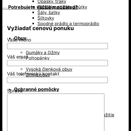
Opasky, traky
Potrebujete väčšie množstvo?
Ponožky, stielky, šnúrky
Šály, šatky
Šiltovky
Spodné prádlo a termoprádlo
Vyžiadať cenovú ponuku
Obuv
Vaše meno
Gumáky a čižmy
Váš email
Poltopánky
Sandále
Vysoká členková obuv
Váš telefonický kontakt
Zimná obuv
Ochranné pomôcky
Správa
Ochrana dýchacích ciest
Jednorázové respirátory
Respirátory na viacnásobné použitie
Rúška
Ochrana hlavy