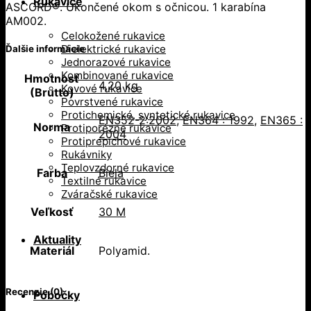
Rukavice
ASCORD®. Ukončené okom s očnicou. 1 karabína
AM002.
Celokožené rukavice
Dielektrické rukavice
Ďalšie informácie
Jednorazové rukavice
Kombinované rukavice
Hmotnosť
4,20 kg
Kovové rukavice
(Brutto)
Povrstvené rukavice
Protichemické, syntetické rukavice
EN352-2:2002
,
EN364 : 1992
,
EN365 :
Norma
Protiporézne rukavice
2004
Protiprepichové rukavice
Rukávniky
Teplovzdorné rukavice
Farba
Biela
Textilné rukavice
Zváračské rukavice
Veľkosť
30 M
Aktuality
Materiál
Polyamid.
Recenzie (0)
Pobočky