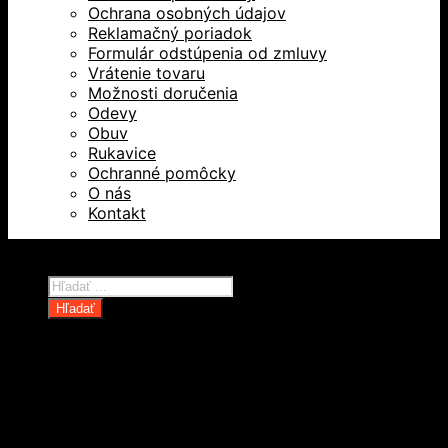
Ochrana osobných údajov
Reklamačný poriadok
Formulár odstúpenia od zmluvy
Vrátenie tovaru
Možnosti doručenia
Odevy
Obuv
Rukavice
Ochranné pomôcky
O nás
Kontakt
Všetky práva vyhradené © 2026
Products
search
Hľadať
Domov
Oblečenie a ochranné prostriedky
Odevy
Obuv
Ochranné pomôcky
Rukavice