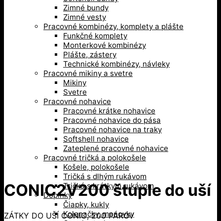
Zimné bundy
Zimné vesty
Pracovné kombinézy, komplety a plášte
Funkčné komplety
Monterkové kombinézy
Plášte, zástery
Technické kombinézy, návleky
Pracovné mikiny a svetre
Mikiny
Svetre
Pracovné nohavice
Pracovné krátke nohavice
Pracovné nohavice do pása
Pracovné nohavice na traky
Softshell nohavice
Zateplené pracovné nohavice
Pracovné tričká a polokošele
Košele, polokošele
Tričká s dlhým rukávom
CONIC2V200 štuple do uší
Tričká s krátkym rukávom
Doplnky
Čiapky, kukly
Kolenačky, menovky
ZÁTKY DO UŠÍ CONIC, 200 PÁROV