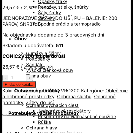
Opasky, traky
Ponožky, stielky, šnúrky
26,57
€
/
21,60
€
bez DPH
Šály, šatky
JEDNORAZOVÉ ZÁTKY DO UŠÍ, PU – BALENIE: 200
Šiltovky
PÁROV, SNR37dB
Spodné prádlo a termoprádlo
Na objednávku dodáme do 3 pracovných dní
Obuv
Skladom u dodávateľa:
511
Gumáky a čižmy
CONIC2V200 štuple do uší
Poltopánky
Sandále
26,57
€
/
21,60
€
bez DPH
Vysoká členková obuv
Zimná obuv
množstvo
CONIC2V200
Pridať do košíka
štuple
Katalógové číslo:
CONIC2VRO200
Kategórie:
Oblečenie
Ochranné pomôcky
do
a ochranné prostriedky
,
Ochrana sluchu
,
Ochranné
uší
pomôcky
,
Zátky do uší
Ochrana dýchacích ciest
Jednorázové respirátory
Potrebujete väčšie množstvo?
Respirátory na viacnásobné použitie
Rúška
Ochrana hlavy