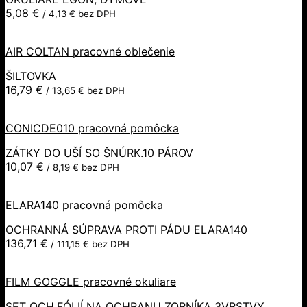
5,08
€
/
4,13
€
bez DPH
AIR COLTAN pracovné oblečenie
ŠILTOVKA
16,79
€
/
13,65
€
bez DPH
CONICDE010 pracovná pomôcka
ZÁTKY DO UŠÍ SO ŠNÚRK.10 PÁROV
10,07
€
/
8,19
€
bez DPH
ELARA140 pracovná pomôcka
OCHRANNÁ SÚPRAVA PROTI PÁDU ELARA140
136,71
€
/
111,15
€
bez DPH
FILM GOGGLE pracovné okuliare
SET OCH.FÓLIÍ NA OCHRANU ZORNÍKA 3VRSTVY