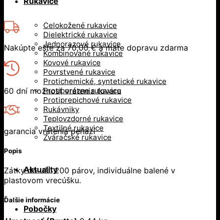
Rukavice
Celokožené rukavice
Dielektrické rukavice
Jednorazové rukavice
Nakúpte ešte za
70,00
€
a máte dopravu zdarma
Kombinované rukavice
Kovové rukavice
Povrstvené rukavice
Protichemické, syntetické rukavice
60 dní možnosť vrátenia tovaru
Protiporézne rukavice
Protiprepichové rukavice
Rukávniky
Teplovzdorné rukavice
Textilné rukavice
garancia vrátenia peňazí
Zváračské rukavice
Popis
Aktuality
Zátky do uší. 200 párov, individuálne balené v
plastovom vrecúšku.
Ďalšie informácie
Pobočky