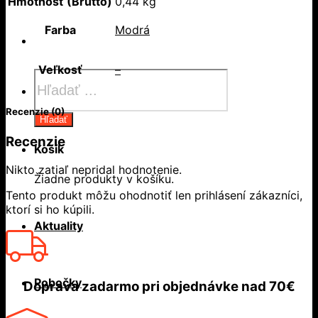
Hmotnosť (Brutto)
0,44 kg
Farba
Modrá
Veľkosť
–
Products
search
Recenzie (0)
Hľadať
Recenzie
Košík
Nikto zatiaľ nepridal hodnotenie.
Žiadne produkty v košíku.
Tento produkt môžu ohodnotiť len prihlásení zákazníci,
ktorí si ho kúpili.
Aktuality
Pobočky
Doprava zadarmo
pri objednávke nad
70€