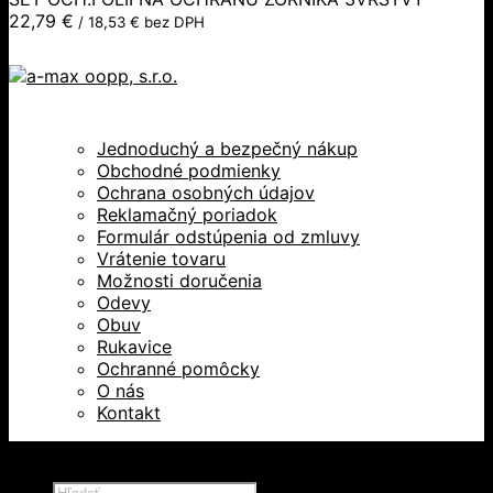
22,79
€
/
18,53
€
bez DPH
Jednoduchý a bezpečný nákup
Obchodné podmienky
Ochrana osobných údajov
Reklamačný poriadok
Formulár odstúpenia od zmluvy
Vrátenie tovaru
Možnosti doručenia
Odevy
Obuv
Rukavice
Ochranné pomôcky
O nás
Kontakt
Všetky práva vyhradené © 2026
Products