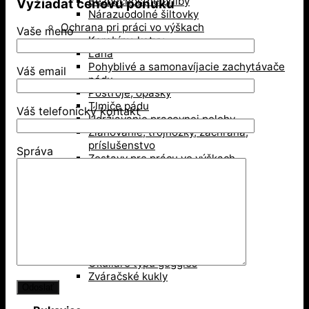
Bezpečnostné prilby
Vyžiadať cenovú ponuku
Nárazuodolné šiltovky
Ochrana pri práci vo výškach
Vaše meno
Karabíny, kotvy
Laná
Pohyblivé a samonavíjacie zachytávače
Váš email
pádu
Postroje, opasky
Tlmiče pádu
Váš telefonický kontakt
Udržiavanie pracovnej polohy
Zlaňovanie, trojnožky, záchrana,
príslušenstvo
Správa
Zostavy pre prácu vo výškach
Revízie OOPP
Ochrana sluchu
Mušľové chrániče sluchu
Zátky do uší
Ochrana zraku
Ochranné okuliare
Ochranné štíty
Okuliare typu goggles
Zváračské kukly