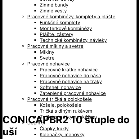
Zimné bundy
Zimné vesty
Pracovné kombinézy, komplety a plášte
Funkčné komplety
Monterkové kombinézy
Plášte, zástery
Technické kombinézy, návleky
Pracovné mikiny a svetre
Mikiny
Svetre
Pracovné nohavice
Pracovné krátke nohavice
Pracovné nohavice do pása
Pracovné nohavice na traky
Softshell nohavice
Zateplené pracovné nohavice
Pracovné tričká a polokošele
Košele, polokošele
Tričká s dlhým rukávom
CONICAPBR2 10 štuple do
Tričká s krátkym rukávom
Doplnky
Čiapky, kukly
uší
Kolenačky, menovky