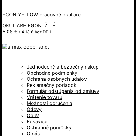
EGON YELLOW pracovné okuliare
OKULIARE EGON, ŽLTÉ
5,08
€
/
4,13
€
bez DPH
Jednoduchý a bezpečný nákup
Obchodné podmienky
Ochrana osobných údajov
Reklamačný poriadok
Formulár odstúpenia od zmluvy
Vrátenie tovaru
Možnosti doručenia
Odevy
Obuv
Rukavice
Ochranné pomôcky
O nás