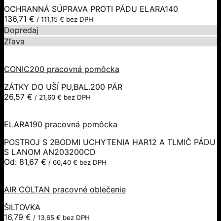
OCHRANNÁ SÚPRAVA PROTI PÁDU ELARA140
136,71
€
/
111,15
€
bez DPH
Dopredaj
Zľava
CONIC200 pracovná pomôcka
ZÁTKY DO UŠÍ PU,BAL.200 PÁR
26,57
€
/
21,60
€
bez DPH
ELARA190 pracovná pomôcka
POSTROJ S 2BODMI UCHYTENIA HAR12 A TLMIČ PÁDU
S LANOM AN203200CD
Od:
81,67
€
/
66,40
€
bez DPH
AIR COLTAN pracovné oblečenie
ŠILTOVKA
16,79
€
/
13,65
€
bez DPH