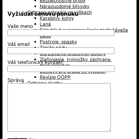
Bezpečnostné prilby
Nárazuodolné šiltovky
Ochrana pri práci vo výškach
Vyžiadať cenovú ponuku
Karabíny, kotvy
Laná
Vaše meno
Pohyblivé a samonavíjacie zachytávače
pádu
Postroje, opasky
Váš email
Tlmiče pádu
Udržiavanie pracovnej polohy
Zlaňovanie, trojnožky, záchrana,
Váš telefonický kontakt
príslušenstvo
Zostavy pre prácu vo výškach
Revízie OOPP
Správa
Ochrana sluchu
Mušľové chrániče sluchu
Zátky do uší
Ochrana zraku
Ochranné okuliare
Ochranné štíty
Okuliare typu goggles
Zváračské kukly