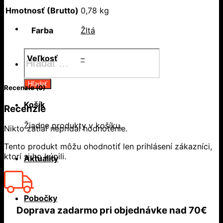
Hmotnosť (Brutto)
0,78 kg
Farba
Žltá
Products
Veľkosť
–
search
Hľadať
Recenzie (0)
Košík
Recenzie
Žiadne produkty v košíku.
Nikto zatiaľ nepridal hodnotenie.
Tento produkt môžu ohodnotiť len prihlásení zákazníci,
ktorí si ho kúpili.
Aktuality
Pobočky
Doprava zadarmo
pri objednávke nad
70€