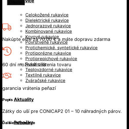
Rukavice
Celokožené rukavice
Dielektrické rukavice
Jednorazové rukavice
Kombinované rukavice
Kovové rukavice
Nakúpte ešte za
70,00
€
a máte dopravu zdarma
Povrstvené rukavice
Protichemické, syntetické rukavice
Protiporézne rukavice
Protiprepichové rukavice
Rukávniky
60 dní možnosť vrátenia tovaru
Teplovzdorné rukavice
Textilné rukavice
Zváračské rukavice
garancia vrátenia peňazí
Aktuality
Popis
Zátky do uší pre CONICAP2 01 – 10 náhradných párov.
Pobočky
Ďalšie informácie