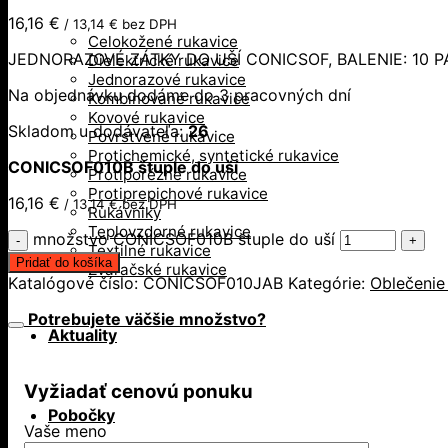
16,16
€
/
13,14
€
bez DPH
Celokožené rukavice
JEDNORAZOVÉ ZÁTKY DO UŠÍ CONICSOF, BALENIE: 10 P
Dielektrické rukavice
Jednorazové rukavice
Na objednávku dodáme do 3 pracovných dní
Kombinované rukavice
Kovové rukavice
Skladom u dodávateľa:
26
Povrstvené rukavice
Protichemické, syntetické rukavice
CONICSOF010B štuple do uší
Protiporézne rukavice
Protiprepichové rukavice
16,16
€
/
13,14
€
bez DPH
Rukávniky
Teplovzdorné rukavice
množstvo CONICSOF010B štuple do uší
Textilné rukavice
Pridať do košíka
Zváračské rukavice
Katalógové číslo:
CONICSOF010JAB
Kategórie:
Oblečenie
Potrebujete väčšie množstvo?
Aktuality
Vyžiadať cenovú ponuku
Pobočky
Vaše meno