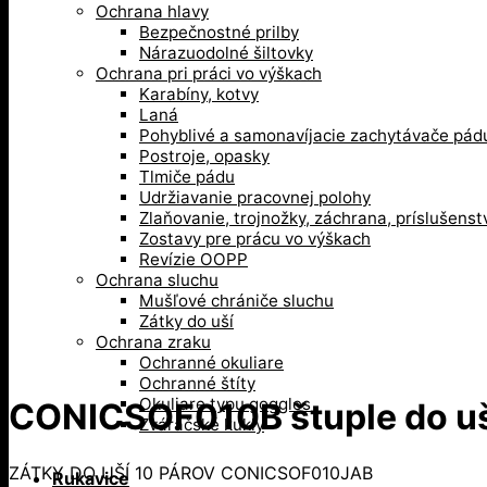
Ochrana hlavy
Bezpečnostné prilby
Nárazuodolné šiltovky
Ochrana pri práci vo výškach
Karabíny, kotvy
Laná
Pohyblivé a samonavíjacie zachytávače pád
Postroje, opasky
Tlmiče pádu
Udržiavanie pracovnej polohy
Zlaňovanie, trojnožky, záchrana, príslušenst
Zostavy pre prácu vo výškach
Revízie OOPP
Ochrana sluchu
Mušľové chrániče sluchu
Zátky do uší
Ochrana zraku
Ochranné okuliare
Ochranné štíty
Okuliare typu goggles
CONICSOF010B štuple do u
Zváračské kukly
ZÁTKY DO UŠÍ 10 PÁROV CONICSOF010JAB
Rukavice