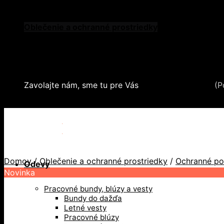
Skip to content
Oblečenie a ochranné prostriedky
Zdvíhacia a manipulačná technika
Záchytné systémy a kolektívna ochrana
Snehové reťaze
Serea Locks
Zavolajte nám, sme tu pre Vás
+421 2 321 443 16
(P
+421 2 321 443 16 / Po-Pia: 8-17hod.
Domov
/
Oblečenie a ochranné prostriedky
/
Ochranné p
Odevy
Novinka
Pracovné bundy, blúzy a vesty
Bundy do dažďa
Letné vesty
Pracovné blúzy