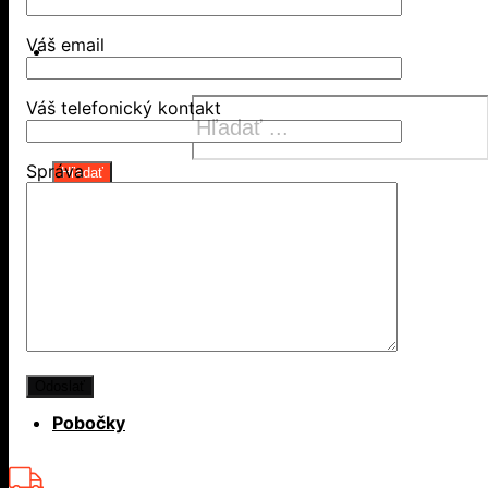
Váš email
Váš telefonický kontakt
Products search
Správa
Hľadať
Košík
Žiadne produkty v košíku.
Aktuality
Pobočky