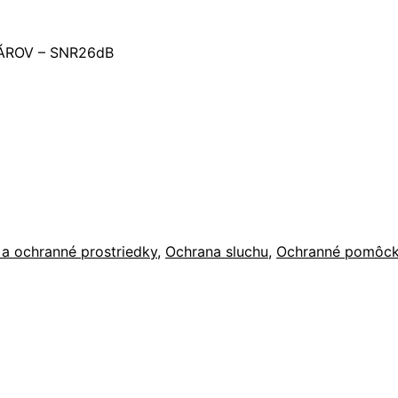
ÁROV – SNR26dB
 a ochranné prostriedky
,
Ochrana sluchu
,
Ochranné pomôc