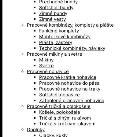
Prechodné bundy
Softshell bundy
Zimné bundy
Zimné vesty
Pracovné kombinézy, komplety a plášte
Funkčné komplety
Monterkové kombinézy
Plášte, zástery
Technické kombinézy, návleky
Pracovné mikiny a svetre
Mikiny
Svetre
Pracovné nohavice
Pracovné krátke nohavice
Pracovné nohavice do pása
Pracovné nohavice na traky
Softshell nohavice
Zateplené pracovné nohavice
Pracovné tričká a polokošele
Košele, polokošele
Tričká s dlhým rukávom
Tričká s krátkym rukávom
Doplnky
Čiapky, kukly