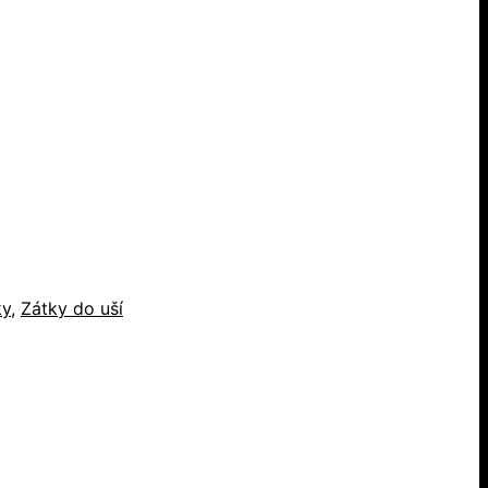
ky
,
Zátky do uší