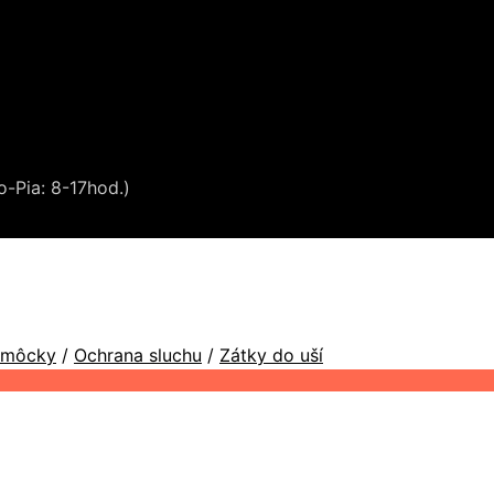
o-Pia: 8-17hod.)
omôcky
/
Ochrana sluchu
/
Zátky do uší