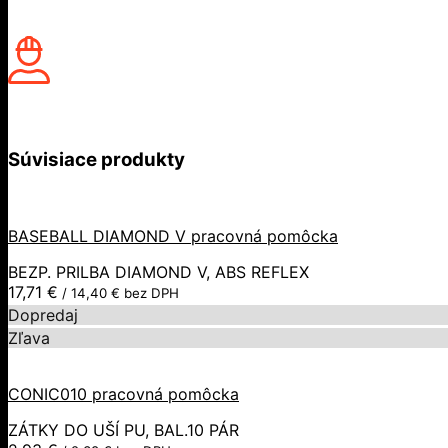
Súvisiace produkty
BASEBALL DIAMOND V pracovná pomôcka
BEZP. PRILBA DIAMOND V, ABS REFLEX
17,71
€
/
14,40
€
bez DPH
Dopredaj
Zľava
CONIC010 pracovná pomôcka
ZÁTKY DO UŠÍ PU, BAL.10 PÁR