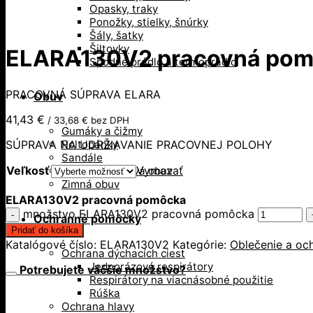
Opasky, traky
Ponožky, stielky, šnúrky
Šály, šatky
Šiltovky
ELARA130V2 pracovná po
Spodné prádlo a termoprádlo
PRACOVNÁ SÚPRAVA ELARA
Obuv
41,43
€
/
33,68
€
bez DPH
Gumáky a čižmy
SÚPRAVA NA UDRŽIAVANIE PRACOVNEJ POLOHY
Poltopánky
Sandále
Veľkosť
Vymazať
Vysoká členková obuv
Zimná obuv
ELARA130V2 pracovná pomôcka
množstvo ELARA130V2 pracovná pomôcka
Ochranné pomôcky
Pridať do košíka
Katalógové číslo:
ELARA130V2
Kategórie:
Oblečenie a oc
Ochrana dýchacích ciest
Jednorázové respirátory
Potrebujete väčšie množstvo?
Respirátory na viacnásobné použitie
Rúška
Ochrana hlavy