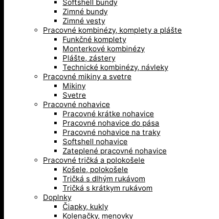
Softshell bundy
Zimné bundy
Zimné vesty
Pracovné kombinézy, komplety a plášte
Funkčné komplety
Monterkové kombinézy
Plášte, zástery
Technické kombinézy, návleky
Pracovné mikiny a svetre
Mikiny
Svetre
Pracovné nohavice
Pracovné krátke nohavice
Pracovné nohavice do pása
Pracovné nohavice na traky
Softshell nohavice
Zateplené pracovné nohavice
Pracovné tričká a polokošele
Košele, polokošele
Tričká s dlhým rukávom
Tričká s krátkym rukávom
Doplnky
Čiapky, kukly
Kolenačky, menovky