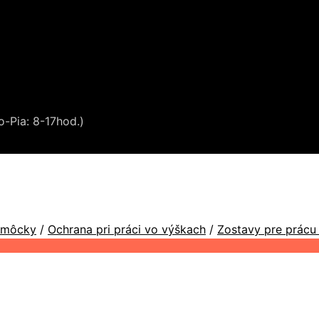
o-Pia: 8-17hod.)
omôcky
/
Ochrana pri práci vo výškach
/
Zostavy pre prácu