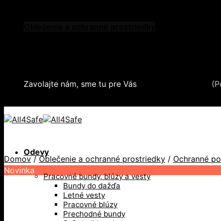
Skip to content
Oblečenie a ochranné prostriedky
Zdvíhacia a manipulačná technika
Záchytné systémy a kolektívna ochrana
Snehové reťaze
Serea Locks
Zavolajte nám, sme tu pre Vás
+421 2 321 443 16
(P
+421 2 321 443 16 / Po-Pia: 8-17hod.
Odevy
Domov
/
Oblečenie a ochranné prostriedky
/
Ochranné p
Novinka
Pracovné bundy, blúzy a vesty
Bundy do dažďa
Letné vesty
Pracovné blúzy
Prechodné bundy