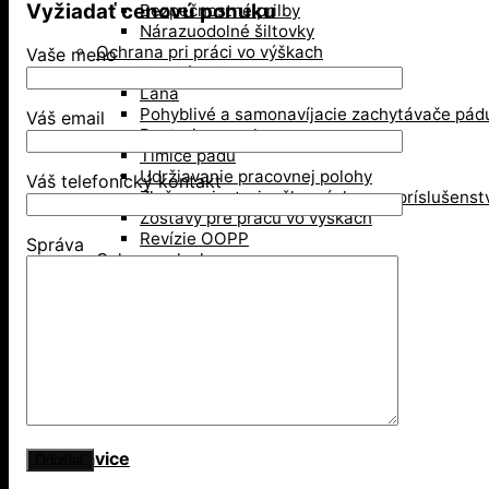
Vyžiadať cenovú ponuku
Bezpečnostné prilby
Nárazuodolné šiltovky
Ochrana pri práci vo výškach
Vaše meno
Karabíny, kotvy
Laná
Pohyblivé a samonavíjacie zachytávače pád
Váš email
Postroje, opasky
Tlmiče pádu
Udržiavanie pracovnej polohy
Váš telefonický kontakt
Zlaňovanie, trojnožky, záchrana, príslušenst
Zostavy pre prácu vo výškach
Revízie OOPP
Správa
Ochrana sluchu
Mušľové chrániče sluchu
Zátky do uší
Ochrana zraku
Ochranné okuliare
Ochranné štíty
Okuliare typu goggles
Zváračské kukly
Rukavice