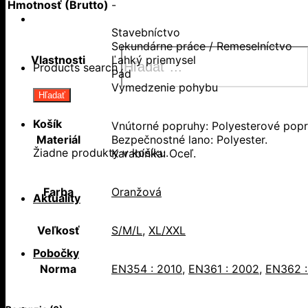
Hmotnosť (Brutto)
-
Stavebníctvo
Sekundárne práce / Remeselníctvo
Vlastnosti
Ľahký priemysel
Products search
Pád
Vymedzenie pohybu
Hľadať
Košík
Vnútorné popruhy: Polyesterové popr
Materiál
Bezpečnostné lano: Polyester.
Žiadne produkty v košíku.
Karabínka: Oceľ.
Farba
Oranžová
Aktuality
Veľkosť
S/M/L
,
XL/XXL
Pobočky
Norma
EN354 : 2010
,
EN361 : 2002
,
EN362 :