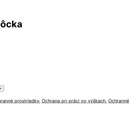
môcka
hranné prostriedky
,
Ochrana pri práci vo výškach
,
Ochrann