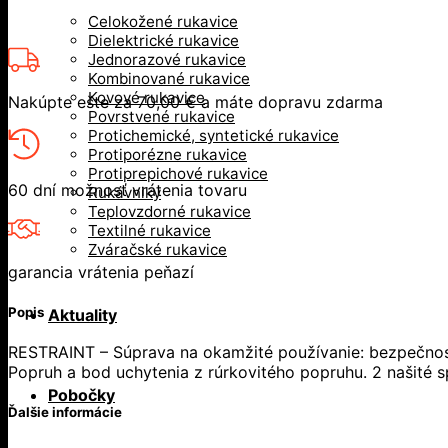
Celokožené rukavice
Dielektrické rukavice
Jednorazové rukavice
Kombinované rukavice
Kovové rukavice
Nakúpte ešte za
70,00
€
a máte dopravu zdarma
Povrstvené rukavice
Protichemické, syntetické rukavice
Protiporézne rukavice
Protiprepichové rukavice
60 dní možnosť vrátenia tovaru
Rukávniky
Teplovzdorné rukavice
Textilné rukavice
Zváračské rukavice
garancia vrátenia peňazí
Popis
Aktuality
RESTRAINT – Súprava na okamžité používanie: bezpečnostn
Popruh a bod uchytenia z rúrkovitého popruhu. 2 našité 
Pobočky
Ďalšie informácie