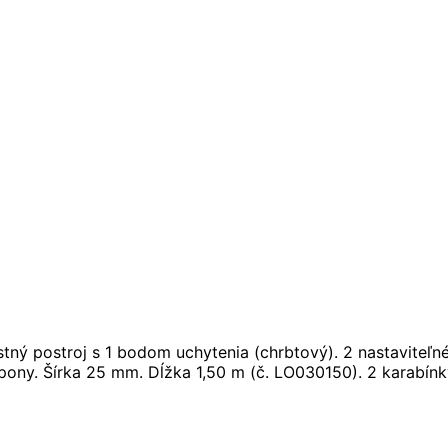
ý postroj s 1 bodom uchytenia (chrbtový). 2 nastaviteľné 
spony. Šírka 25 mm. Dĺžka 1,50 m (č. LO030150). 2 karabí