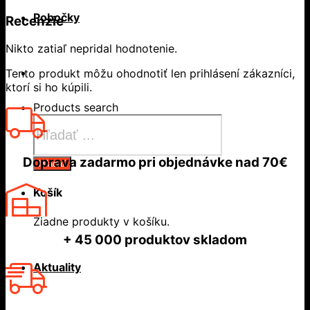
Pobočky
Recenzie
Nikto zatiaľ nepridal hodnotenie.
Tento produkt môžu ohodnotiť len prihlásení zákazníci,
ktorí si ho kúpili.
Products search
Doprava zadarmo
pri objednávke nad
70€
Hľadať
Košík
Žiadne produkty v košíku.
+ 45 000
produktov skladom
Aktuality