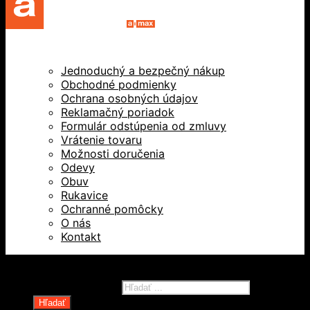
Jednoduchý a bezpečný nákup
Obchodné podmienky
Ochrana osobných údajov
Reklamačný poriadok
Formulár odstúpenia od zmluvy
Vrátenie tovaru
Možnosti doručenia
Odevy
Obuv
Rukavice
Ochranné pomôcky
O nás
Kontakt
Všetky práva vyhradené © 2026
Products search
Hľadať