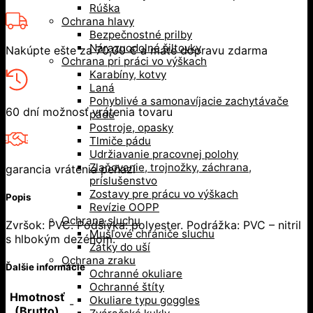
Rúška
Ochrana hlavy
Bezpečnostné prilby
Nárazuodolné šiltovky
Nakúpte ešte za
70,00
€
a máte dopravu zdarma
Ochrana pri práci vo výškach
Karabíny, kotvy
Laná
Pohyblivé a samonavíjacie zachytávače
60 dní možnosť vrátenia tovaru
pádu
Postroje, opasky
Tlmiče pádu
Udržiavanie pracovnej polohy
Zlaňovanie, trojnožky, záchrana,
garancia vrátenia peňazí
príslušenstvo
Zostavy pre prácu vo výškach
Popis
Revízie OOPP
Ochrana sluchu
Zvršok: PVC. Podšívka: polyester. Podrážka: PVC – nitril
Mušľové chrániče sluchu
s hlbokým dezénom.
Zátky do uší
Ochrana zraku
Ďalšie informácie
Ochranné okuliare
Ochranné štíty
Hmotnosť
Okuliare typu goggles
-
(Brutto)