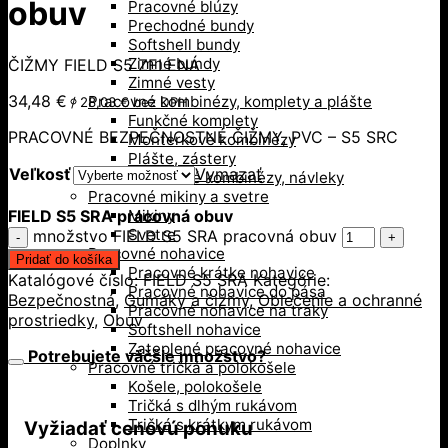
obuv
Pracovné blúzy
Prechodné bundy
Softshell bundy
Zimné bundy
ČIŽMY FIELD S5 ZELENÁ
Zimné vesty
34,48
€
Pracovné kombinézy, komplety a plášte
/
28,03
€
bez DPH
Funkčné komplety
PRACOVNÉ BEZPEČNOSTNÉ ČIŽMY, PVC – S5 SRC
Monterkové kombinézy
Plášte, zástery
Veľkosť
Vymazať
Technické kombinézy, návleky
Pracovné mikiny a svetre
FIELD S5 SRA pracovná obuv
Mikiny
Svetre
množstvo FIELD S5 SRA pracovná obuv
Pracovné nohavice
Pridať do košíka
Pracovné krátke nohavice
Katalógové číslo:
FIELD S5 SRA
Kategórie:
Pracovné nohavice do pása
Bezpečnostná
,
Gumáky a čižmy
,
Oblečenie a ochranné
Pracovné nohavice na traky
prostriedky
,
Obuv
Softshell nohavice
Zateplené pracovné nohavice
Potrebujete väčšie množstvo?
Pracovné tričká a polokošele
Košele, polokošele
Tričká s dlhým rukávom
Tričká s krátkym rukávom
Vyžiadať cenovú ponuku
Doplnky