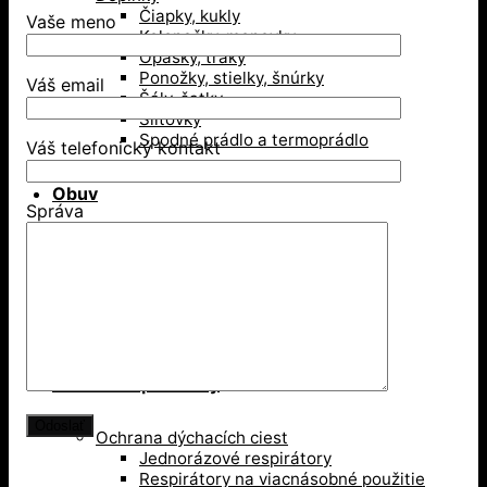
Čiapky, kukly
Vaše meno
Kolenačky, menovky
Opasky, traky
Ponožky, stielky, šnúrky
Váš email
Šály, šatky
Šiltovky
Spodné prádlo a termoprádlo
Váš telefonický kontakt
Obuv
Správa
Gumáky a čižmy
Poltopánky
Sandále
Vysoká členková obuv
Zimná obuv
Ochranné pomôcky
Ochrana dýchacích ciest
Jednorázové respirátory
Respirátory na viacnásobné použitie