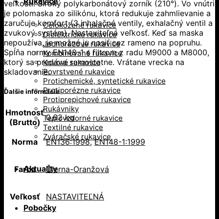
Rukavice
veľkosti. Široký polykarbonátový zorník (210°). Vo vnútri
je polomaska zo silikónu, ktorá redukuje zahmlievanie a
zaručuje komfort (3 inhalačné ventily, exhalačný ventil a
Celokožené rukavice
zvukový systém). Nastaviteľná veľkosť. Keď sa maska
Dielektrické rukavice
nepoužíva, je možné ju nosiť cez rameno na popruhu.
Jednorazové rukavice
Spĺňa normy EN148-1 s filtrom z radu M9000 a M8000,
Kombinované rukavice
ktorý sa predáva samostatne. Vrátane vrecka na
Kovové rukavice
skladovanie.
Povrstvené rukavice
Protichemické, syntetické rukavice
Protiporézne rukavice
Ďalšie informácie
Protiprepichové rukavice
Rukávniky
Hmotnosť
0,62 kg
Teplovzdorné rukavice
(Brutto)
Textilné rukavice
Zváračské rukavice
Norma
EN136:1998
,
EN148-1:1999
Aktuality
Farba
Čierna-Oranžová
Veľkosť
NASTAVITEĽNÁ
Pobočky