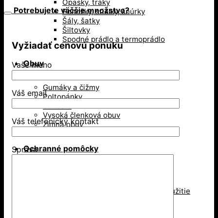
Opasky, traky
pomôcka
Potrebujete väčšie množstvo?
Ponožky, stielky, šnúrky
Šály, šatky
Šiltovky
Spodné prádlo a termoprádlo
Vyžiadať cenovú ponuku
Obuv
Vaše meno
Gumáky a čižmy
Váš email
Poltopánky
Sandále
Vysoká členková obuv
Váš telefonický kontakt
Zimná obuv
Ochranné pomôcky
Správa
Ochrana dýchacích ciest
Jednorázové respirátory
Respirátory na viacnásobné použitie
Rúška
Ochrana hlavy