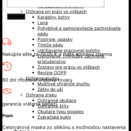
Bezpečnostné prilby
Nárazuodolné šiltovky
Ochrana pri práci vo výškach
Karabíny, kotvy
Laná
Pohyblivé a samonavíjacie zachytávače
pádu
Postroje, opasky
Tlmiče pádu
Udržiavanie pracovnej polohy
Nakúpte ešte za
70,00
€
a máte dopravu zdarma
Zlaňovanie, trojnožky, záchrana,
príslušenstvo
Zostavy pre prácu vo výškach
Revízie OOPP
Ochrana sluchu
60 dní možnosť vrátenia tovaru
Mušľové chrániče sluchu
Zátky do uší
Ochrana zraku
Ochranné okuliare
garancia vrátenia peňazí
Ochranné štíty
Okuliare typu goggles
Popis
Zváračské kukly
Celotvárová maska zo silikónu s možnosťou nastavenia