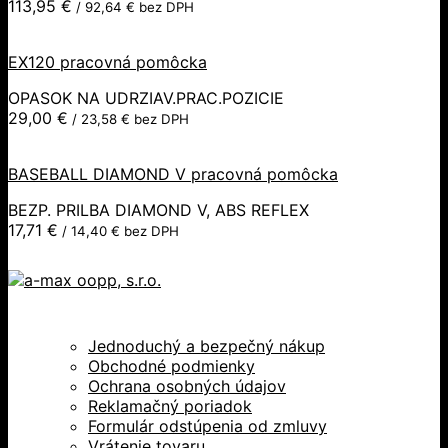
113,95
€
/
92,64
€
bez DPH
EX120 pracovná pomôcka
OPASOK NA UDRZIAV.PRAC.POZICIE
29,00
€
/
23,58
€
bez DPH
BASEBALL DIAMOND V pracovná pomôcka
BEZP. PRILBA DIAMOND V, ABS REFLEX
17,71
€
/
14,40
€
bez DPH
Jednoduchý a bezpečný nákup
Obchodné podmienky
Ochrana osobných údajov
Reklamačný poriadok
Formulár odstúpenia od zmluvy
Vrátenie tovaru