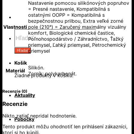
Nastavenie pomocou silikónových popruhov
= Presné nastavenie, Kompatibilná s
ostatnými OOPP = Kompatibilná s
bezpečnostnou prilbou, Extra veľké zorné
Vlastnosti
pole (210°) = Zaručený maximálny vizuálny
Products
komfort, Biologické chemické častice,
search
Poľnohospodárstvo / Záhradníctvo, Ťažký
priemysel, Ľahký priemysel, Petrochemický
priemysel
Hľadať
Košík
Silikón.
Materiál
Zorník: polykarbonát.
Žiadne produkty v košíku.
Recenzie (0)
Aktuality
Recenzie
Nikto zatiaľ nepridal hodnotenie.
Pobočky
Tento produkt môžu ohodnotiť len prihlásení zákazníci,
ktorí si ho kúpili.