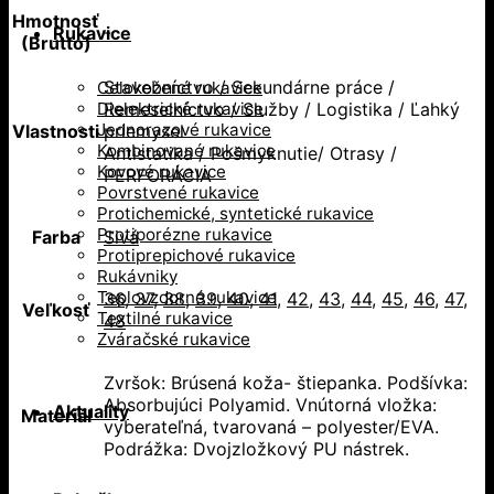
Hmotnosť
-
Rukavice
(Brutto)
Stavebníctvo / Sekundárne práce /
Celokožené rukavice
Dielektrické rukavice
Remeselníctvo / Služby / Logistika / Ľahký
Jednorazové rukavice
Vlastnosti
priemysel
Kombinované rukavice
Antistatika / Pošmyknutie/ Otrasy /
Kovové rukavice
PERFORÁCIA
Povrstvené rukavice
Protichemické, syntetické rukavice
Protiporézne rukavice
Farba
Sivá
Protiprepichové rukavice
Rukávniky
Teplovzdorné rukavice
36
,
37
,
38
,
39
,
40
,
41
,
42
,
43
,
44
,
45
,
46
,
47
,
Veľkosť
Textilné rukavice
48
Zváračské rukavice
Zvršok: Brúsená koža- štiepanka. Podšívka:
Absorbujúci Polyamid. Vnútorná vložka:
Aktuality
Materiál
vyberateľná, tvarovaná – polyester/EVA.
Podrážka: Dvojzložkový PU nástrek.