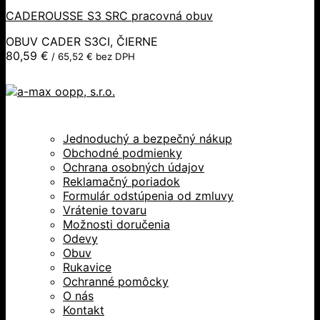
CADEROUSSE S3 SRC pracovná obuv
OBUV CADER S3CI, ČIERNE
80,59
€
/
65,52
€
bez DPH
Jednoduchý a bezpečný nákup
Obchodné podmienky
Ochrana osobných údajov
Reklamačný poriadok
Formulár odstúpenia od zmluvy
Vrátenie tovaru
Možnosti doručenia
Odevy
Obuv
Rukavice
Ochranné pomôcky
O nás
Kontakt