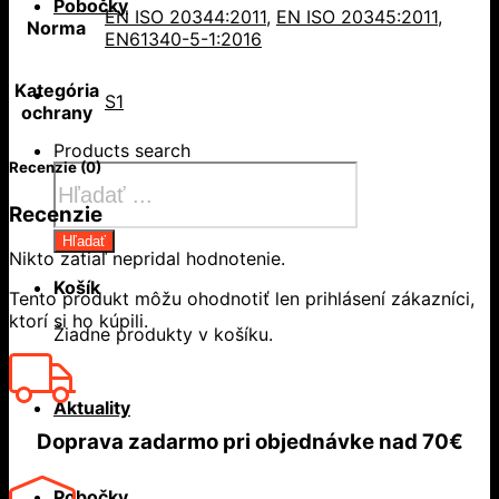
Pobočky
EN ISO 20344:2011
,
EN ISO 20345:2011
,
Norma
EN61340-5-1:2016
Kategória
S1
ochrany
Products search
Recenzie (0)
Recenzie
Hľadať
Nikto zatiaľ nepridal hodnotenie.
Košík
Tento produkt môžu ohodnotiť len prihlásení zákazníci,
ktorí si ho kúpili.
Žiadne produkty v košíku.
Aktuality
Doprava zadarmo
pri objednávke nad
70€
Pobočky