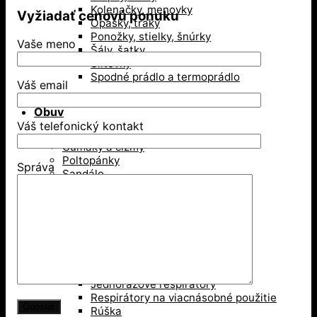
Kolenačky, menovky
Vyžiadať cenovú ponuku
Opasky, traky
Ponožky, stielky, šnúrky
Vaše meno
Šály, šatky
Šiltovky
Spodné prádlo a termoprádlo
Váš email
Obuv
Váš telefonický kontakt
Gumáky a čižmy
Poltopánky
Správa
Sandále
Vysoká členková obuv
Zimná obuv
Ochranné pomôcky
Ochrana dýchacích ciest
Jednorázové respirátory
Respirátory na viacnásobné použitie
Rúška