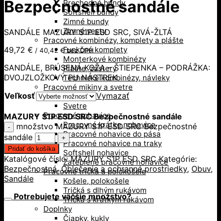
Bezpečnostné sandále
Prechodné bundy
Softshell bundy
Zimné bundy
Zimné vesty
SANDÁLE MAZURY S1P ESD SRC, SIVÁ-ŽLTÁ
Pracovné kombinézy, komplety a plášte
49,72
€
Funkčné komplety
/
40,42
€
bez DPH
Monterkové kombinézy
SANDÁLE, BRÚSENÁ KOŽA – ŠTIEPENKA – PODRÁŽKA:
Plášte, zástery
DVOJZLOŽKOVÝ PU NÁSTREK
Technické kombinézy, návleky
Pracovné mikiny a svetre
Veľkosť
Vymazať
Mikiny
Svetre
Pracovné nohavice
MAZURY S1P ESD SRC Bezpečnostné sandále
Pracovné krátke nohavice
množstvo MAZURY S1P ESD SRC Bezpečnostné
Pracovné nohavice do pása
sandále
Pracovné nohavice na traky
Pridať do košíka
Softshell nohavice
Katalógové číslo:
MAZURY S1P ESD SRC
Kategórie:
Zateplené pracovné nohavice
Bezpečnostná
,
Oblečenie a ochranné prostriedky
,
Obuv
,
Pracovné tričká a polokošele
Sandále
Košele, polokošele
Tričká s dlhým rukávom
Potrebujete väčšie množstvo?
Tričká s krátkym rukávom
Doplnky
Čiapky, kukly