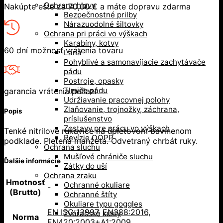
Ochrana hlavy
Nakúpte ešte za
70,00
€
a máte dopravu zdarma
Bezpečnostné prilby
Nárazuodolné šiltovky
Ochrana pri práci vo výškach
Karabíny, kotvy
60 dní možnosť vrátenia tovaru
Laná
Pohyblivé a samonavíjacie zachytávače
pádu
Postroje, opasky
Tlmiče pádu
garancia vrátenia peňazí
Udržiavanie pracovnej polohy
Zlaňovanie, trojnožky, záchrana,
Popis
príslušenstvo
Zostavy pre prácu vo výškach
Tenké nitrilové rukavice na úpletovom bavlnenom
Revízie OOPP
podklade. Pletená manžeta. Odvetraný chrbát ruky.
Ochrana sluchu
Mušľové chrániče sluchu
Ďalšie informácie
Zátky do uší
Ochrana zraku
Hmotnosť
Ochranné okuliare
-
(Brutto)
Ochranné štíty
Okuliare typu goggles
EN ISO 13997
,
EN388:2016
,
Zváračské kukly
Norma
EN420:2003+A1:2009