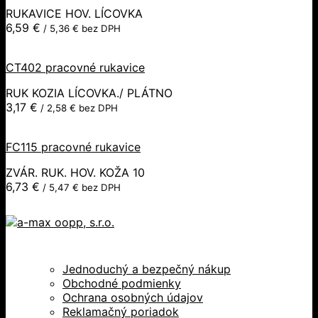
RUKAVICE HOV. LÍCOVKA
6,59
€
/
5,36
€
bez DPH
CT402 pracovné rukavice
RUK KOZIA LÍCOVKA./ PLÁTNO
3,17
€
/
2,58
€
bez DPH
FC115 pracovné rukavice
ZVÁR. RUK. HOV. KOŽA 10
6,73
€
/
5,47
€
bez DPH
Jednoduchý a bezpečný nákup
Obchodné podmienky
Ochrana osobných údajov
Reklamačný poriadok