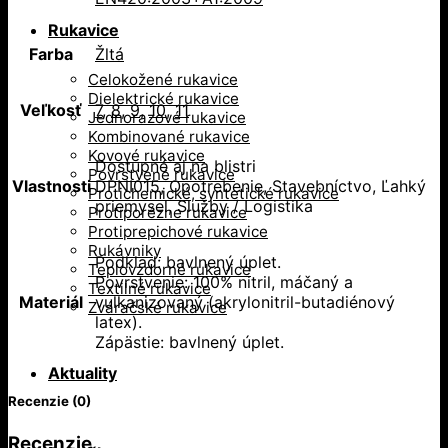
Rukavice
Farba
Žltá
Celokožené rukavice
Dielektrické rukavice
Veľkosť
7
,
8
,
9
,
10
,
11
Jednorazové rukavice
Kombinované rukavice
Kovové rukavice
Dostupné aj na blistri
Povrstvené rukavice
Vlastnosti
DPNI015, Opotrebenie, Stavebníctvo, Ľahký
Protichemické, syntetické rukavice
priemysel, Služby / Logistika
Protiporézne rukavice
Protiprepichové rukavice
Rukávniky
Podklad: bavlnený úplet.
Teplovzdorné rukavice
Povrstvenie: 100% nitril, máčaný a
Textilné rukavice
Materiál
vulkanizovaný (akrylonitril-butadiénový
Zváračské rukavice
latex).
Zápästie: bavlnený úplet.
Aktuality
Recenzie (0)
Recenzie