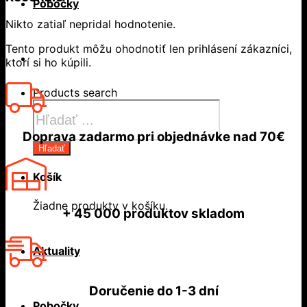
Pobočky
Nikto zatiaľ nepridal hodnotenie.
Tento produkt môžu ohodnotiť len prihlásení zákazníci,
ktorí si ho kúpili.
Products search
Doprava zadarmo
pri objednávke nad
70€
Hľadať
Košík
Žiadne produkty v košíku.
+ 45 000
produktov skladom
Aktuality
Doručenie do
1-3 dní
Pobočky