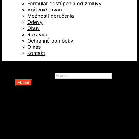
Formulár odstúpenia od zmluvy
Vrátenie tovaru
Možnosti doručenia
Odevy
Obuv
Rukavice
Ochranné pomôcky
O nás
Kontakt
Všetky práva vyhradené © 2026
Products search
Hľadať
Domov
Oblečenie a ochranné prostriedky
Odevy
Obuv
Ochranné pomôcky
Rukavice
Revízie OOPP
Zdvíhacia a manipulačná technika
Kolesá a kolieska