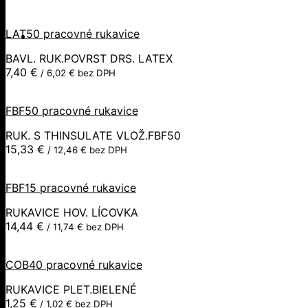
LAT50 pracovné rukavice
BAVL. RUK.POVRST DRS. LATEX
7,40
€
/
6,02
€
bez DPH
FBF50 pracovné rukavice
RUK. S THINSULATE VLOŽ.FBF50
15,33
€
/
12,46
€
bez DPH
FBF15 pracovné rukavice
RUKAVICE HOV. LÍCOVKA
14,44
€
/
11,74
€
bez DPH
COB40 pracovné rukavice
RUKAVICE PLET.BIELENÉ
1,25
€
/
1,02
€
bez DPH