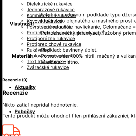
Dielektrické rukavice
Jednorazové rukavice
Nitril na bavlnenom podklade typu džerse
Kombinované rukavice
Ideálne do olejnatého a mastného prost
Kovové rukavice
Vlastnosti
Jednoduchšie navliekanie, Celomáčané = O
Povrstvené rukavice
Protichemické, syntetické rukavice
Petrochemický priemysel, Ťažobný priem
Protiporézne rukavice
Protiprepichové rukavice
Podklad: bavlnený úplet.
Rukávniky
Teplovzdorné rukavice
Materiál
Povrstvenie: 100% nitril, máčaný a vulkan
Textilné rukavice
Manžeta: plátno.
Zváračské rukavice
Recenzie (0)
Aktuality
Recenzie
Nikto zatiaľ nepridal hodnotenie.
Pobočky
Tento produkt môžu ohodnotiť len prihlásení zákazníci, ktor