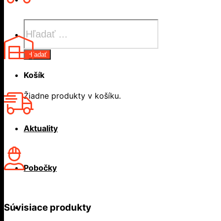
Products
search
Hľadať
Košík
Žiadne produkty v košíku.
Aktuality
Pobočky
Súvisiace produkty