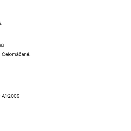
u
vo
. Celomáčané.
+A1:2009