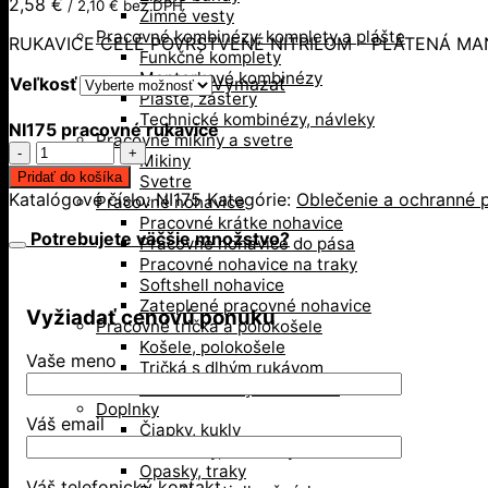
2,58
€
/
2,10
€
bez DPH
Zimné vesty
Pracovné kombinézy, komplety a plášte
RUKAVICE CELÉ POVRSTVENÉ NITRILOM – PLÁTENÁ MA
Funkčné komplety
Monterkové kombinézy
Veľkosť
Vymazať
Plášte, zástery
Technické kombinézy, návleky
NI175 pracovné rukavice
Pracovné mikiny a svetre
množstvo
Mikiny
NI175
Pridať do košíka
Svetre
pracovné
Katalógové číslo:
NI175
Kategórie:
Oblečenie a ochranné p
Pracovné nohavice
rukavice
Pracovné krátke nohavice
Potrebujete väčšie množstvo?
Pracovné nohavice do pása
Pracovné nohavice na traky
Softshell nohavice
Zateplené pracovné nohavice
Vyžiadať cenovú ponuku
Pracovné tričká a polokošele
Košele, polokošele
Vaše meno
Tričká s dlhým rukávom
Tričká s krátkym rukávom
Doplnky
Váš email
Čiapky, kukly
Kolenačky, menovky
Opasky, traky
Váš telefonický kontakt