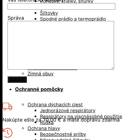
Ponožky, stielky, šnúrky
Šály, šatky
Šiltovky
Správa
Spodné prádlo a termoprádlo
Obuv
Gumáky a čižmy
Poltopánky
Sandále
Vysoká členková obuv
Zimná obuv
Ochranné pomôcky
Ochrana dýchacích ciest
Jednorázové respirátory
Respirátory na viacnásobné použitie
Nakúpte ešte za
70,00
€
a máte dopravu zdarma
Rúška
Ochrana hlavy
Bezpečnostné prilby