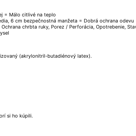
j = Málo citlivé na teplo
redia, 6 cm bezpečnostná manžeta = Dobrá ochrana odevu
chrana chrbta ruky, Porez / Perforácia, Opotrebenie, Stav
ysel
izovaný (akrylonitril-butadiénový latex).
í si ho kúpili.