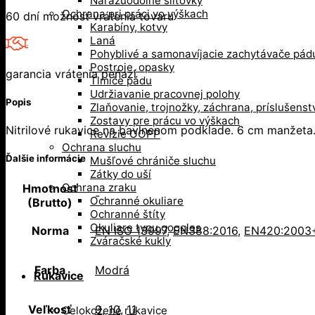
Nárazuodolné šiltovky
Ochrana pri práci vo výškach
60 dní možnosť vrátenia tovaru
Karabíny, kotvy
Laná
Pohyblivé a samonavíjacie zachytávače pád
Postroje, opasky
garancia vrátenia peňazí
Tlmiče pádu
Udržiavanie pracovnej polohy
Popis
Zlaňovanie, trojnožky, záchrana, príslušenst
Zostavy pre prácu vo výškach
Nitrilové rukavice na bavlnenom podklade. 6 cm manžeta
Revízie OOPP
Ochrana sluchu
Ďalšie informácie
Mušľové chrániče sluchu
Zátky do uší
Ochrana zraku
Hmotnosť
-
Ochranné okuliare
(Brutto)
Ochranné štíty
Okuliare typu goggles
Norma
EN ISO 13997
,
EN388:2016
,
EN420:2003
Zváračské kukly
Farba
Modrá
Rukavice
Veľkosť
9
,
10
,
11
Celokožené rukavice