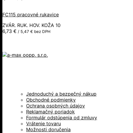
FC115 pracovné rukavice
ZVÁR. RUK. HOV. KOŽA 10
6,73
€
/
5,47
€
bez DPH
Jednoduchý a bezpečný nákup
Obchodné podmienky
Ochrana osobných údajov
Reklamačný poriadok
Formulár odstúpenia od zmluvy
Vrátenie tovaru
Možnosti doručenia