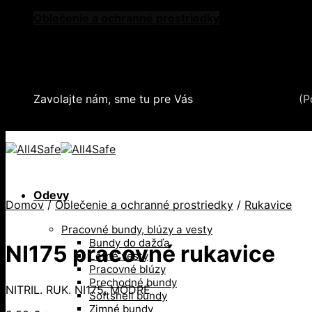
Skip
Oblečenie a ochranné prostriedky
to
Zdvíhacia a manipulačná technika
content
Záchytné systémy a kolektívna ochrana
Snehové reťaze
Serea Locks
Zavolajte nám, sme tu pre Vás
+421 2 321 443 16
(P
+421 2 321 443 16 / Po-Pia: 8-17hod.
Odevy
Domov
/
Oblečenie a ochranné prostriedky
/
Rukavice
Pracovné bundy, blúzy a vesty
Bundy do dažďa
NI175 pracovné rukavice
Letné vesty
Pracovné blúzy
Prechodné bundy
NITRIL. RUK. NI175, MODRÉ
Softshell bundy
Zimné bundy