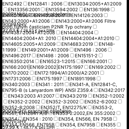
EN12492
EN12841 : 2006
EN13034:2005+A1:2009
EN13356:2001
EN13594:2002
EN136:1998
900PANHV pracovné oblečenie
EN140:1998
EN14058:2017
EN14126:2003
EN143:2000+A1:2006
EN143:2000+A1:2006 Filtre
900PANHV
proti tuhým časticiam P2NR Typ ochrany
32,63
€
/
26,53
€
bez DPH
EN14387:2004+A1:2008
EN14404:2004
EN14404:2004+A1: 2010
EN14404:2004+A1:2010
EN14605:2005+A1:2009
EN14683:2019
EN148-
1:1999
EN149:2001+A1:2009
EN1496 : 2006
EN1496:2017
EN1498 : 2006
EN15151-2
EN16350:2014
EN16523-1:2015
EN166:2001
EN166:2001|EN169:2002|EN175:1997
EN169:2002
EN170:2002
EN172:1994/A1:2000/A2:2001
EN1731:2006
EN175:1997
EN1891:1998
EN340:2003
EN341 : 2011
EN341-A, EN12841-C,
EN795-B (s Lanyardom WP) ANSI Z359.4
EN342:2017
EN343:2003 A1:2007
EN343:2019
EN352-1:2002
EN352-2:2002
EN352-3:2002
EN352-6:2002
EN352-8:2008
EN352/T, EN12275/K
EN353-2,
900VESHV pracovné oblečenie
EN567, EN12841 A/B
EN353-2:2002,EN 355:2002
EN354
EN354 : 2010
EN354, EN566, EN 795B
900VESHV
EN354, EN566, EN795B
EN354, EN795B
EN355
59,99
€
/
48,77
€
bez DPH