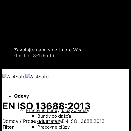
Skip to content
Oblečenie a ochranné prostriedky
Zdvíhacia a manipulačná technika
Záchytné systémy a kolektívna ochrana
Snehové reťaze
Serea Locks
Zavolajte nám, sme tu pre Vás
+421 2 321 443 16
(Po-Pia: 8-17hod.)
+421 2 321 443 16 / Po-Pia: 8-17hod.
Odevy
EN ISO 13688:2013
Pracovné bundy, blúzy a vesty
Bundy do dažďa
Domov
/
Produkt Norma
/
EN ISO 13688:2013
Letné vesty
Filter
Pracovné blúzy