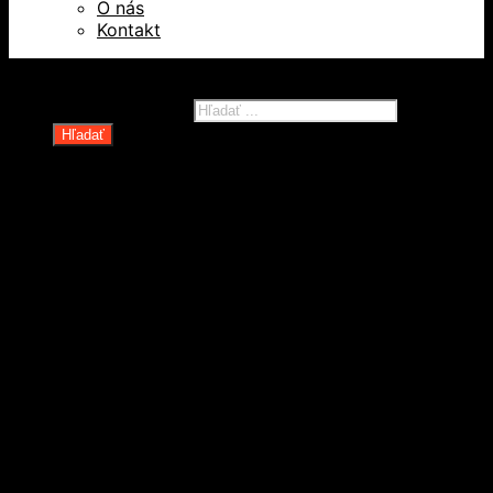
O nás
Kontakt
Všetky práva vyhradené © 2026
Products search
Hľadať
Domov
Oblečenie a ochranné prostriedky
Odevy
Obuv
Ochranné pomôcky
Rukavice
Revízie OOPP
Zdvíhacia a manipulačná technika
Kolesá a kolieska
Oceľové laná a viazaky
Paletové vozíky a manipulačná technika
Rudle a plošinové vozíky
Spotrebné reťaze, lanká a príslušenstvo
Technické reťaze
Textilné zdvíhacie popruhy a slučky
Upínacie popruhy (gurtne)