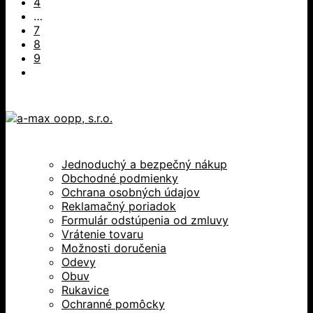
4
…
7
8
9
Jednoduchý a bezpečný nákup
Obchodné podmienky
Ochrana osobných údajov
Reklamačný poriadok
Formulár odstúpenia od zmluvy
Vrátenie tovaru
Možnosti doručenia
Odevy
Obuv
Rukavice
Ochranné pomôcky