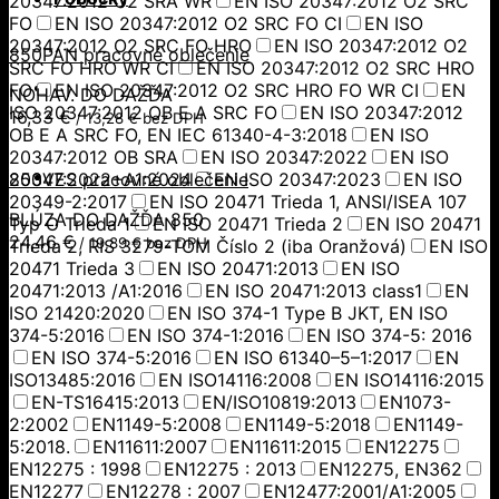
20347:2012 O2 SRA WR
EN ISO 20347:2012 O2 SRC
FO
EN ISO 20347:2012 O2 SRC FO CI
EN ISO
20347:2012 O2 SRC FO HRO
EN ISO 20347:2012 O2
850PAN pracovné oblečenie
SRC FO HRO WR CI
EN ISO 20347:2012 O2 SRC HRO
FO
EN ISO 20347:2012 O2 SRC HRO FO WR CI
EN
NOHAV. DO DAŽĎA
ISO 20347:2012 OB E A SRC FO
EN ISO 20347:2012
16,33
€
/
13,28
€
bez DPH
OB E A SRC FO, EN IEC 61340-4-3:2018
EN ISO
20347:2012 OB SRA
EN ISO 20347:2022
EN ISO
20347:2022+A1:2024
850VES pracovné oblečenie
EN ISO 20347:2023
EN ISO
20349-2:2017
EN ISO 20471 Trieda 1, ANSI/ISEA 107
BLÚZA DO DAŽĎA 850
Typ O Trieda 1
EN ISO 20471 Trieda 2
EN ISO 20471
24,46
€
/
19,89
€
bez DPH
Trieda 2, RIS 3279-TOM Číslo 2 (iba Oranžová)
EN ISO
20471 Trieda 3
EN ISO 20471:2013
EN ISO
20471:2013 /A1:2016
EN ISO 20471:2013 class1
EN
ISO 21420:2020
EN ISO 374-1 Type B JKT, EN ISO
374-5:2016
EN ISO 374-1:2016
EN ISO 374-5: 2016
EN ISO 374-5:2016
EN ISO 61340–5–1:2017
EN
ISO13485:2016
EN ISO14116:2008
EN ISO14116:2015
EN-TS16415:2013
EN/ISO10819:2013
EN1073-
2:2002
EN1149-5:2008
EN1149-5:2018
EN1149-
5:2018.
EN11611:2007
EN11611:2015
EN12275
EN12275 : 1998
EN12275 : 2013
EN12275, EN362
EN12277
EN12278 : 2007
EN12477:2001/A1:2005