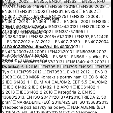
EN355 : 2002
EN355, EN361, EN362
EN355, RFU
Dopredaj
11.074
EN358 : 1999
EN358 : 2018
EN360:2002
EN361
EN361 : 2002
EN361, EN358
EN362
EN362 : 2004
EN362, EN12275
EN363 : 2008
ALASKA2 pracovné oblečenie
EN363 : 2018
EN364 : 1992
EN365 : 200
EN365 :
2004
EN374-2:2014
EN374-4:2013
EN379:2003 +
ZIMNÁ BUNDA ALASKA
A1:2009
EN381-11:2002
EN381-5:1995
61,40
€
/
49,92
€
bez DPH
EN388:2016
EN388:2016+A1:2018
EN397, EN12429
EN397:2012 + A1:2012
EN407: 2020
EN407:2004
ALASKA3 Zimná pracovná bunda 5v1
EN407:2020
EN420
EN420:2003
EN420:2003+A1:2009
EN421:2010
EN50365:2002
BUNDA 5 V 1, ALASKA3
EN511:2006
EN564
EN566
EN566 - slučka, EN
88,04
€
/
71,58
€
bez DPH
12275 - karabína
EN567:2013
EN61340-4-3:2002
Dopredaj
EN61340-5-1:2016
EN795 B
EN795 EN959
EN795
Typ C
EN795:2012
EN795B
EN812:2012
EN813 :
2008
GLOB MIGR Kontakt s potravinami
IEC 61482-
2 IEC 61482-1-1 ELIM 4.4 CAL/CM2, EBT 5.5 CAL/CM2
IEC 61482-2 IEC 61482-1-2 APC 1
IEC61482-1-
2:2018
IEC61482-2:2018
Kategória 2, EN ISO
13688:2013, EN ISO 20471:2013+A1:2016,TRIEDA 2, 50
praní
NARIADENIE (EÚ) 2016/425 EN ISO 13688:2013
Všeobecné požiadavky na odevy.
NARIADENIE (EÚ)
2016/425 EN ISO 13688:2013/A1:2021 Všeobecné