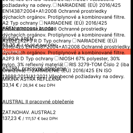
požiadavky na odevy.
NARIADENIE (EÚ) 2016/425
EN14387:2004+A1:2008 Ochranné prostriedky
dýchacích orgánov. Protiplynové a kombinované filtre.
A2 Typ ochrany
NARIADENIE (EÚ) 2016/425
AREN pracovná bunda
EN14387:2004+A1:2008 Ochranné prostriedky
dýchacích orgánov. Protiplynové a kombinované filtre.
BUNDA AREN
A2B2E2K2P3 R D Typ ochrany
NARIADENIE (EÚ)
55,35
€
/
45,00
€
bez DPH
2016/425 EN14387:2004+A1:2008 Ochranné prostriedky
Novinka
dýchacích orgánov. Protiplynové a kombinované filtre.
A2P3 R D Typ ochrany
NIOSH 67% polyester, 30%
nylon, 3% reflexný materiál
RIS 3279-TOM Číslo 2 (iba
ASTRAL pracovné oblečenie
Oranžová)
ZARIADENIE (EÚ) 2016/425 EN ISO
13688:2013/A1:2021 Všeobecné požiadavky na odevy.
MIKINA ASTRA REFLEXNÁ
33,14
€
/
26,94
€
bez DPH
AUSTRAL II pracovné oblečenie
ZAT.NOHAV. AUSTRAL2
137,23
€
/
111,57
€
bez DPH