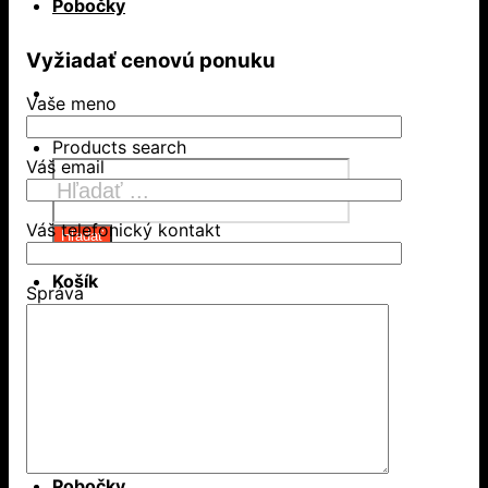
Pobočky
Vyžiadať cenovú ponuku
Vaše meno
Products search
Váš email
Váš telefonický kontakt
Hľadať
Košík
Správa
Žiadne produkty v košíku.
Aktuality
Pobočky