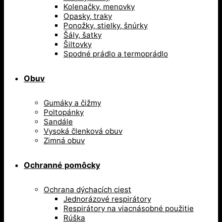
Kolenačky, menovky
Opasky, traky
Ponožky, stielky, šnúrky
Šály, šatky
Šiltovky
Spodné prádlo a termoprádlo
Obuv
Gumáky a čižmy
Poltopánky
Sandále
Vysoká členková obuv
Zimná obuv
Ochranné pomôcky
Ochrana dýchacích ciest
Jednorázové respirátory
Respirátory na viacnásobné použitie
Rúška