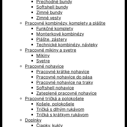
Prechodné bundy
Softshell bundy
Zimné bundy
Zimné vesty
Pracovné kombinézy, komplety a plášte
Funkčné komplety
Monterkové kombinézy
Plášte, zástery
Technické kombinézy, návleky
Pracovné mikiny a svetre
Mikiny
Svetre
Pracovné nohavice
Pracovné krátke nohavice
Pracovné nohavice do pása
Pracovné nohavice na traky
Softshell nohavice
Zateplené pracovné nohavice
Pracovné tričká a polokošele
Košele, polokošele
Tričká s dlhým rukávom
Tričká s krátkym rukávom
Doplnky
Čiapky, kukly