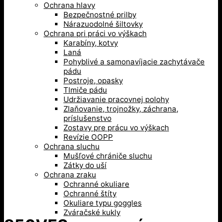
Ochrana hlavy
Bezpečnostné prilby
Nárazuodolné šiltovky
Ochrana pri práci vo výškach
Karabíny, kotvy
Laná
Pohyblivé a samonavíjacie zachytávače
pádu
Postroje, opasky
Tlmiče pádu
Udržiavanie pracovnej polohy
Zlaňovanie, trojnožky, záchrana,
príslušenstvo
Zostavy pre prácu vo výškach
Revízie OOPP
Ochrana sluchu
Mušľové chrániče sluchu
Zátky do uší
Ochrana zraku
Ochranné okuliare
Ochranné štíty
Okuliare typu goggles
Zváračské kukly