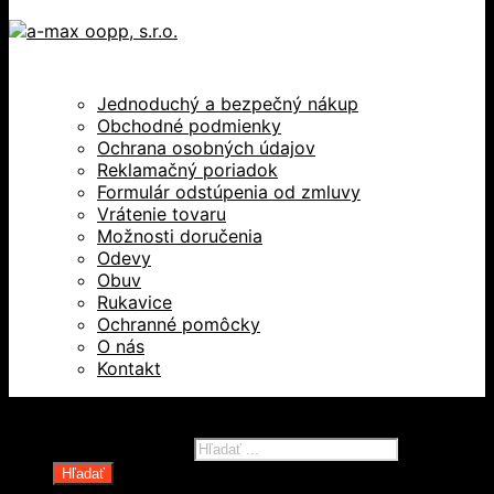
Jednoduchý a bezpečný nákup
Obchodné podmienky
Ochrana osobných údajov
Reklamačný poriadok
Formulár odstúpenia od zmluvy
Vrátenie tovaru
Možnosti doručenia
Odevy
Obuv
Rukavice
Ochranné pomôcky
O nás
Kontakt
Všetky práva vyhradené © 2026
Products search
Hľadať