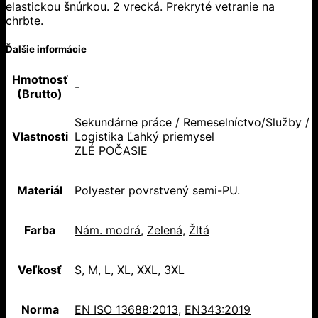
elastickou šnúrkou. 2 vrecká. Prekryté vetranie na
chrbte.
Ďalšie informácie
Hmotnosť
-
(Brutto)
Sekundárne práce / Remeselníctvo/Služby /
Vlastnosti
Logistika Ľahký priemysel
ZLÉ POČASIE
Materiál
Polyester povrstvený semi-PU.
Farba
Nám. modrá
,
Zelená
,
Žltá
Veľkosť
S
,
M
,
L
,
XL
,
XXL
,
3XL
Norma
EN ISO 13688:2013
,
EN343:2019