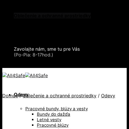
Skip to content
Oblečenie a ochranné prostriedky
Zdvíhacia a manipulačná technika
Záchytné systémy a kolektívna ochrana
Snehové reťaze
Serea Locks
Zavolajte nám, sme tu pre Vás
+421 2 321 443 16
(Po-Pia: 8-17hod.)
+421 2 321 443 16 / Po-Pia: 8-17hod.
Odevy
Domov
/
Oblečenie a ochranné prostriedky
/
Odevy
Pracovné bundy, blúzy a vesty
Bundy do dažďa
Letné vesty
Pracovné blúzy