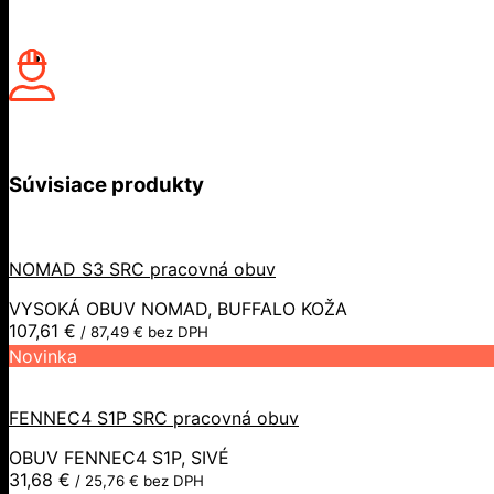
Súvisiace produkty
NOMAD S3 SRC pracovná obuv
VYSOKÁ OBUV NOMAD, BUFFALO KOŽA
107,61
€
/
87,49
€
bez DPH
Novinka
FENNEC4 S1P SRC pracovná obuv
OBUV FENNEC4 S1P, SIVÉ
31,68
€
/
25,76
€
bez DPH