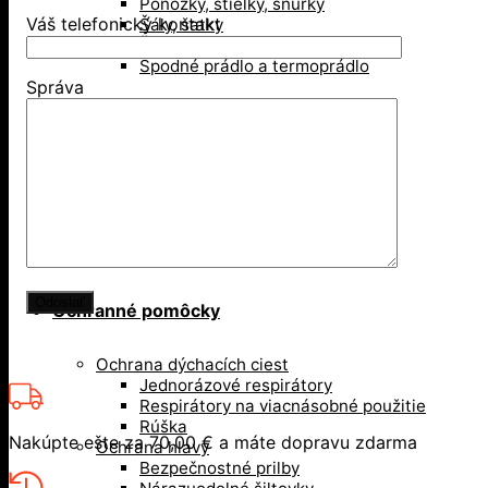
Ponožky, stielky, šnúrky
Váš telefonický kontakt
Šály, šatky
Šiltovky
Spodné prádlo a termoprádlo
Správa
Obuv
Gumáky a čižmy
Poltopánky
Sandále
Vysoká členková obuv
Zimná obuv
Ochranné pomôcky
Ochrana dýchacích ciest
Jednorázové respirátory
Respirátory na viacnásobné použitie
Rúška
Nakúpte ešte za
70,00
€
a máte dopravu zdarma
Ochrana hlavy
Bezpečnostné prilby