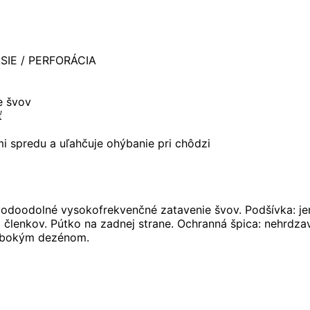
ČASIE / PERFORÁCIA
e švov
ť
i spredu a uľahčuje ohýbanie pri chôdzi
vodoodolné vysokofrekvenčné zatavenie švov. Podšívka: je
lenkov. Pútko na zadnej strane. Ochranná špica: nehrdzave
 hlbokým dezénom.