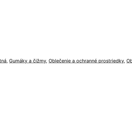
tná
,
Gumáky a čižmy
,
Oblečenie a ochranné prostriedky
,
O