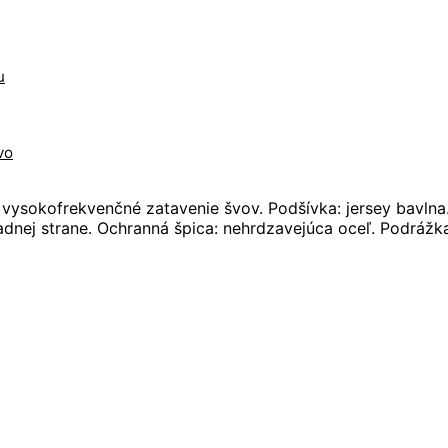
u
vo
vysokofrekvenčné zatavenie švov. Podšívka: jersey bavln
nej strane. Ochranná špica: nehrdzavejúca oceľ. Podrážka 