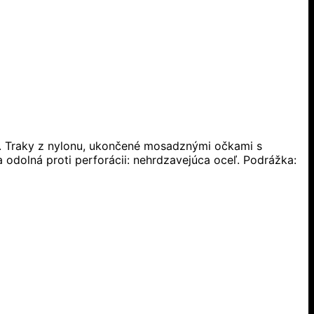
a. Traky z nylonu, ukončené mosadznými očkami s
odolná proti perforácii: nehrdzavejúca oceľ. Podrážka: