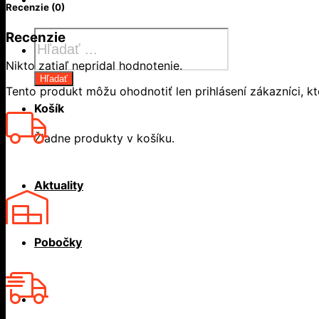
Recenzie (0)
Products
Recenzie
search
Nikto zatiaľ nepridal hodnotenie.
Hľadať
Tento produkt môžu ohodnotiť len prihlásení zákazníci, ktor
Košík
Žiadne produkty v košíku.
Aktuality
Pobočky