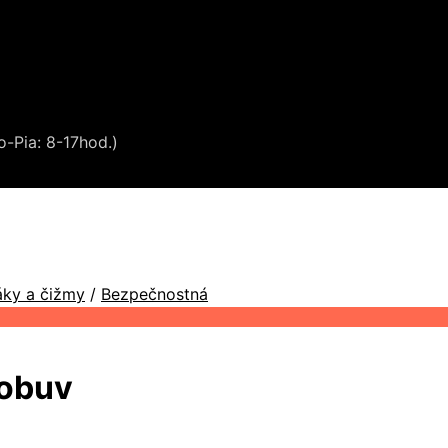
o-Pia: 8-17hod.)
ky a čižmy
/
Bezpečnostná
obuv