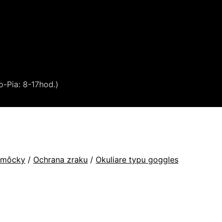
o-Pia: 8-17hod.)
omôcky
/
Ochrana zraku
/
Okuliare typu goggles