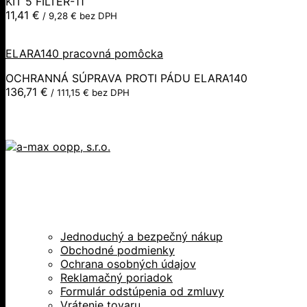
KIT 5 FILTER-11
11,41
€
/
9,28
€
bez DPH
ELARA140 pracovná pomôcka
OCHRANNÁ SÚPRAVA PROTI PÁDU ELARA140
136,71
€
/
111,15
€
bez DPH
Jednoduchý a bezpečný nákup
Obchodné podmienky
Ochrana osobných údajov
Reklamačný poriadok
Formulár odstúpenia od zmluvy
Vrátenie tovaru