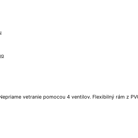
u
vo
priame vetranie pomocou 4 ventilov. Flexibilný rám z PVC.