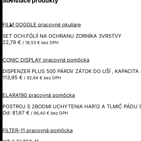
Súvisiace produkty
FILM GOGGLE pracovné okuliare
SET OCH.FÓLIÍ NA OCHRANU ZORNÍKA 3VRSTVY
22,79
€
/
18,53
€
bez DPH
CONIC DISPLAY pracovná pomôcka
DISPENZER PLUS 500 PÁROV ZÁTOK DO UŠÍ , KAPACITA 
113,95
€
/
92,64
€
bez DPH
ELARA190 pracovná pomôcka
POSTROJ S 2BODMI UCHYTENIA HAR12 A TLMIČ PÁDU
Od:
81,67
€
/
66,40
€
bez DPH
FILTER-11 pracovná pomôcka