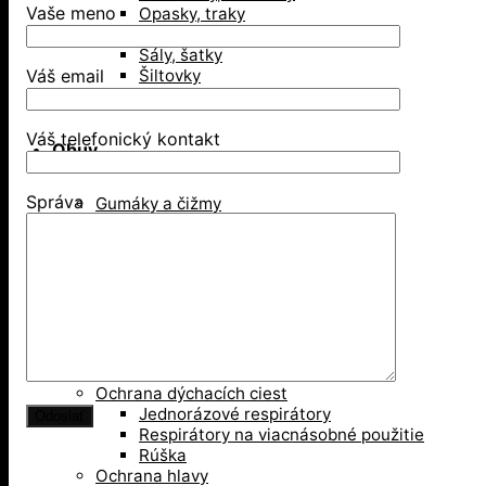
Vaše meno
Opasky, traky
Ponožky, stielky, šnúrky
Šály, šatky
Šiltovky
Váš email
Spodné prádlo a termoprádlo
Váš telefonický kontakt
Obuv
Správa
Gumáky a čižmy
Poltopánky
Sandále
Vysoká členková obuv
Zimná obuv
Ochranné pomôcky
Ochrana dýchacích ciest
Jednorázové respirátory
Respirátory na viacnásobné použitie
Rúška
Ochrana hlavy