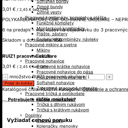
Softshell bundy
Zimné bundy
3,01
€
/
2,45
€
bez DPH
Zimné vesty
Pracovné kombinézy, komplety a plášte
POLYKARBONÁTOVÉ ČÍRE OCHRANNÉ OKULIARE – NEPR
Funkčné komplety
Monterkové kombinézy
6 na predajni – viac kusov na objednávku do 3 pracovnýc
Plášte, zástery
Technické kombinézy, návleky
Skladom u dodávateľa:
150
Pracovné mikiny a svetre
Mikiny
Svetre
RUIZ1 pracovné okuliare
Pracovné nohavice
3,01
€
Pracovné krátke nohavice
/
2,45
€
bez DPH
Pracovné nohavice do pása
množstvo RUIZ1 pracovné okuliare
Pracovné nohavice na traky
Softshell nohavice
Pridať do košíka
Zateplené pracovné nohavice
Katalógové číslo:
RUIZ1VI
Kategórie:
Oblečenie a ochranné
Pracovné tričká a polokošele
Košele, polokošele
Potrebujete väčšie množstvo?
Tričká s dlhým rukávom
Tričká s krátkym rukávom
Doplnky
Vyžiadať cenovú ponuku
Čiapky, kukly
Kolenačky, menovky