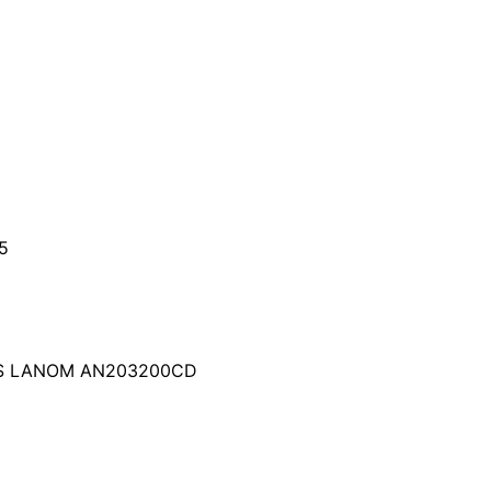
5
 S LANOM AN203200CD