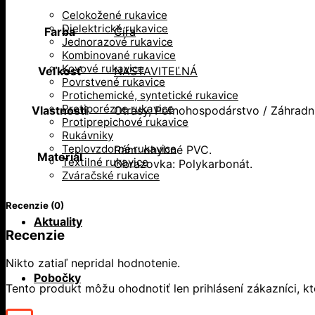
Celokožené rukavice
Dielektrické rukavice
Farba
Číra
Jednorazové rukavice
Kombinované rukavice
Kovové rukavice
Veľkosť
NASTAVITEĽNÁ
Povrstvené rukavice
Protichemické, syntetické rukavice
Protiporézne rukavice
Vlastnosti
Otrasy, Poľnohospodárstvo / Záhradní
Protiprepichové rukavice
Rukávniky
Teplovzdorné rukavice
Rám: ohybné PVC.
Materiál
Textilné rukavice
Obrazovka: Polykarbonát.
Zváračské rukavice
Recenzie (0)
Aktuality
Recenzie
Nikto zatiaľ nepridal hodnotenie.
Pobočky
Tento produkt môžu ohodnotiť len prihlásení zákazníci, ktor