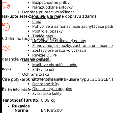
Bezpečnostné prilby
Nárazuodolné šiltovky
Ochrana pri práci vo výškach
Nakúpte ešte za
70,00
€
a máte dopravu zdarma
Karabíny, kotvy
Laná
Pohyblivé a samonavíjacie zachytávače pád
Postroje, opasky
Tlmiče pádu
60 dní možnosť vrátenia tovaru
Udržiavanie pracovnej polohy
Zlaňovanie, trojnožky, záchrana, príslušenst
Zostavy pre prácu vo výškach
Revízie OOPP
garancia vrátenia peňazí
Ochrana sluchu
Mušľové chrániče sluchu
Popis
Zátky do uší
Ochrana zraku
Číre polykarbonátové ochranné okuliare typu „GOGGLE“. Ne
Ochranné okuliare
Ochranné štíty
Okuliare typu goggles
Ďalšie informácie
Zváračské kukly
Hmotnosť (Brutto)
0,09 kg
Rukavice
Norma
EN166:2001