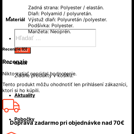
Zadná strana: Polyester / elastán.
Dlaň: Polyamid / polyuretán.
Materiál
Výstuž dlaň: Polyuretán /polyester.
Podšívka: Polyester.
Manžeta: Neoprén.
Products
search
Recenzie (0)
Hľadať
Recenzie
Košík
Nikto zatiaľ nepridal hodnotenie.
Žiadne produkty v košíku.
Tento produkt môžu ohodnotiť len prihlásení zákazníci,
ktorí si ho kúpili.
Aktuality
Pobočky
Doprava zadarmo
pri objednávke nad
70€