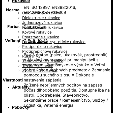
Rukavice
EN ISO 13997
,
EN388:2016
,
Norma
EN420:2003+A1:2009
Celokožené rukavice
Dielektrické rukavice
Jednorazové rukavice
Farba
Čierna-Žltá
Kombinované rukavice
Kovové rukavice
Povrstvené rukavice
Veľkosť
7
,
8
,
9
,
10
,
11
Protichemické, syntetické rukavice
Protiporézne rukavice
Protiprepichové rukavice
Bez 3 prstov (palec, ukazovák, prostredník)
Rukávniky
= Maximálna presnosť pri manipulácii s
Teplovzdorné rukavice
predmetmi, Protišmykové výstuže = Veľmi
Textilné rukavice
dobrý úchop drobných predmetov, Zapínanie
Zváračské rukavice
pomocou suchého zipsu = Dokonalé
Vlastnosti
nastavenie zápästia
Znížené nepríjemných pocitov na zápästí
Aktuality
počas dlhodobého použitia, Dostupné iba na
blistri, Opotrebenie, Stavebníctvo,
Sekundárne práce / Remeselníctvo, Služby /
Logistika, Veterná energia
Pobočky