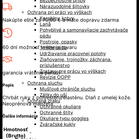
Bezpečnostné prilby
Nárazuodolné šiltovky
Ochrana pri práci vo výškach
Karabíny, kotvy
Nakúpte ešte za
70,00
€
a máte dopravu zdarma
Laná
Pohyblivé a samonavíjacie zachytávače
pádu
Postroje, opasky
60 dní možnosť vrátenia tovaru
Tlmiče pádu
Udržiavanie pracovnej polohy
Zlaňovanie, trojnožky, záchrana,
príslušenstvo
Zostavy pre prácu vo výškach
garancia vrátenia peňazí
Revízie OOPP
Ochrana sluchu
Popis
Mušľové chrániče sluchu
Zátky do uší
Chrbát ruky z polyesteru/elasténu. Dlaň z umelej kože.
Ochrana zraku
Neoprénová manžeta.
Ochranné okuliare
Ochranné štíty
Ďalšie informácie
Okuliare typu goggles
Zváračské kukly
Hmotnosť
-
(Brutto)