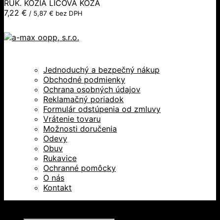
RUK. KOZIA LÍCOVÁ KOŽA
7,22
€
/
5,87
€
bez DPH
Jednoduchý a bezpečný nákup
Obchodné podmienky
Ochrana osobných údajov
Reklamačný poriadok
Formulár odstúpenia od zmluvy
Vrátenie tovaru
Možnosti doručenia
Odevy
Obuv
Rukavice
Ochranné pomôcky
O nás
Kontakt
Všetky práva vyhradené © 2026