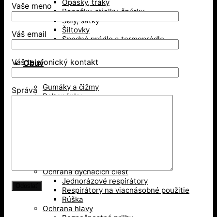
Opasky, traky
Vaše meno
Ponožky, stielky, šnúrky
Šály, šatky
Šiltovky
Váš email
Spodné prádlo a termoprádlo
Váš telefonický kontakt
Obuv
Gumáky a čižmy
Správa
Poltopánky
Sandále
Vysoká členková obuv
Zimná obuv
Ochranné pomôcky
Ochrana dýchacích ciest
Jednorázové respirátory
Respirátory na viacnásobné použitie
Rúška
Ochrana hlavy