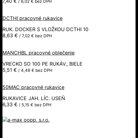
7,40
€
/
6,02
€
bez DPH
DCTHI pracovné rukavice
RUK. DOCKER S VLOŽKOU DCTHI 10
8,63
€
/
7,02
€
bez DPH
MANCHBL pracovné oblečenie
VRECKO SO 100 PE RUKÁV., BIELE
5,51
€
/
4,48
€
bez DPH
50MAC pracovné rukavice
RUKAVICE JAH. LÍC. USEŇ
6,33
€
/
5,15
€
bez DPH