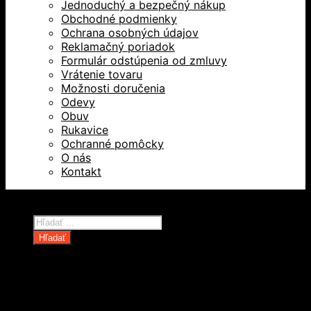
Jednoduchý a bezpečný nákup
Obchodné podmienky
Ochrana osobných údajov
Reklamačný poriadok
Formulár odstúpenia od zmluvy
Vrátenie tovaru
Možnosti doručenia
Odevy
Obuv
Rukavice
Ochranné pomôcky
O nás
Kontakt
Všetky práva vyhradené © 2026
Products
search
Hľadať
Domov
Oblečenie a ochranné prostriedky
Odevy
Obuv
Ochranné pomôcky