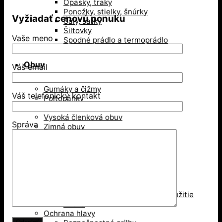
Opasky, traky
Ponožky, stielky, šnúrky
Vyžiadať cenovú ponuku
Šály, šatky
Šiltovky
Vaše meno
Spodné prádlo a termoprádlo
Obuv
Váš email
Gumáky a čižmy
Váš telefonický kontakt
Poltopánky
Sandále
Vysoká členková obuv
Správa
Zimná obuv
Ochranné pomôcky
Ochrana dýchacích ciest
Jednorázové respirátory
Respirátory na viacnásobné použitie
Rúška
Ochrana hlavy