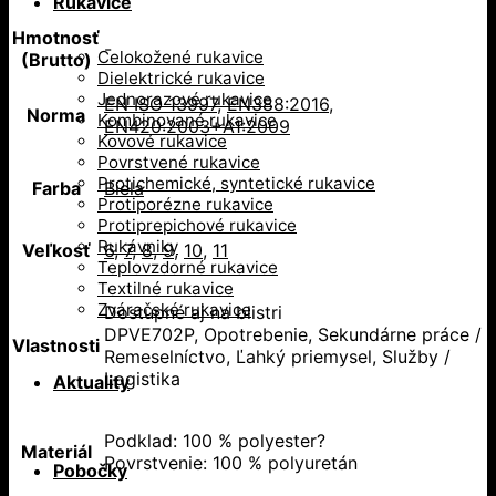
Rukavice
Hmotnosť
-
Celokožené rukavice
(Brutto)
Dielektrické rukavice
Jednorazové rukavice
EN ISO 13997
,
EN388:2016
,
Norma
Kombinované rukavice
EN420:2003+A1:2009
Kovové rukavice
Povrstvené rukavice
Protichemické, syntetické rukavice
Farba
Biela
Protiporézne rukavice
Protiprepichové rukavice
Rukávniky
Veľkosť
6
,
7
,
8
,
9
,
10
,
11
Teplovzdorné rukavice
Textilné rukavice
Zváračské rukavice
Dostupné aj na blistri
DPVE702P, Opotrebenie, Sekundárne práce /
Vlastnosti
Remeselníctvo, Ľahký priemysel, Služby /
Logistika
Aktuality
Podklad: 100 % polyester?
Materiál
Povrstvenie: 100 % polyuretán
Pobočky