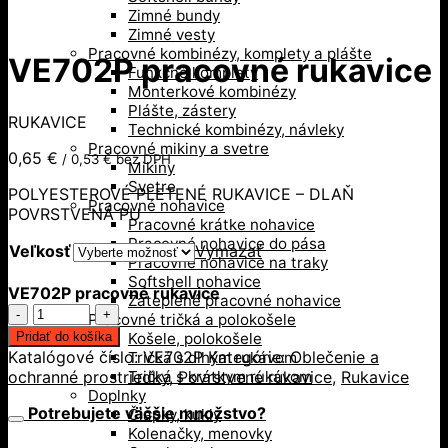
Zimné bundy
Zimné vesty
Pracovné kombinézy, komplety a plášte
VE702P pracovné rukavice
Funkčné komplety
Monterkové kombinézy
Plášte, zástery
RUKAVICE
Technické kombinézy, návleky
Pracovné mikiny a svetre
0,65
€
/
0,53
€
bez DPH
Mikiny
Svetre
POLYESTEROVÉ PLETENÉ RUKAVICE – DLAŇ
Pracovné nohavice
POVRSTVENÁ PU
Pracovné krátke nohavice
Pracovné nohavice do pása
Veľkosť
Vymazať
Pracovné nohavice na traky
Softshell nohavice
VE702P pracovné rukavice
Zateplené pracovné nohavice
množstvo
Pracovné tričká a polokošele
VE702P
Pridať do košíka
Košele, polokošele
pracovné
Katalógové číslo:
VE702P
Kategórie:
Oblečenie a
Tričká s dlhým rukávom
rukavice
ochranné prostriedky
,
Povrstvené rukavice
,
Rukavice
Tričká s krátkym rukávom
Doplnky
Potrebujete väčšie množstvo?
Čiapky, kukly
Kolenačky, menovky