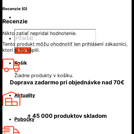
Recenzie (0)
Recenzie
Products
Nikto zatiaľ nepridal hodnotenie.
search
Tento produkt môžu ohodnotiť len prihlásení zákazníci,
ktorí si ho kúpili.
Hľadať
Košík
Žiadne produkty v košíku.
Doprava zadarmo
pri objednávke nad
70€
Aktuality
+ 45 000
produktov skladom
Pobočky