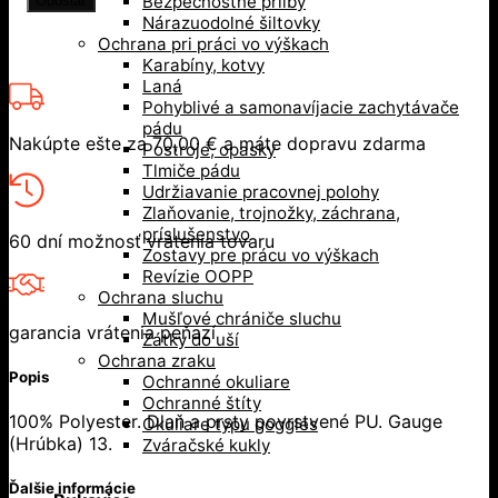
Bezpečnostné prilby
Nárazuodolné šiltovky
Ochrana pri práci vo výškach
Karabíny, kotvy
Laná
Pohyblivé a samonavíjacie zachytávače
pádu
Nakúpte ešte za
70,00
€
a máte dopravu zdarma
Postroje, opasky
Tlmiče pádu
Udržiavanie pracovnej polohy
Zlaňovanie, trojnožky, záchrana,
príslušenstvo
60 dní možnosť vrátenia tovaru
Zostavy pre prácu vo výškach
Revízie OOPP
Ochrana sluchu
Mušľové chrániče sluchu
garancia vrátenia peňazí
Zátky do uší
Ochrana zraku
Popis
Ochranné okuliare
Ochranné štíty
100% Polyester. Dlaň a prsty povrstvené PU. Gauge
Okuliare typu goggles
(Hrúbka) 13.
Zváračské kukly
Ďalšie informácie