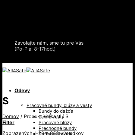
Skip
Oblečenie a ochranné prostriedky
to
Zdvíhacia a manipulačná technika
content
Záchytné systémy a kolektívna ochrana
Snehové reťaze
Serea Locks
Zavolajte nám, sme tu pre Vás
+421 2 321 443 16
(Po-Pia: 8-17hod.)
+421 2 321 443 16 / Po-Pia: 8-17hod.
Odevy
S
Pracovné bundy, blúzy a vesty
Bundy do dažďa
Domov
/
Produkt Veľkosť
/
S
Letné vesty
Filter
Pracovné blúzy
Prechodné bundy
Zobrazených 1–20 z 358 výsledkov
Softshell bundy