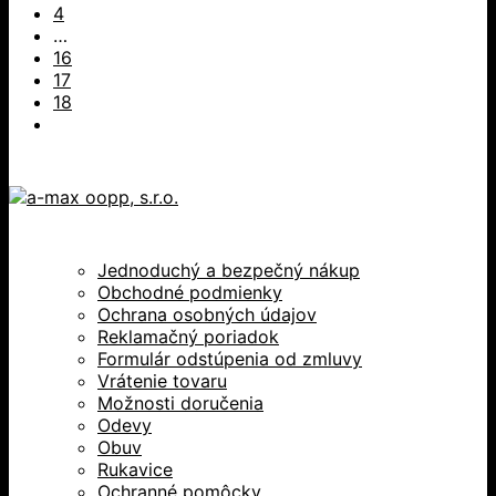
4
…
16
17
18
Jednoduchý a bezpečný nákup
Obchodné podmienky
Ochrana osobných údajov
Reklamačný poriadok
Formulár odstúpenia od zmluvy
Vrátenie tovaru
Možnosti doručenia
Odevy
Obuv
Rukavice
Ochranné pomôcky