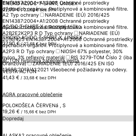
EN14387:2004+A1:2008 Ochranné prostriedky
TRIČKO AC/DC T-SHIRT, UNISEX
dýchacích orgánov. Protiplynové a kombinované filtre.
27,90
€
/
22,68
€
bez DPH
A2 Typ ochrany
NARIADENIE (EÚ) 2016/425
EN14387:2004+A1:2008 Ochranné prostriedky
AC/DC T-SHIRT X pracovné tričko
dýchacích orgánov. Protiplynové a kombinované filtre.
A2B2E2K2P3 R D Typ ochrany
NARIADENIE (EÚ)
TRIČKO AC/DC T-SHIRT X, UNISEX
2016/425 EN14387:2004+A1:2008 Ochranné prostriedky
27,90
€
/
22,68
€
bez DPH
dýchacích orgánov. Protiplynové a kombinované filtre.
A2P3 R D Typ ochrany
NIOSH 67% polyester, 30%
nylon, 3% reflexný materiál
RIS 3279-TOM Číslo 2 (iba
ACTON hybridná zateplená vesta
Oranžová)
ZARIADENIE (EÚ) 2016/425 EN ISO
13688:2013/A1:2021 Všeobecné požiadavky na odevy.
VESTA ACTON
41,43
€
/
33,68
€
bez DPH
AGRA pracovné oblečenie
POLOKOŠEĽA ČERVENá , S
19,26
€
/
15,66
€
bez DPH
Dopredaj
ALASKA2 pracovné oblečenie