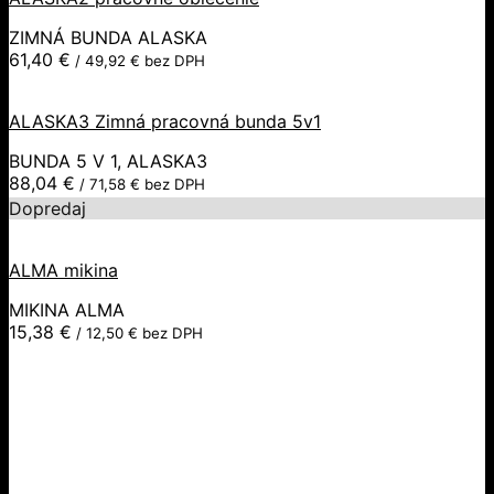
ZIMNÁ BUNDA ALASKA
61,40
€
/
49,92
€
bez DPH
ALASKA3 Zimná pracovná bunda 5v1
BUNDA 5 V 1, ALASKA3
88,04
€
/
71,58
€
bez DPH
Dopredaj
ALMA mikina
MIKINA ALMA
15,38
€
/
12,50
€
bez DPH