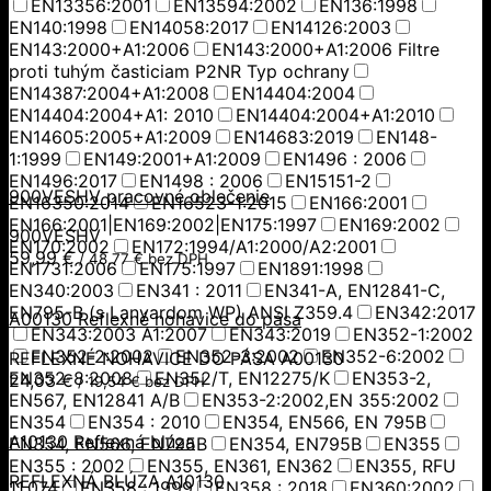
EN13356:2001
EN13594:2002
EN136:1998
EN140:1998
EN14058:2017
EN14126:2003
EN143:2000+A1:2006
EN143:2000+A1:2006 Filtre
proti tuhým časticiam P2NR Typ ochrany
EN14387:2004+A1:2008
EN14404:2004
EN14404:2004+A1: 2010
EN14404:2004+A1:2010
EN14605:2005+A1:2009
EN14683:2019
EN148-
1:1999
EN149:2001+A1:2009
EN1496 : 2006
EN1496:2017
EN1498 : 2006
EN15151-2
900VESHV pracovné oblečenie
EN16350:2014
EN16523-1:2015
EN166:2001
EN166:2001|EN169:2002|EN175:1997
EN169:2002
900VESHV
EN170:2002
EN172:1994/A1:2000/A2:2001
59,99
€
/
48,77
€
bez DPH
EN1731:2006
EN175:1997
EN1891:1998
EN340:2003
EN341 : 2011
EN341-A, EN12841-C,
EN795-B (s Lanyardom WP) ANSI Z359.4
EN342:2017
A00130 Reflexné nohavice do pása
EN343:2003 A1:2007
EN343:2019
EN352-1:2002
EN352-2:2002
EN352-3:2002
EN352-6:2002
REFLEXNÉ NOHAVICE DO PÁSA A00130
EN352-8:2008
EN352/T, EN12275/K
EN353-2,
24,03
€
/
19,54
€
bez DPH
EN567, EN12841 A/B
EN353-2:2002,EN 355:2002
EN354
EN354 : 2010
EN354, EN566, EN 795B
A10130 Reflexná blúza
EN354, EN566, EN795B
EN354, EN795B
EN355
EN355 : 2002
EN355, EN361, EN362
EN355, RFU
REFLEXNÁ BLÚZA A10130
11.074
EN358 : 1999
EN358 : 2018
EN360:2002