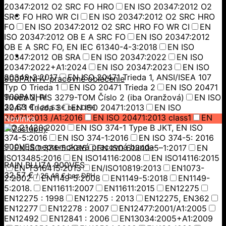
20347:2012 O2 SRC FO HRO
EN ISO 20347:2012 O2
SRC FO HRO WR CI
EN ISO 20347:2012 O2 SRC HRO
FO
EN ISO 20347:2012 O2 SRC HRO FO WR CI
EN
ISO 20347:2012 OB E A SRC FO
EN ISO 20347:2012
OB E A SRC FO, EN IEC 61340-4-3:2018
EN ISO
20347:2012 OB SRA
EN ISO 20347:2022
EN ISO
20347:2022+A1:2024
EN ISO 20347:2023
EN ISO
20349-2:2017
EN ISO 20471 Trieda 1, ANSI/ISEA 107
900PANHV pracovné oblečenie
Typ O Trieda 1
EN ISO 20471 Trieda 2
EN ISO 20471
900PANHV
Trieda 2, RIS 3279-TOM Číslo 2 (iba Oranžová)
EN ISO
32,63
€
20471 Trieda 3
EN ISO 20471:2013
EN ISO
/
26,53
€
bez DPH
20471:2013 /A1:2016
EN ISO 20471:2013 class1
EN
Novinka
ISO 21420:2020
EN ISO 374-1 Type B JKT, EN ISO
374-5:2016
EN ISO 374-1:2016
EN ISO 374-5: 2016
900VES nepremokavá pracovná bunda
EN ISO 374-5:2016
EN ISO 61340–5–1:2017
EN
ISO13485:2016
EN ISO14116:2008
EN ISO14116:2015
RAIN BLÚZA 900VES
EN-TS16415:2013
EN/ISO10819:2013
EN1073-
32,57
€
/
26,48
€
bez DPH
2:2002
EN1149-5:2008
EN1149-5:2018
EN1149-
5:2018.
EN11611:2007
EN11611:2015
EN12275
EN12275 : 1998
EN12275 : 2013
EN12275, EN362
EN12277
EN12278 : 2007
EN12477:2001/A1:2005
EN12492
EN12841 : 2006
EN13034:2005+A1:2009