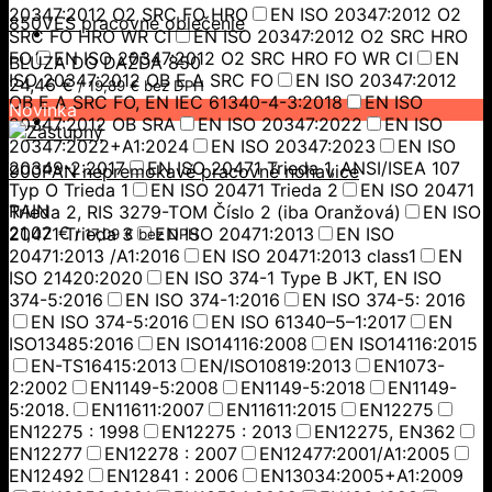
20347:2012 O2 SRC FO HRO
EN ISO 20347:2012 O2
850VES pracovné oblečenie
SRC FO HRO WR CI
EN ISO 20347:2012 O2 SRC HRO
FO
EN ISO 20347:2012 O2 SRC HRO FO WR CI
EN
BLÚZA DO DAŽĎA 850
ISO 20347:2012 OB E A SRC FO
EN ISO 20347:2012
24,46
€
/
19,89
€
bez DPH
OB E A SRC FO, EN IEC 61340-4-3:2018
EN ISO
Novinka
20347:2012 OB SRA
EN ISO 20347:2022
EN ISO
20347:2022+A1:2024
EN ISO 20347:2023
EN ISO
20349-2:2017
EN ISO 20471 Trieda 1, ANSI/ISEA 107
900PAN nepremokavé pracovné nohavice
Typ O Trieda 1
EN ISO 20471 Trieda 2
EN ISO 20471
RAIN
Trieda 2, RIS 3279-TOM Číslo 2 (iba Oranžová)
EN ISO
21,02
€
20471 Trieda 3
EN ISO 20471:2013
EN ISO
/
17,09
€
bez DPH
20471:2013 /A1:2016
EN ISO 20471:2013 class1
EN
ISO 21420:2020
EN ISO 374-1 Type B JKT, EN ISO
374-5:2016
EN ISO 374-1:2016
EN ISO 374-5: 2016
EN ISO 374-5:2016
EN ISO 61340–5–1:2017
EN
ISO13485:2016
EN ISO14116:2008
EN ISO14116:2015
EN-TS16415:2013
EN/ISO10819:2013
EN1073-
2:2002
EN1149-5:2008
EN1149-5:2018
EN1149-
5:2018.
EN11611:2007
EN11611:2015
EN12275
EN12275 : 1998
EN12275 : 2013
EN12275, EN362
EN12277
EN12278 : 2007
EN12477:2001/A1:2005
EN12492
EN12841 : 2006
EN13034:2005+A1:2009