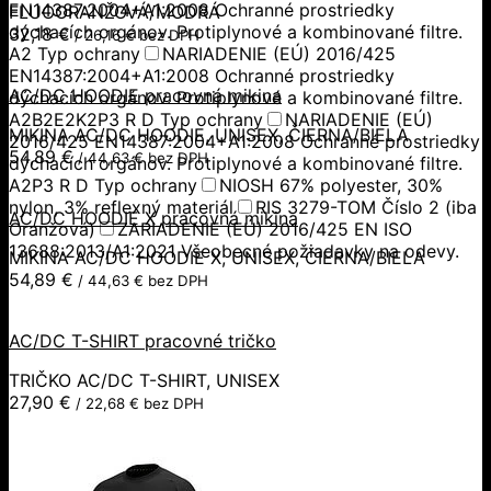
EN14387:2004+A1:2008 Ochranné prostriedky
FLUOORANŽOVÁ/MODRÁ
dýchacích orgánov. Protiplynové a kombinované filtre.
32,18
€
/
26,16
€
bez DPH
A2 Typ ochrany
NARIADENIE (EÚ) 2016/425
EN14387:2004+A1:2008 Ochranné prostriedky
AC/DC HOODIE pracovná mikina
dýchacích orgánov. Protiplynové a kombinované filtre.
A2B2E2K2P3 R D Typ ochrany
NARIADENIE (EÚ)
MIKINA AC/DC HOODIE, UNISEX, ČIERNA/BIELA
2016/425 EN14387:2004+A1:2008 Ochranné prostriedky
54,89
€
/
44,63
€
bez DPH
dýchacích orgánov. Protiplynové a kombinované filtre.
A2P3 R D Typ ochrany
NIOSH 67% polyester, 30%
nylon, 3% reflexný materiál
RIS 3279-TOM Číslo 2 (iba
AC/DC HOODIE X pracovná mikina
Oranžová)
ZARIADENIE (EÚ) 2016/425 EN ISO
13688:2013/A1:2021 Všeobecné požiadavky na odevy.
MIKINA AC/DC HOODIE X, UNISEX, ČIERNA/BIELA
54,89
€
/
44,63
€
bez DPH
AC/DC T-SHIRT pracovné tričko
TRIČKO AC/DC T-SHIRT, UNISEX
27,90
€
/
22,68
€
bez DPH