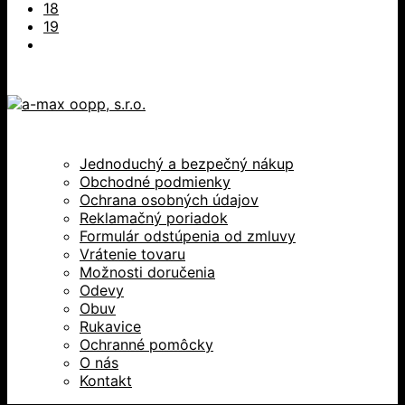
18
19
Jednoduchý a bezpečný nákup
Obchodné podmienky
Ochrana osobných údajov
Reklamačný poriadok
Formulár odstúpenia od zmluvy
Vrátenie tovaru
Možnosti doručenia
Odevy
Obuv
Rukavice
Ochranné pomôcky
O nás
Kontakt