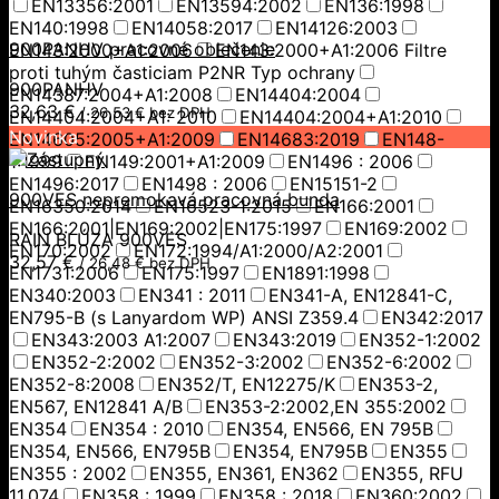
EN13356:2001
EN13594:2002
EN136:1998
EN140:1998
EN14058:2017
EN14126:2003
900PANHV pracovné oblečenie
EN143:2000+A1:2006
EN143:2000+A1:2006 Filtre
proti tuhým časticiam P2NR Typ ochrany
900PANHV
EN14387:2004+A1:2008
EN14404:2004
32,63
€
/
26,53
€
bez DPH
EN14404:2004+A1: 2010
EN14404:2004+A1:2010
Novinka
EN14605:2005+A1:2009
EN14683:2019
EN148-
1:1999
EN149:2001+A1:2009
EN1496 : 2006
EN1496:2017
EN1498 : 2006
EN15151-2
900VES nepremokavá pracovná bunda
EN16350:2014
EN16523-1:2015
EN166:2001
EN166:2001|EN169:2002|EN175:1997
EN169:2002
RAIN BLÚZA 900VES
EN170:2002
EN172:1994/A1:2000/A2:2001
32,57
€
/
26,48
€
bez DPH
EN1731:2006
EN175:1997
EN1891:1998
EN340:2003
EN341 : 2011
EN341-A, EN12841-C,
EN795-B (s Lanyardom WP) ANSI Z359.4
EN342:2017
EN343:2003 A1:2007
EN343:2019
EN352-1:2002
EN352-2:2002
EN352-3:2002
EN352-6:2002
EN352-8:2008
EN352/T, EN12275/K
EN353-2,
EN567, EN12841 A/B
EN353-2:2002,EN 355:2002
EN354
EN354 : 2010
EN354, EN566, EN 795B
EN354, EN566, EN795B
EN354, EN795B
EN355
EN355 : 2002
EN355, EN361, EN362
EN355, RFU
11.074
EN358 : 1999
EN358 : 2018
EN360:2002