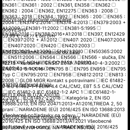
EN361
EN361 : 2002
EN361, EN358
EN362
EN362 : 2004
EN362, EN12275
EN363 : 2008
EN363 : 2018
EN364 : 1992
EN365 : 200
EN365 :
900VESHV pracovné oblečenie
2004
EN374-2:2014
EN374-4:2013
EN379:2003 +
A1:2009
EN381-11:2002
EN381-5:1995
900VESHV
EN388:2016
EN388:2016+A1:2018
EN397, EN12429
59,99
€
/
48,77
€
bez DPH
EN397:2012 + A1:2012
EN407: 2020
EN407:2004
EN407:2020
EN420
EN420:2003
EN420:2003+A1:2009
EN421:2010
EN50365:2002
A00130 Reflexné nohavice do pása
EN511:2006
EN564
EN566
EN566 - slučka, EN
REFLEXNÉ NOHAVICE DO PÁSA A00130
12275 - karabína
EN567:2013
EN61340-4-3:2002
24,03
€
EN61340-5-1:2016
EN795 B
EN795 EN959
EN795
/
19,54
€
bez DPH
Typ C
EN795:2012
EN795B
EN812:2012
EN813 :
2008
GLOB MIGR Kontakt s potravinami
IEC 61482-
A10130 Reflexná blúza
2 IEC 61482-1-1 ELIM 4.4 CAL/CM2, EBT 5.5 CAL/CM2
IEC 61482-2 IEC 61482-1-2 APC 1
IEC61482-1-
REFLEXNÁ BLÚZA A10130
2:2018
IEC61482-2:2018
Kategória 2, EN ISO
28,76
€
/
23,38
€
bez DPH
13688:2013, EN ISO 20471:2013+A1:2016,TRIEDA 2, 50
praní
NARIADENIE (EÚ) 2016/425 EN ISO 13688:2013
Všeobecné požiadavky na odevy.
NARIADENIE (EÚ)
A50130 Reflexné nohavice na traky
2016/425 EN ISO 13688:2013/A1:2021 Všeobecné
požiadavky na odevy.
NARIADENIE (EÚ) 2016/425
REFLEXNÉ NOHAVICE NA TRAKY A50130,