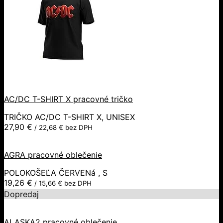
AC/DC T-SHIRT X pracovné tričko
TRIČKO AC/DC T-SHIRT X, UNISEX
27,90
€
/
22,68
€
bez DPH
AGRA pracovné oblečenie
POLOKOŠEĽA ČERVENá , S
19,26
€
/
15,66
€
bez DPH
Dopredaj
ALASKA2 pracovné oblečenie