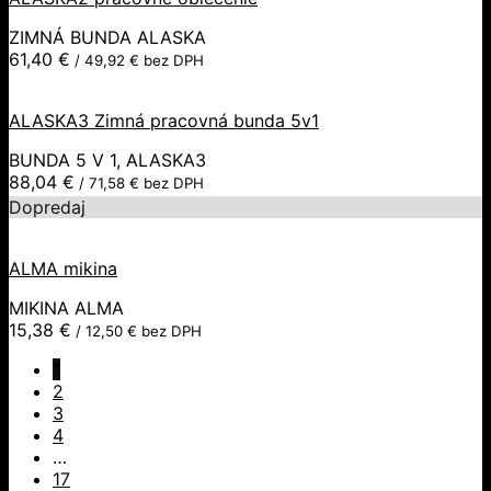
ZIMNÁ BUNDA ALASKA
61,40
€
/
49,92
€
bez DPH
ALASKA3 Zimná pracovná bunda 5v1
BUNDA 5 V 1, ALASKA3
88,04
€
/
71,58
€
bez DPH
Dopredaj
ALMA mikina
MIKINA ALMA
15,38
€
/
12,50
€
bez DPH
1
2
3
4
…
17