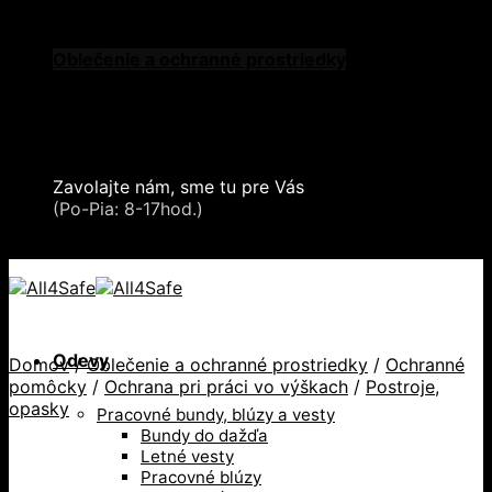
Skip to content
Oblečenie a ochranné prostriedky
Zdvíhacia a manipulačná technika
Záchytné systémy a kolektívna ochrana
Snehové reťaze
Serea Locks
Zavolajte nám, sme tu pre Vás
+421 2 321 443 16
(Po-Pia: 8-17hod.)
+421 2 321 443 16 / Po-Pia: 8-17hod.
Odevy
Domov
/
Oblečenie a ochranné prostriedky
/
Ochranné
pomôcky
/
Ochrana pri práci vo výškach
/
Postroje,
opasky
Pracovné bundy, blúzy a vesty
Bundy do dažďa
Letné vesty
Pracovné blúzy