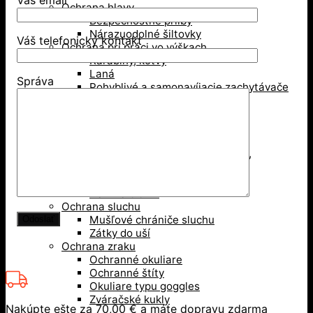
Váš email
Ochrana hlavy
Bezpečnostné prilby
Nárazuodolné šiltovky
Váš telefonický kontakt
Ochrana pri práci vo výškach
Karabíny, kotvy
Laná
Správa
Pohyblivé a samonavíjacie zachytávače
pádu
Postroje, opasky
Tlmiče pádu
Udržiavanie pracovnej polohy
Zlaňovanie, trojnožky, záchrana,
príslušenstvo
Zostavy pre prácu vo výškach
Revízie OOPP
Ochrana sluchu
Mušľové chrániče sluchu
Zátky do uší
Ochrana zraku
Ochranné okuliare
Ochranné štíty
Okuliare typu goggles
Zváračské kukly
Nakúpte ešte za
70,00
€
a máte dopravu zdarma