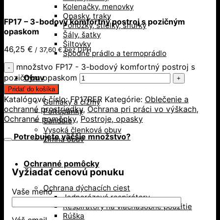
Kolenačky, menovky
Opasky, traky
FP17 – 3-bodový komfortný postroj s pozičným
Ponožky, stielky, šnúrky
opaskom
Šály, šatky
Šiltovky
46,25
€
/
37,60
€
bez DPH
Spodné prádlo a termoprádlo
množstvo FP17 - 3-bodový komfortný postroj s
pozičným opaskom
Obuv
Pridať do košíka
Katalógové číslo:
FP17RER
Kategórie:
Oblečenie a
Gumáky a čižmy
ochranné prostriedky
,
Ochrana pri práci vo výškach
,
Poltopánky
Ochranné pomôcky
,
Postroje, opasky
Sandále
Vysoká členková obuv
Potrebujete väčšie množstvo?
Zimná obuv
Ochranné pomôcky
Vyžiadať cenovú ponuku
Ochrana dýchacích ciest
Vaše meno
Jednorázové respirátory
Respirátory na viacnásobné použitie
Rúška