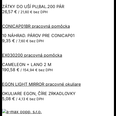
ZÁTKY DO UŠÍ PU,BAL.200 PÁR
26,57
€
/
21,60
€
bez DPH
CONICAP01BR pracovná pomôcka
10 NÁHRAD. PÁROV PRE CONICAP01
9,35
€
/
7,60
€
bez DPH
EX030200 pracovná pomôcka
CAMELEON + LANO 2 M
190,58
€
/
154,94
€
bez DPH
EGON LIGHT MIRROR pracovné okuliare
OKULIARE EGON, ČÍRE ZRKADLOVKY
5,08
€
/
4,13
€
bez DPH