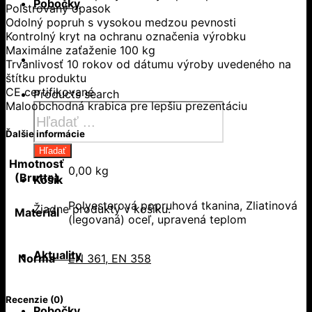
Pobočky
Polstrovaný opasok
Odolný popruh s vysokou medzou pevnosti
Kontrolný kryt na ochranu označenia výrobku
Maximálne zaťaženie 100 kg
Trvanlivosť 10 rokov od dátumu výroby uvedeného na
štítku produktu
CE certifikované
Products search
Maloobchodná krabica pre lepšiu prezentáciu
Ďalšie informácie
Hľadať
Hmotnosť
0,00 kg
(Brutto)
Košík
Polyesterová popruhová tkanina, Zliatinová
Žiadne produkty v košíku.
Materiál
(legovaná) oceľ, upravená teplom
Aktuality
Norma
EN 361, EN 358
Recenzie (0)
Pobočky