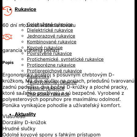
Rukavice
Celokožené rukavice
60 dní možnosť vrátenia tovaru
Dielektrické rukavice
Jednorazové rukavice
Kombinované rukavice
Kovové rukavice
garancia vrátenia peňazí
Povrstvené rukavice
Protichemické, syntetické rukavice
Popis
Protiporézne rukavice
Protiprepichové rukavice
Ergonomický postroj s posuvným chrbtovým D-
Rukávniky
krúžkom. Má dve slučky na prsiach, priedušnú tvarovanú
Teplovzdorné rukavice
zadnú podušku, dva bočné D-krúžky a ploché pracky,
Textilné rukavice
ktoré sa ľahko používajú a sú bezpečné. Vyrobené z
Zváračské rukavice
polyesterových popruhov pre maximálnu odolnosť.
Ponúka vynikajúce pohodlie a užívateľský komfort.
Aktuality
Vlastnosti
Dorzálny D-krúžok
Hrudné slučky
Odolné kovové spony s ľahkým prístupom