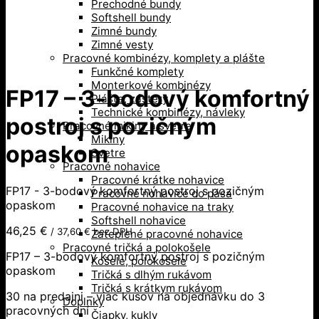
Prechodné bundy
Softshell bundy
Zimné bundy
Zimné vesty
Pracovné kombinézy, komplety a plášte
Funkčné komplety
Monterkové kombinézy
FP17 – 3-bodový komfortný
Plášte, zástery
Technické kombinézy, návleky
postroj s pozičným
Pracovné mikiny a svetre
Mikiny
opaskom
Svetre
Pracovné nohavice
Pracovné krátke nohavice
FP17 - 3-bodový komfortný postroj s pozičným
Pracovné nohavice do pása
opaskom
Pracovné nohavice na traky
Softshell nohavice
46,25
€
/
37,60
€
bez DPH
Zateplené pracovné nohavice
Pracovné tričká a polokošele
FP17 – 3-bodový komfortný postroj s pozičným
Košele, polokošele
opaskom
Tričká s dlhým rukávom
Tričká s krátkym rukávom
30 na predajni – viac kusov na objednávku do 3
Doplnky
pracovných dní
Čiapky, kukly