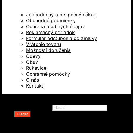
Jednoduchý a bezpečný nákup
Obchodné podmienky
Ochrana osobných údajov
Reklamačný poriadok
Formulár odstúpenia od zmluvy
Vrátenie tovaru
Možnosti doručenia
Odevy
Obuv
Rukavice
Ochranné pomôcky
O nás
Kontakt
Všetky práva vyhradené © 2026
Products search
Hľadať
Domov
Oblečenie a ochranné prostriedky
Odevy