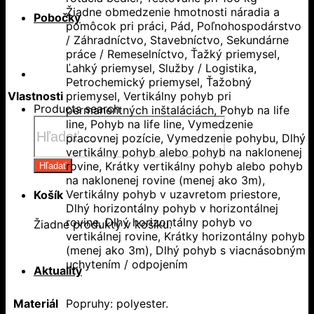
Žiadne obmedzenie hmotnosti náradia a
Pobočky
pomôcok pri práci, Pád, Poľnohospodárstvo
/ Záhradníctvo, Stavebníctvo, Sekundárne
práce / Remeselníctvo, Ťažký priemysel,
Ľahký priemysel, Služby / Logistika,
Petrochemický priemysel, Ťažobný
Vlastnosti
priemysel, Vertikálny pohyb pri
Products search
permanentných inštaláciách, Pohyb na life
line, Pohyb na life line, Vymedzenie
pracovnej pozície, Vymedzenie pohybu, Dlhý
vertikálny pohyb alebo pohyb na naklonenej
rovine, Krátky vertikálny pohyb alebo pohyb
Hľadať
na naklonenej rovine (menej ako 3m),
Vertikálny pohyb v uzavretom priestore,
Košík
Dlhý horizontálny pohyb v horizontálnej
rovine, Dlhý horizontálny pohyb vo
Žiadne produkty v košíku.
vertikálnej rovine, Krátky horizontálny pohyb
(menej ako 3m), Dlhý pohyb s viacnásobným
uchytením / odpojením
Aktuality
Materiál
Popruhy: polyester.