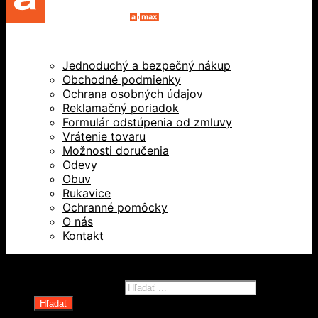
Jednoduchý a bezpečný nákup
Obchodné podmienky
Ochrana osobných údajov
Reklamačný poriadok
Formulár odstúpenia od zmluvy
Vrátenie tovaru
Možnosti doručenia
Odevy
Obuv
Rukavice
Ochranné pomôcky
O nás
Kontakt
Všetky práva vyhradené © 2026
Products search
Hľadať
Domov