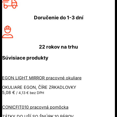
Doručenie do
1-3 dní
22 rokov
na trhu
Súvisiace produkty
EGON LIGHT MIRROR pracovné okuliare
OKULIARE EGON, ČÍRE ZRKADLOVKY
5,08
€
/
4,13
€
bez DPH
CONICFIT010 pracovná pomôcka
ZÁTKY DO UŠÍ SO ŠNÚRK.10 PÁROV