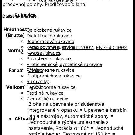
Zváračské kukly
pracovnej polohy. Predlžovacie lano.
Rukavice
Ďalšie informácie
Hmotnosť
Celokožené rukavice
-
(Brutto)
Dielektrické rukavice
Jednorazové rukavice
Kombinované rukavice
EN358 : 2018
,
EN361 : 2002
,
EN364 : 1992
,
Norma
Kovové rukavice
EN365 : 2004
Povrstvené rukavice
Protichemické, syntetické rukavice
Protiporézne rukavice
Farba
Čierna
Protiprepichové rukavice
Rukávniky
Veľkosť
L
,
XXL
Teplovzdorné rukavice
Textilné rukavice
Zváračské rukavice
2 oká na upevnenie príslušenstva
integrované v opasku = Upevnenie karabín,
lán a nástrojov, Automatické spony =
Aktuality
Jednoduché a rýchle umiestnenie a
nastavenie, Rotácia o 180° = Jednoduchá
rotácia bedier, Testované pri 150 kg =