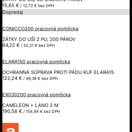
15,65
€
/
12,72
€
bez DPH
Dopredaj
CONICCO200 pracovná pomôcka
ZÁTKY DO UŠÍ Z PU, 200 PÁROV
64,22
€
/
52,21
€
bez DPH
ELARA150 pracovná pomôcka
OCHRANNÁ SÚPRAVA PROTI PÁDU KUF ELARA15
122,24
€
/
99,38
€
bez DPH
EX030200 pracovná pomôcka
CAMELEON + LANO 2 M
190,58
€
/
154,94
€
bez DPH