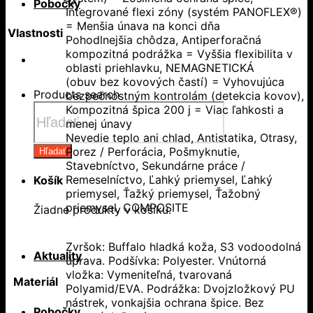
Pobočky
Integrované flexi zóny (systém PANOFLEX®)
= Menšia únava na konci dňa
Vlastnosti
Pohodlnejšia chôdza, Antiperforačná
kompozitná podrážka = Vyššia flexibilita v
oblasti priehlavku, NEMAGNETICKÁ
(obuv bez kovových častí) = Vyhovujúca
Products search
bezpečnostným kontrolám (detekcia kovov),
Kompozitná špica 200 j = Viac ľahkosti a
menej únavy
Nevedie teplo ani chlad, Antistatika, Otrasy,
Porez / Perforácia, Pošmyknutie,
Hľadať
Stavebníctvo, Sekundárne práce /
Remeselníctvo, Ľahký priemysel, Ľahký
Košík
priemysel, Ťažký priemysel, Ťažobný
priemysel, COMPOSITE
Žiadne produkty v košíku.
Zvršok: Buffalo hladká koža, S3 vodoodolná
Aktuality
úprava. Podšívka: Polyester. Vnútorná
vložka: Vymeniteľná, tvarovaná
Materiál
Polyamid/EVA. Podrážka: Dvojzložkový PU
nástrek, vonkajšia ochrana špice. Bez
Pobočky