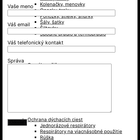
Kolenačky, menovky
Vaše meno
Opasky, traky
Ponožky, stielky, šnúrky
Šály, šatky
Váš email
Šiltovky
Spodné prádlo a termoprádlo
Váš telefonický kontakt
Obuv
Správa
Gumáky a čižmy
Poltopánky
Sandále
Vysoká členková obuv
Zimná obuv
Ochranné pomôcky
Ochrana dýchacích ciest
Jednorázové respirátory
Respirátory na viacnásobné použitie
Rúška