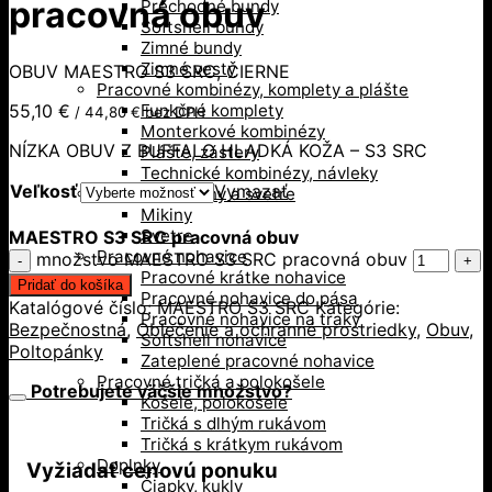
pracovná obuv
Prechodné bundy
Softshell bundy
Zimné bundy
Zimné vesty
OBUV MAESTRO S3 SRC, ČIERNE
Pracovné kombinézy, komplety a plášte
55,10
€
Funkčné komplety
/
44,80
€
bez DPH
Monterkové kombinézy
NÍZKA OBUV Z BUFFALO HLADKÁ KOŽA – S3 SRC
Plášte, zástery
Technické kombinézy, návleky
Veľkosť
Vymazať
Pracovné mikiny a svetre
Mikiny
Svetre
MAESTRO S3 SRC pracovná obuv
Pracovné nohavice
množstvo MAESTRO S3 SRC pracovná obuv
Pracovné krátke nohavice
Pridať do košíka
Pracovné nohavice do pása
Katalógové číslo:
MAESTRO S3 SRC
Kategórie:
Pracovné nohavice na traky
Bezpečnostná
,
Oblečenie a ochranné prostriedky
,
Obuv
,
Softshell nohavice
Poltopánky
Zateplené pracovné nohavice
Pracovné tričká a polokošele
Potrebujete väčšie množstvo?
Košele, polokošele
Tričká s dlhým rukávom
Tričká s krátkym rukávom
Doplnky
Vyžiadať cenovú ponuku
Čiapky, kukly