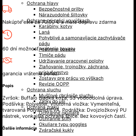
Ochrana hlavy
Bezpečnostné prilby
Nárazuodolné šiltovky
Ochrana pri práci vo výškach
Nakúpte ešte za
70,00
€
a máte dopravu zdarma
Karabíny, kotvy
Laná
Pohyblivé a samonavíjacie zachytávače
pádu
60 dní možnosť vrátenia tovaru
Postroje, opasky
Tlmiče pádu
Udržiavanie pracovnej polohy
Zlaňovanie, trojnožky, záchrana,
príslušenstvo
garancia vrátenia peňazí
Zostavy pre prácu vo výškach
Revízie OOPP
Popis
Ochrana sluchu
Mušľové chrániče sluchu
Zvršok: Buffalo hladká koža, S3 vodoodolná úprava.
Zátky do uší
Podšívka: Polyester. Vnútorná vložka: Vymeniteľná,
Ochrana zraku
tvarovaná Polyamid/EVA. Podrážka: Dvojzložkový PU
Ochranné okuliare
nástrek, vonkajšia ochrana špice. Bez kovových častí.
Ochranné štíty
Okuliare typu goggles
Ďalšie informácie
Zváračské kukly