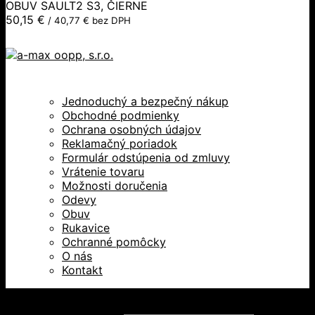
OBUV SAULT2 S3, ČIERNE
50,15
€
/
40,77
€
bez DPH
Jednoduchý a bezpečný nákup
Obchodné podmienky
Ochrana osobných údajov
Reklamačný poriadok
Formulár odstúpenia od zmluvy
Vrátenie tovaru
Možnosti doručenia
Odevy
Obuv
Rukavice
Ochranné pomôcky
O nás
Kontakt
Všetky práva vyhradené © 2026