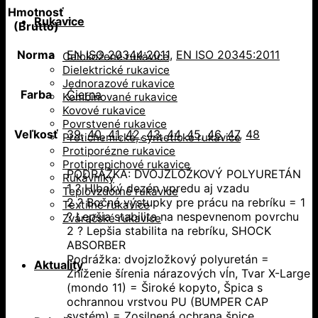
Hmotnosť
-
Rukavice
(Brutto)
Norma
EN ISO 20344:2011
,
EN ISO 20345:2011
Celokožené rukavice
Dielektrické rukavice
Jednorazové rukavice
Farba
Čierna
Kombinované rukavice
Kovové rukavice
Povrstvené rukavice
Veľkosť
39
,
40
,
41
,
42
,
43
,
44
,
45
,
46
,
47
,
48
Protichemické, syntetické rukavice
Protiporézne rukavice
Protiprepichové rukavice
PODRÁŽKA: DVOJZLOŽKOVÝ POLYURETÁN
Rukávniky
1 ? Hlboký dezén vpredu aj vzadu
Teplovzdorné rukavice
2 ? Bočné výstupky pre prácu na rebríku = 1
Textilné rukavice
? Lepšia stabilita na nespevnenom povrchu
Zváračské rukavice
2 ? Lepšia stabilita na rebríku, SHOCK
ABSORBER
Podrážka: dvojzložkový polyuretán =
Aktuality
Zníženie šírenia nárazových vĺn, Tvar X-Large
(mondo 11) = Široké kopyto, Špica s
ochrannou vrstvou PU (BUMPER CAP
systém) = Zosilnená ochrana špice,