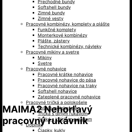
Prechodné bundy
Softshell bundy
Zimné bundy
Zimné vesty
Pracovné kombinézy, komplety a plášte
Funkčné komplety
Monterkové kombinézy
Plášte, zástery
Technické kombinézy, návleky
Pracovné mikiny a svetre
Mikiny
Svetre
Pracovné nohavice
Pracovné krátke nohavice
Pracovné nohavice do pása
Pracovné nohavice na traky
Softshell nohavice
Zateplené pracovné nohavice
Pracovné tričká a polokošele
MAIMA2 Nehorľavý
Košele, polokošele
Tričká s dlhým rukávom
pracovný rukávnik
Tričká s krátkym rukávom
Doplnky
Čiapky, kukly