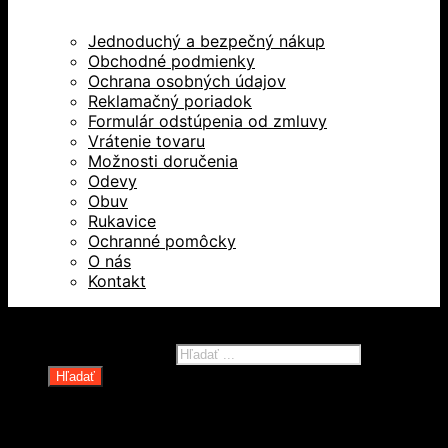
Jednoduchý a bezpečný nákup
Obchodné podmienky
Ochrana osobných údajov
Reklamačný poriadok
Formulár odstúpenia od zmluvy
Vrátenie tovaru
Možnosti doručenia
Odevy
Obuv
Rukavice
Ochranné pomôcky
O nás
Kontakt
Všetky práva vyhradené © 2026
Products search
Hľadať
Domov
Oblečenie a ochranné prostriedky
Odevy