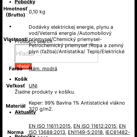
Pobočky
Hmotnosť
0,10 kg
(Brutto)
Dodávky elektrickej energie, plynu a
vod/Veterná energia /Automobilový
Vlastnosti
priemysel/Chemický priemysel-
Products search
Petrochemický priemysel /Ropa a zemný
plyn (ťažba)/Antistatika/ Teplo/Elektrické
Hľadať
Farba
Nám. modrá
Košík
Veľkosť
UNI
Žiadne produkty v košíku.
Keper: 99% Bavlna 1% Antistatické vlákno
Materiál
320 g/m2.
Aktuality
EN ISO 11611:2015
,
EN ISO 11612:2015
,
EN
Norma
ISO 13688:2013
,
EN1149-5:2018
,
IEC61482-
Pobočky