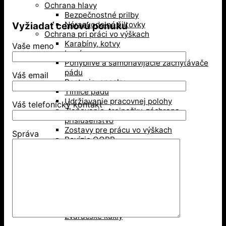
Ochrana hlavy
Bezpečnostné prilby
Nárazuodolné šiltovky
Vyžiadať cenovú ponuku
Ochrana pri práci vo výškach
Karabíny, kotvy
Vaše meno
Laná
Pohyblivé a samonavíjacie zachytávače
pádu
Váš email
Postroje, opasky
Tlmiče pádu
Udržiavanie pracovnej polohy
Váš telefonický kontakt
Zlaňovanie, trojnožky, záchrana,
príslušenstvo
Zostavy pre prácu vo výškach
Správa
Revízie OOPP
Ochrana sluchu
Mušľové chrániče sluchu
Zátky do uší
Ochrana zraku
Ochranné okuliare
Ochranné štíty
Okuliare typu goggles
Zváračské kukly