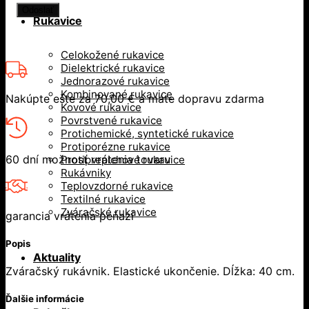
Rukavice
Celokožené rukavice
Dielektrické rukavice
Jednorazové rukavice
Kombinované rukavice
Nakúpte ešte za
70,00
€
a máte dopravu zdarma
Kovové rukavice
Povrstvené rukavice
Protichemické, syntetické rukavice
Protiporézne rukavice
60 dní možnosť vrátenia tovaru
Protiprepichové rukavice
Rukávniky
Teplovzdorné rukavice
Textilné rukavice
Zváračské rukavice
garancia vrátenia peňazí
Popis
Aktuality
Zváračský rukávnik. Elastické ukončenie. Dĺžka: 40 cm.
Ďalšie informácie