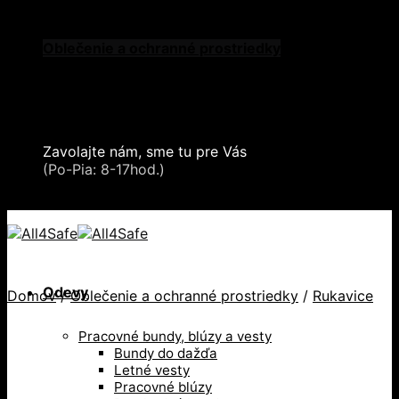
Skip to content
Oblečenie a ochranné prostriedky
Zdvíhacia a manipulačná technika
Záchytné systémy a kolektívna ochrana
Snehové reťaze
Serea Locks
Zavolajte nám, sme tu pre Vás
+421 2 321 443 16
(Po-Pia: 8-17hod.)
+421 2 321 443 16 / Po-Pia: 8-17hod.
Odevy
Domov
/
Oblečenie a ochranné prostriedky
/
Rukavice
Pracovné bundy, blúzy a vesty
Bundy do dažďa
Letné vesty
Pracovné blúzy