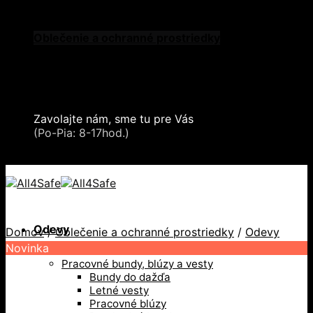
Skip to content
Oblečenie a ochranné prostriedky
Zdvíhacia a manipulačná technika
Záchytné systémy a kolektívna ochrana
Snehové reťaze
Serea Locks
Zavolajte nám, sme tu pre Vás
+421 2 321 443 16
(Po-Pia: 8-17hod.)
+421 2 321 443 16 / Po-Pia: 8-17hod.
Odevy
Domov
/
Oblečenie a ochranné prostriedky
/
Odevy
Novinka
Pracovné bundy, blúzy a vesty
Bundy do dažďa
Letné vesty
Pracovné blúzy