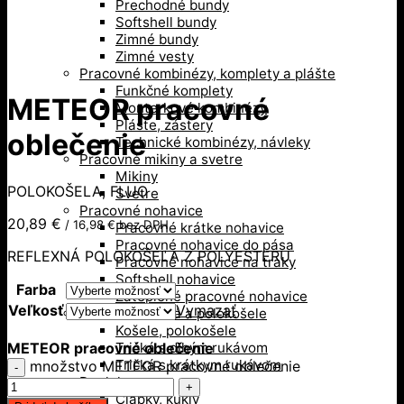
Prechodné bundy
Softshell bundy
Zimné bundy
Zimné vesty
Pracovné kombinézy, komplety a plášte
Funkčné komplety
METEOR pracovné
Monterkové kombinézy
Plášte, zástery
oblečenie
Technické kombinézy, návleky
Pracovné mikiny a svetre
Mikiny
POLOKOŠELA, FLUO
Svetre
Pracovné nohavice
20,89
€
/
16,98
€
bez DPH
Pracovné krátke nohavice
Pracovné nohavice do pása
REFLEXNÁ POLOKOŠEĽA Z POLYESTERU
Pracovné nohavice na traky
Softshell nohavice
Farba
Zateplené pracovné nohavice
Veľkosť
Vymazať
Pracovné tričká a polokošele
Košele, polokošele
METEOR pracovné oblečenie
Tričká s dlhým rukávom
Tričká s krátkym rukávom
množstvo METEOR pracovné oblečenie
Doplnky
Čiapky, kukly