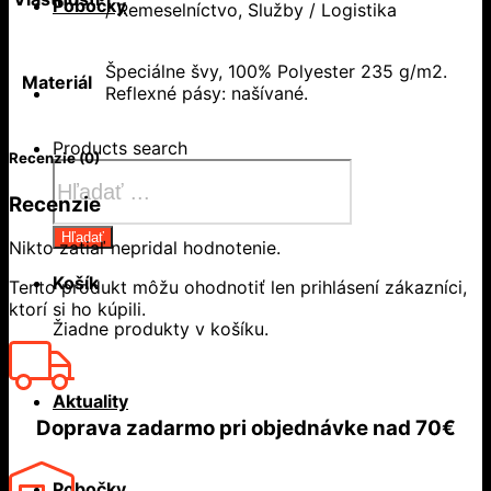
Pobočky
/ Remeselníctvo, Služby / Logistika
Špeciálne švy, 100% Polyester 235 g/m2.
Materiál
Reflexné pásy: našívané.
Products search
Recenzie (0)
Recenzie
Hľadať
Nikto zatiaľ nepridal hodnotenie.
Košík
Tento produkt môžu ohodnotiť len prihlásení zákazníci,
ktorí si ho kúpili.
Žiadne produkty v košíku.
Aktuality
Doprava zadarmo
pri objednávke nad
70€
Pobočky