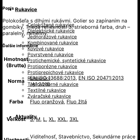
Popis
Rukavice
Polokošeľa s dlhými rukávmi. Golier so zapínaním na
Celokožené rukavice
gombíky. Trieda reflexnosti 3, strieborná farba, druh –
Dielektrické rukavice
paralelný, ramenný.
Jednorazové rukavice
Kombinované rukavice
Ďalšie informácie
Kovové rukavice
Povrstvené rukavice
Hmotnosť
Protichemické, syntetické rukavice
-
(Brutto)
Protiporézne rukavice
Protiprepichové rukavice
EN ISO 13688:2013
,
EN ISO 20471:2013
Rukávniky
Norma
/A1:2016
Teplovzdorné rukavice
Textilné rukavice
Zváračské rukavice
Farba
Fluo oranžová
,
Fluo žltá
Aktuality
Veľkosť
S
,
M
,
L
,
XL
,
XXL
,
3XL
Viditeľnosť, Stavebníctvo, Sekundárne práce
Vlastnosti