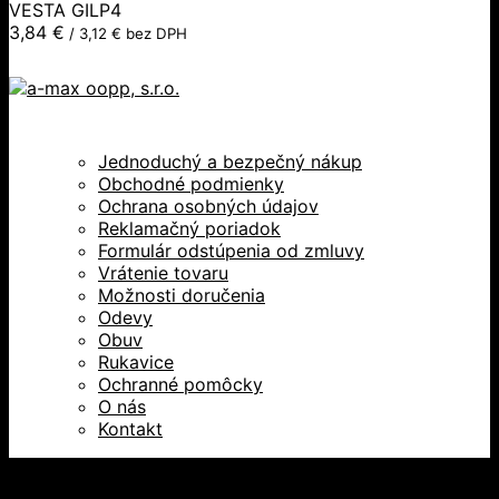
VESTA GILP4
3,84
€
/
3,12
€
bez DPH
Jednoduchý a bezpečný nákup
Obchodné podmienky
Ochrana osobných údajov
Reklamačný poriadok
Formulár odstúpenia od zmluvy
Vrátenie tovaru
Možnosti doručenia
Odevy
Obuv
Rukavice
Ochranné pomôcky
O nás
Kontakt
Všetky práva vyhradené © 2026