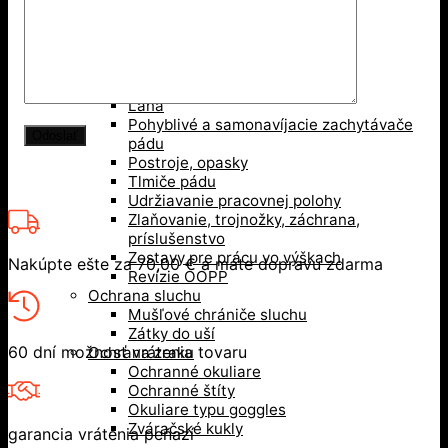
Ochrana hlavy
Bezpečnostné prilby
Nárazuodolné šiltovky
Ochrana pri práci vo výškach
Karabíny, kotvy
Laná
Pohyblivé a samonavíjacie zachytávače
pádu
Postroje, opasky
Tlmiče pádu
Udržiavanie pracovnej polohy
Zlaňovanie, trojnožky, záchrana,
príslušenstvo
Zostavy pre prácu vo výškach
Nakúpte ešte za
70,00
€
a máte dopravu zdarma
Revízie OOPP
Ochrana sluchu
Mušľové chrániče sluchu
Zátky do uší
60 dní možnosť vrátenia tovaru
Ochrana zraku
Ochranné okuliare
Ochranné štíty
Okuliare typu goggles
Zváračské kukly
garancia vrátenia peňazí