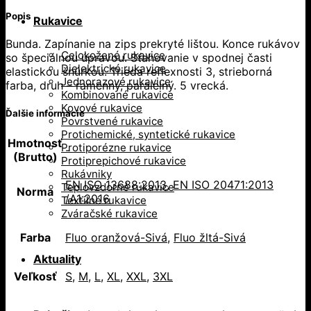
Popis
Rukavice
Bunda. Zapínanie na zips prekryté lištou. Konce rukávov
Celokožené rukavice
so špeciálnou úpravou. Sťahovanie v spodnej časti
Dielektrické rukavice
elastickou šnúrkou. Trieda reflexnosti 3, strieborná
Jednorazové rukavice
farba, druh – ramenný, paralelný. 5 vrecká.
Kombinované rukavice
Kovové rukavice
Ďalšie informácie
Povrstvené rukavice
Protichemické, syntetické rukavice
Hmotnosť
Protiporézne rukavice
-
(Brutto)
Protiprepichové rukavice
Rukávniky
EN ISO 13688:2013
,
EN ISO 20471:2013
Teplovzdorné rukavice
Norma
/A1:2016
Textilné rukavice
Zváračské rukavice
Farba
Fluo oranžová-Sivá
,
Fluo žltá-Sivá
Aktuality
Veľkosť
S
,
M
,
L
,
XL
,
XXL
,
3XL