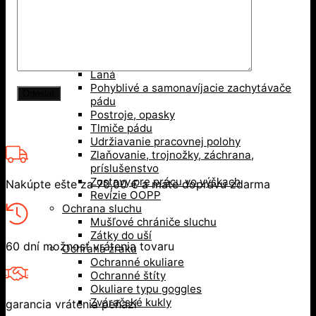
Ochrana hlavy
Bezpečnostné prilby
Nárazuodolné šiltovky
Ochrana pri práci vo výškach
Karabíny, kotvy
Laná
Pohyblivé a samonavíjacie zachytávače
pádu
Postroje, opasky
Tlmiče pádu
Udržiavanie pracovnej polohy
Zlaňovanie, trojnožky, záchrana,
príslušenstvo
Zostavy pre prácu vo výškach
Nakúpte ešte za
70,00
€
a máte dopravu zdarma
Revízie OOPP
Ochrana sluchu
Mušľové chrániče sluchu
Zátky do uší
60 dní možnosť vrátenia tovaru
Ochrana zraku
Ochranné okuliare
Ochranné štíty
Okuliare typu goggles
Zváračské kukly
garancia vrátenia peňazí