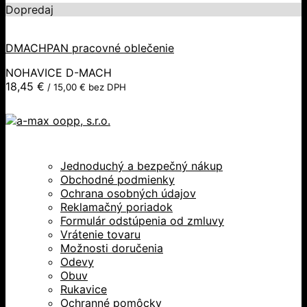
Dopredaj
DMACHPAN pracovné oblečenie
NOHAVICE D-MACH
18,45
€
/
15,00
€
bez DPH
Jednoduchý a bezpečný nákup
Obchodné podmienky
Ochrana osobných údajov
Reklamačný poriadok
Formulár odstúpenia od zmluvy
Vrátenie tovaru
Možnosti doručenia
Odevy
Obuv
Rukavice
Ochranné pomôcky