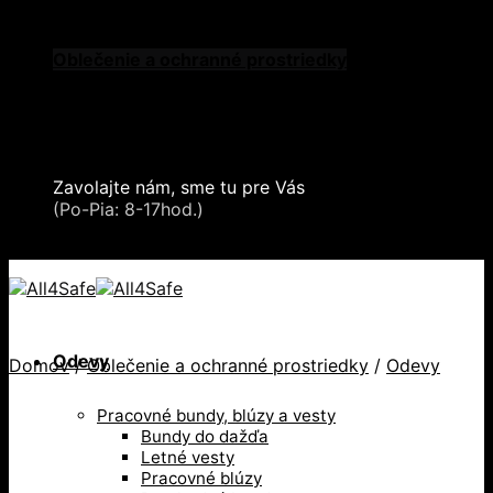
Skip to content
Oblečenie a ochranné prostriedky
Zdvíhacia a manipulačná technika
Záchytné systémy a kolektívna ochrana
Snehové reťaze
Serea Locks
Zavolajte nám, sme tu pre Vás
+421 2 321 443 16
(Po-Pia: 8-17hod.)
+421 2 321 443 16 / Po-Pia: 8-17hod.
Odevy
Domov
/
Oblečenie a ochranné prostriedky
/
Odevy
Pracovné bundy, blúzy a vesty
Bundy do dažďa
Letné vesty
Pracovné blúzy