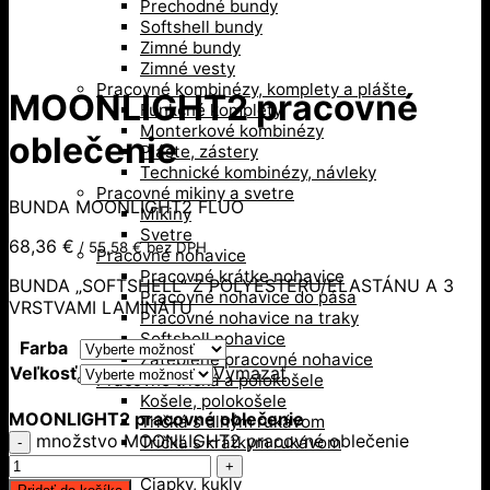
Prechodné bundy
Softshell bundy
Zimné bundy
Zimné vesty
Pracovné kombinézy, komplety a plášte
MOONLIGHT2 pracovné
Funkčné komplety
Monterkové kombinézy
oblečenie
Plášte, zástery
Technické kombinézy, návleky
Pracovné mikiny a svetre
BUNDA MOONLIGHT2 FLUO
Mikiny
Svetre
68,36
€
/
55,58
€
bez DPH
Pracovné nohavice
Pracovné krátke nohavice
BUNDA „SOFTSHELL“ Z POLYESTERU/ELASTÁNU A 3
Pracovné nohavice do pása
VRSTVAMI LAMINÁTU
Pracovné nohavice na traky
Softshell nohavice
Farba
Zateplené pracovné nohavice
Veľkosť
Vymazať
Pracovné tričká a polokošele
Košele, polokošele
MOONLIGHT2 pracovné oblečenie
Tričká s dlhým rukávom
množstvo MOONLIGHT2 pracovné oblečenie
Tričká s krátkym rukávom
Doplnky
Čiapky, kukly