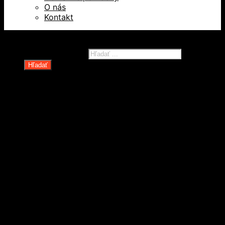
O nás
Kontakt
Všetky práva vyhradené © 2026
Products search
Hľadať
Domov
Oblečenie a ochranné prostriedky
Odevy
Obuv
Ochranné pomôcky
Rukavice
Revízie OOPP
Zdvíhacia a manipulačná technika
Kolesá a kolieska
Oceľové laná a viazaky
Paletové vozíky a manipulačná technika
Rudle a plošinové vozíky
Spotrebné reťaze, lanká a príslušenstvo
Technické reťaze
Textilné zdvíhacie popruhy a slučky