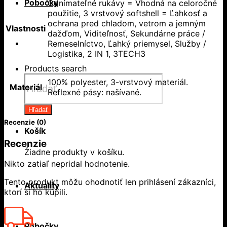
Pobočky
Odnímateľné rukávy = Vhodná na celoročné
použitie, 3 vrstvový softshell = Ľahkosť a
ochrana pred chladom, vetrom a jemným
Vlastnosti
dažďom, Viditeľnosť, Sekundárne práce /
Remeselníctvo, Ľahký priemysel, Služby /
Logistika, 2 IN 1, 3TECH3
Products search
100% polyester, 3-vrstvový materiál.
Materiál
Reflexné pásy: našívané.
Hľadať
Recenzie (0)
Košík
Recenzie
Žiadne produkty v košíku.
Nikto zatiaľ nepridal hodnotenie.
Tento produkt môžu ohodnotiť len prihlásení zákazníci,
Aktuality
ktorí si ho kúpili.
Pobočky