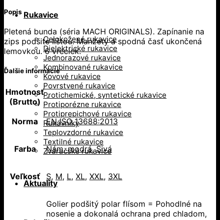
Popis
Rukavice
Pletená bunda (séria MACH ORIGINALS). Zapínanie na
Celokožené rukavice
zips podšité lištou. Manžety a spodná časť ukončená
Dielektrické rukavice
lemovkou. 6 vreciek.
Jednorazové rukavice
Kombinované rukavice
Ďalšie informácie
Kovové rukavice
Povrstvené rukavice
Hmotnosť
Protichemické, syntetické rukavice
-
(Brutto)
Protiporézne rukavice
Protiprepichové rukavice
Norma
EN ISO 13688:2013
Rukávniky
Teplovzdorné rukavice
Textilné rukavice
Farba
Nám. modrá
,
Sivá
Zváračské rukavice
Veľkosť
S
,
M
,
L
,
XL
,
XXL
,
3XL
Aktuality
Golier podšitý polar flísom = Pohodlné na
nosenie a dokonalá ochrana pred chladom,