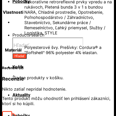
Pobočky
Dekoratívne retroreflexné prvky vpredu a na
rukávoch, Pletená bunda 3 v 1 s bundou
Vlastnosti
NARA, Chladné prostredie, Opotrebenie,
Poľnohospodárstvo / Záhradníctvo,
Stavebníctvo, Sekundárne práce /
Remeselníctvo, Ľahký priemysel, Služby /
Logistika, STYLE
Products search
Polyesterové švy. Prešívky: Cordura® a
Materiál
"Softshell" 96% polyester 4% elastan.
Hľadať
Košík
Recenzie (0)
Žiadne produkty v košíku.
Recenzie
Nikto zatiaľ nepridal hodnotenie.
Aktuality
Tento produkt môžu ohodnotiť len prihlásení zákazníci,
ktorí si ho kúpili.
Pobočky