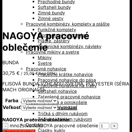
Prechodné bundy
Softshell bundy
Zimné bundy
Zimné vesty
Pracovné kombinézy, komplety a plášte
Funkčné komplety
NAGOYA pracovné
Monterkové kombinézy
Plášte, zástery
oblečenie
Technické kombinézy, návleky
Pracovné mikiny a svetre
Mikiny
BUNDA
Svetre
Pracovné nohavice
30,75
€
/
25,00
€
bez DPH
Pracovné krátke nohavice
Pracovné nohavice do pása
FLISOVÁ BUNDA VZHĽADU SVETRA, POLYESTER (SÉRIA
Pracovné nohavice na traky
MACH ORIGINALS)
Softshell nohavice
Zateplené pracovné nohavice
Farba
Pracovné tričká a polokošele
Veľkosť
Vymazať
Košele, polokošele
Tričká s dlhým rukávom
Tričká s krátkym rukávom
NAGOYA pracovné oblečenie
Doplnky
množstvo NAGOYA pracovné oblečenie
Čiapky, kukly