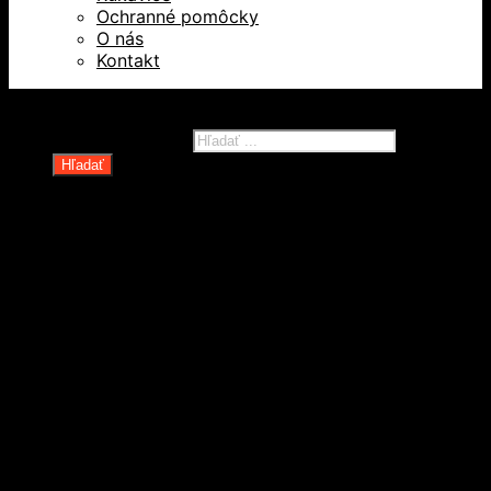
Ochranné pomôcky
O nás
Kontakt
Všetky práva vyhradené © 2026
Products search
Hľadať
Domov
Oblečenie a ochranné prostriedky
Odevy
Obuv
Ochranné pomôcky
Rukavice
Revízie OOPP
Zdvíhacia a manipulačná technika
Kolesá a kolieska
Oceľové laná a viazaky
Paletové vozíky a manipulačná technika
Rudle a plošinové vozíky
Spotrebné reťaze, lanká a príslušenstvo
Technické reťaze