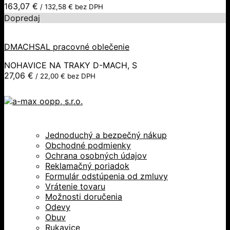
163,07
€
/
132,58
€
bez DPH
Dopredaj
DMACHSAL pracovné oblečenie
NOHAVICE NA TRAKY D-MACH, S
27,06
€
/
22,00
€
bez DPH
Jednoduchý a bezpečný nákup
Obchodné podmienky
Ochrana osobných údajov
Reklamačný poriadok
Formulár odstúpenia od zmluvy
Vrátenie tovaru
Možnosti doručenia
Odevy
Obuv
Rukavice