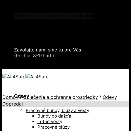
Skip to content
Oblečenie a ochranné prostriedky
Zdvíhacia a manipulačná technika
Záchytné systémy a kolektívna ochrana
Snehové reťaze
Serea Locks
Zavolajte nám, sme tu pre Vás
+421 2 321 443 16
(Po-Pia: 8-17hod.)
+421 2 321 443 16 / Po-Pia: 8-17hod.
Odevy
Domov
/
Oblečenie a ochranné prostriedky
/
Odevy
Dopredaj
Pracovné bundy, blúzy a vesty
Bundy do dažďa
Letné vesty
Pracovné blúzy