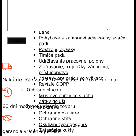
Ochrana hlavy
Bezpečnostné prilby
Nárazuodolné šiltovky
Ochrana pri práci vo výškach
Karabíny, kotvy
Laná
Pohyblivé a samonavíjacie zachytávače
pádu
Postroje, opasky
Tlmiče pádu
Udržiavanie pracovnej polohy
Zlaňovanie, trojnožky, záchrana,
príslušenstvo
Zostavy pre prácu vo výškach
Nakúpte ešte za
70,00
€
a máte dopravu zdarma
Revízie OOPP
Ochrana sluchu
Mušľové chrániče sluchu
Zátky do uší
60 dní možnosť vrátenia tovaru
Ochrana zraku
Ochranné okuliare
Ochranné štíty
Okuliare typu goggles
Zváračské kukly
garancia vrátenia peňazí