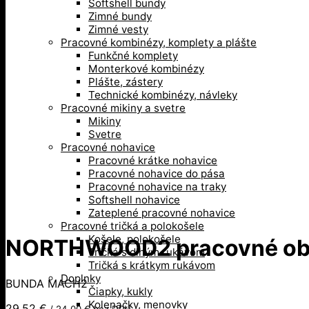
Softshell bundy
Zimné bundy
Zimné vesty
Pracovné kombinézy, komplety a plášte
Funkčné komplety
Monterkové kombinézy
Plášte, zástery
Technické kombinézy, návleky
Pracovné mikiny a svetre
Mikiny
Svetre
Pracovné nohavice
Pracovné krátke nohavice
Pracovné nohavice do pása
Pracovné nohavice na traky
Softshell nohavice
Zateplené pracovné nohavice
Pracovné tričká a polokošele
Košele, polokošele
NORTHWOOD2 pracovné ob
Tričká s dlhým rukávom
Tričká s krátkym rukávom
Doplnky
BUNDA MACH2
Čiapky, kukly
Kolenačky, menovky
29,52
€
/
24,00
€
bez DPH