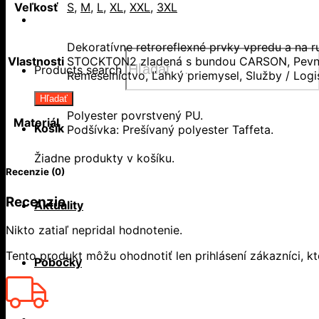
Veľkosť
S
,
M
,
L
,
XL
,
XXL
,
3XL
Dekoratívne retroreflexné prvky vpredu a na r
Vlastnosti
STOCKTON2 zladená s bundou CARSON, Pevná k
Products search
Remeselníctvo, Ľahký priemysel, Služby / Logi
Hľadať
Polyester povrstvený PU.
Materiál
Košík
Podšívka: Prešívaný polyester Taffeta.
Žiadne produkty v košíku.
Recenzie (0)
Recenzie
Aktuality
Nikto zatiaľ nepridal hodnotenie.
Tento produkt môžu ohodnotiť len prihlásení zákazníci, ktor
Pobočky