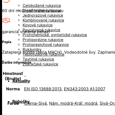
Celokožené rukavice
60 dní možnosť vrátenia tovaru
Dielektrické rukavice
Jednorazové rukavice
Kombinované rukavice
Kovové rukavice
Povrstvené rukavice
garancia vrátenia peňazí
Protichemické, syntetické rukavice
Protiporézne rukavice
Popis
Protiprepichové rukavice
Rukávniky
Zateplená bunda (séria MACH). Vodeodolné švy. Zapínanie 
Teplovzdorné rukavice
Textilné rukavice
Ďalšie informácie
Zváračské rukavice
Hmotnosť
-
(Brutto)
Aktuality
Norma
EN ISO 13688:2013
,
EN343:2003 A1:2007
Pobočky
Farba
Čierna-Sivá
,
Nám. modrá-Kráľ. modrá
,
Sivá-O