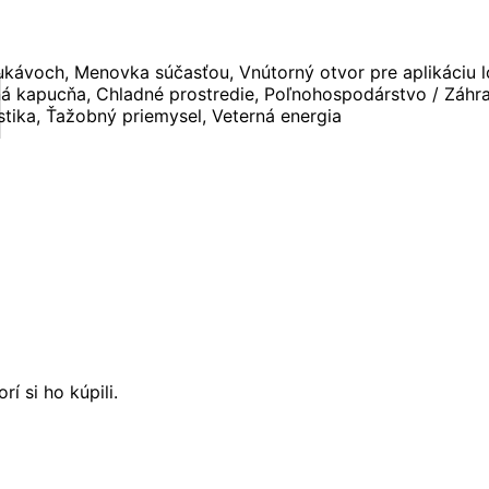
ukávoch, Menovka súčasťou, Vnútorný otvor pre aplikáciu l
apucňa, Chladné prostredie, Poľnohospodárstvo / Záhrad
stika, Ťažobný priemysel, Veterná energia
í si ho kúpili.