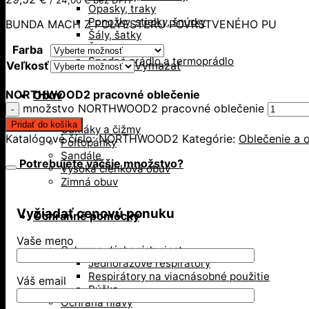
Opasky, traky
Ponožky, stielky, šnúrky
BUNDA MACH Z POLYESTERU POVRSTVENÉHO PU
Šály, šatky
Šiltovky
Farba
Spodné prádlo a termoprádlo
Veľkosť
Vymazať
NORTHWOOD2 pracovné oblečenie
Obuv
množstvo NORTHWOOD2 pracovné oblečenie
Pridať do košíka
Gumáky a čižmy
Katalógové číslo:
NORTHWOOD2
Kategórie:
Oblečenie a 
Poltopánky
Sandále
Potrebujete väčšie množstvo?
Vysoká členková obuv
Zimná obuv
Vyžiadať cenovú ponuku
Ochranné pomôcky
Vaše meno
Ochrana dýchacích ciest
Jednorázové respirátory
Respirátory na viacnásobné použitie
Váš email
Rúška
Ochrana hlavy