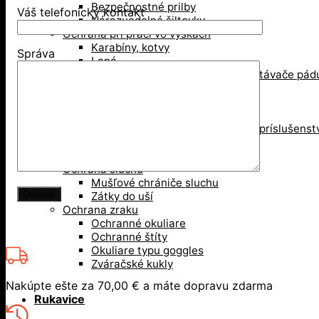
Bezpečnostné prilby
Váš telefonický kontakt
Nárazuodolné šiltovky
Ochrana pri práci vo výškach
Karabíny, kotvy
Správa
Laná
Pohyblivé a samonavíjacie zachytávače pád
Postroje, opasky
Tlmiče pádu
Udržiavanie pracovnej polohy
Zlaňovanie, trojnožky, záchrana, príslušenst
Zostavy pre prácu vo výškach
Revízie OOPP
Ochrana sluchu
Mušľové chrániče sluchu
Zátky do uší
Ochrana zraku
Ochranné okuliare
Ochranné štíty
Okuliare typu goggles
Zváračské kukly
Nakúpte ešte za
70,00
€
a máte dopravu zdarma
Rukavice