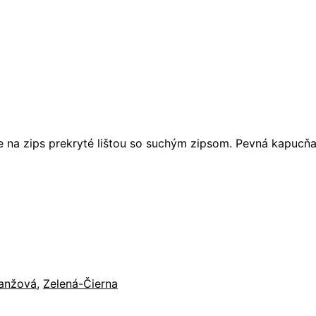
na zips prekryté lištou so suchým zipsom. Pevná kapucňa sk
ranžová
,
Zelená-Čierna