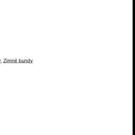
y
,
Zimné bundy