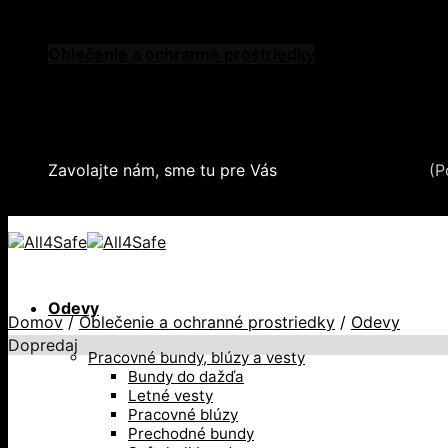
Skip to content
Oblečenie a ochranné prostriedky
Zdvíhacia a manipulačná technika
Záchytné systémy a kolektívna ochrana
Snehové reťaze
Serea Locks
Zavolajte nám, sme tu pre Vás
+421 2 321 443 16
(P
+421 2 321 443 16 / Po-Pia: 8-17hod.
Odevy
Domov
/
Oblečenie a ochranné prostriedky
/
Odevy
Dopredaj
Pracovné bundy, blúzy a vesty
Bundy do dažďa
Letné vesty
Pracovné blúzy
Prechodné bundy