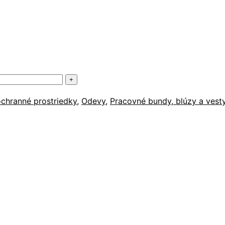
ochranné prostriedky
,
Odevy
,
Pracovné bundy, blúzy a vest