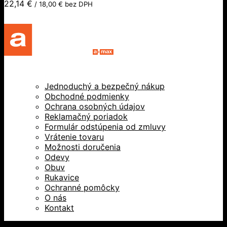
22,14
€
/
18,00
€
bez DPH
Jednoduchý a bezpečný nákup
Obchodné podmienky
Ochrana osobných údajov
Reklamačný poriadok
Formulár odstúpenia od zmluvy
Vrátenie tovaru
Možnosti doručenia
Odevy
Obuv
Rukavice
Ochranné pomôcky
O nás
Kontakt
Všetky práva vyhradené © 2026