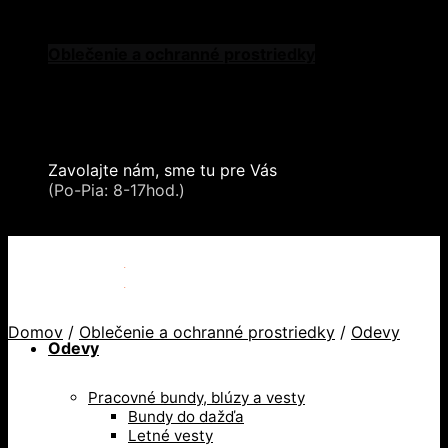
Skip to content
Oblečenie a ochranné prostriedky
Zdvíhacia a manipulačná technika
Záchytné systémy a kolektívna ochrana
Snehové reťaze
Serea Locks
Zavolajte nám, sme tu pre Vás
+421 2 321 443 16
(Po-Pia: 8-17hod.)
+421 2 321 443 16 / Po-Pia: 8-17hod.
Domov
/
Oblečenie a ochranné prostriedky
/
Odevy
Odevy
Pracovné bundy, blúzy a vesty
Bundy do dažďa
Letné vesty