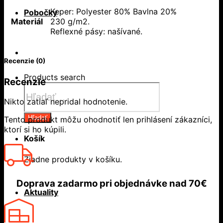
Keper: Polyester 80% Bavlna 20%
Pobočky
Materiál
230 g/m2.
Reflexné pásy: našívané.
Recenzie (0)
Products search
Recenzie
Nikto zatiaľ nepridal hodnotenie.
Hľadať
Tento produkt môžu ohodnotiť len prihlásení zákazníci,
ktorí si ho kúpili.
Košík
Žiadne produkty v košíku.
Doprava zadarmo
pri objednávke nad
70€
Aktuality