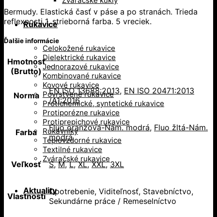
Zváračské kukly
Bermudy. Elastická časť v páse a po stranách. Trieda
reflexnosti 1, strieborná farba. 5 vreciek.
Rukavice
Ďalšie informácie
Celokožené rukavice
Dielektrické rukavice
Hmotnosť
-
Jednorazové rukavice
(Brutto)
Kombinované rukavice
Kovové rukavice
EN ISO 13688:2013
,
EN ISO 20471:2013
Povrstvené rukavice
Norma
/A1:2016
Protichemické, syntetické rukavice
Protiporézne rukavice
Protiprepichové rukavice
Fluo oranžová-Nám. modrá
,
Fluo žltá-Nám.
Rukávniky
Farba
modrá
Teplovzdorné rukavice
Textilné rukavice
Zváračské rukavice
Veľkosť
S
,
M
,
L
,
XL
,
XXL
,
3XL
Aktuality
Opotrebenie, Viditeľnosť, Stavebníctvo,
Vlastnosti
Sekundárne práce / Remeselníctvo