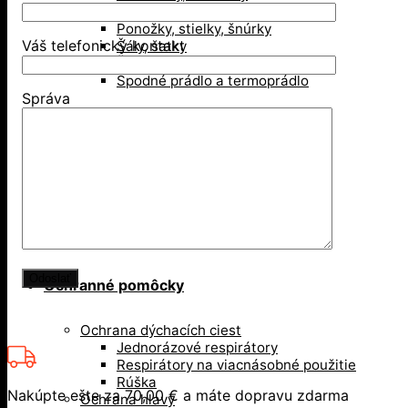
Opasky, traky
Ponožky, stielky, šnúrky
Váš telefonický kontakt
Šály, šatky
Šiltovky
Spodné prádlo a termoprádlo
Správa
Obuv
Gumáky a čižmy
Poltopánky
Sandále
Vysoká členková obuv
Zimná obuv
Ochranné pomôcky
Ochrana dýchacích ciest
Jednorázové respirátory
Respirátory na viacnásobné použitie
Rúška
Nakúpte ešte za
70,00
€
a máte dopravu zdarma
Ochrana hlavy