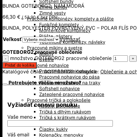
Softshell bundy
BUNDA GOTEBORG2, NÁM.MODRÁ
Zimné bundy
Zimné vesty
66,30
€
/
53,90
€
bez DPH
Pracovné kombinézy, komplety a plášte
Funkčné komplety
BUNDA, POLYESTER POVRSTVENÝ PVC – POLAR FLÍS PO
Monterkové kombinézy
Plášte, zástery
Veľkosť
Vymazať
Technické kombinézy, návleky
Pracovné mikiny a svetre
GOTEBORG2 pracovné oblečenie
Mikiny
množstvo GOTEBORG2 pracovné oblečenie
Svetre
Pracovné nohavice
Pridať do košíka
Pracovné krátke nohavice
Katalógové číslo:
GOTEBORG2
Kategórie:
Oblečenie a och
Pracovné nohavice do pása
Potrebujete väčšie množstvo?
Pracovné nohavice na traky
Softshell nohavice
Zateplené pracovné nohavice
Pracovné tričká a polokošele
Vyžiadať cenovú ponuku
Košele, polokošele
Tričká s dlhým rukávom
Vaše meno
Tričká s krátkym rukávom
Doplnky
Čiapky, kukly
Váš email
Kolenačky, menovky