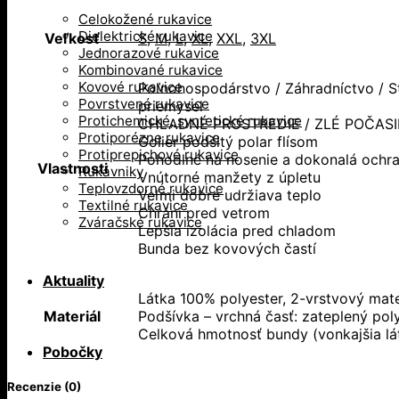
Celokožené rukavice
Dielektrické rukavice
Veľkosť
S
,
M
,
L
,
XL
,
XXL
,
3XL
Jednorazové rukavice
Kombinované rukavice
Kovové rukavice
Poľnohospodárstvo / Záhradníctvo / St
Povrstvené rukavice
priemysel
Protichemické, syntetické rukavice
CHLADNÉ PROSTREDIE / ZLÉ POČASI
Protiporézne rukavice
Golier podšitý polar flísom
Protiprepichové rukavice
Pohodlné na nosenie a dokonalá ochr
Vlastnosti
Rukávniky
Vnútorné manžety z úpletu
Teplovzdorné rukavice
Veľmi dobre udržiava teplo
Textilné rukavice
Chráni pred vetrom
Zváračské rukavice
Lepšia izolácia pred chladom
Bunda bez kovových častí
Aktuality
Látka 100% polyester, 2-vrstvový mate
Materiál
Podšívka – vrchná časť: zateplený poly
Celková hmotnosť bundy (vonkajšia lá
Pobočky
Recenzie (0)