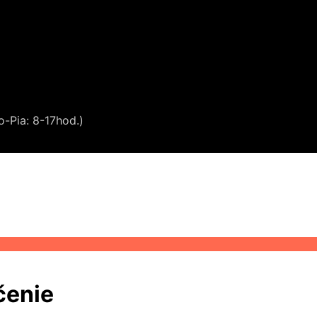
o-Pia: 8-17hod.)
čenie