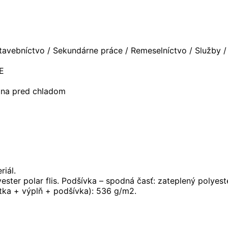
avebníctvo / Sekundárne práce / Remeselníctvo / Služby / 
E
ana pred chladom
riál.
ester polar flis. Podšívka – spodná časť: zateplený polyeste
tka + výplň + podšívka): 536 g/m2.