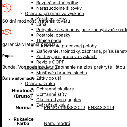
Bezpečnostné prilby
Nárazuodolné šiltovky
Ochrana pri práci vo výškach
Karabíny, kotvy
60 dní možnosť vrátenia tovaru
Laná
Pohyblivé a samonavíjacie zachytávače pád
Postroje, opasky
Tlmiče pádu
garancia vrátenia peňazí
Udržiavanie pracovnej polohy
Zlaňovanie, trojnožky, záchrana, príslušenst
Popis
Zostavy pre prácu vo výškach
Revízie OOPP
Bunda. Vodeodolné švy. Zapínanie na zips prekryté lišto
Ochrana sluchu
Mušľové chrániče sluchu
Zátky do uší
Ďalšie informácie
Ochrana zraku
Ochranné okuliare
Hmotnosť
-
Ochranné štíty
(Brutto)
Okuliare typu goggles
Zváračské kukly
Norma
EN ISO 13688:2013
,
EN343:2019
Rukavice
Farba
Nám. modrá