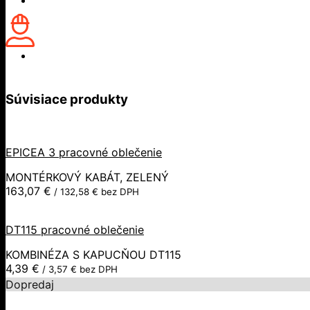
Súvisiace produkty
EPICEA 3 pracovné oblečenie
MONTÉRKOVÝ KABÁT, ZELENÝ
163,07
€
/
132,58
€
bez DPH
DT115 pracovné oblečenie
KOMBINÉZA S KAPUCŇOU DT115
4,39
€
/
3,57
€
bez DPH
Dopredaj