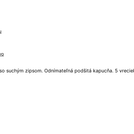
u
vo
u so suchým zipsom. Odnímateľná podšitá kapucňa. 5 vrecie